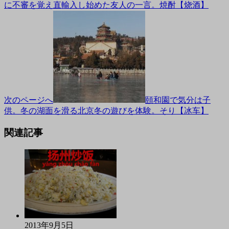
に不審を覚え直輸入し始めた友人の一言。焼酎【烧酒】
次のページへ
頤和園で気分は子
供。冬の湖面を滑る北京冬の遊びを体験。そり【冰车】
関連記事
2013年9月5日