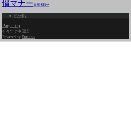
慣マナー
貴州省観光
Feedly
Page Top
© 今すぐ中国語
Powered by
Emanon