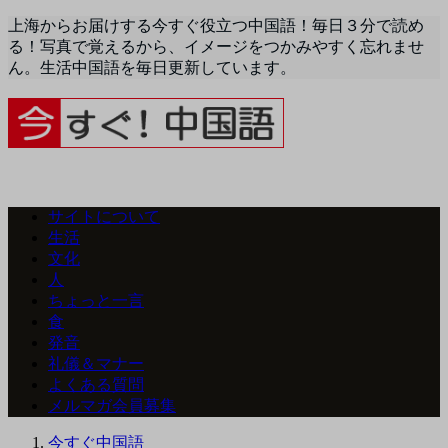
上海からお届けする今すぐ役立つ中国語！毎日３分で読め
る！写真で覚えるから、イメージをつかみやすく忘れませ
ん。生活中国語を毎日更新しています。
サイトについて
生活
文化
人
ちょっと一言
食
発音
礼儀＆マナー
よくある質問
メルマガ会員募集
今すぐ中国語