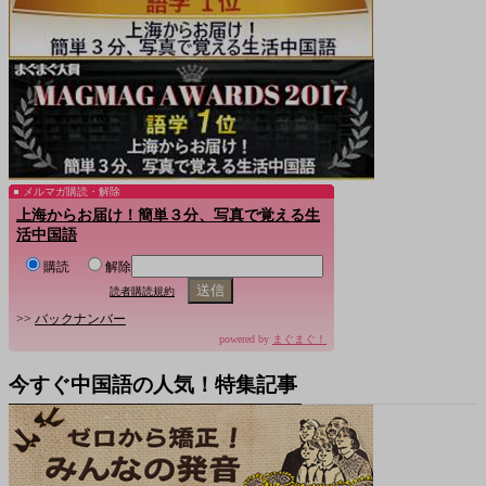
メルマガ購読・解除
上海からお届け！簡単３分、写真で覚える生
活中国語
購読
解除
読者購読規約
>>
バックナンバー
powered by
まぐまぐ！
今すぐ中国語の人気！特集記事