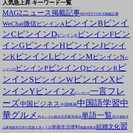
人気急上昇 キーワード一覧
MAG2ニュース掲載記事
MONEYVOICE掲載記事
ピンイ
ピンインB
WeChat微信
ピンインA
ンC
ピンインD
ピン
ピンインF
ピンインE
ピンインH
ピンインJ
インG
ピンイ
ピンインL
ピンインM
ンK
ピンインN
ピ
ピ
ピンインQ
ピンインP
ピンインR
ンインO
ンインS
ピンインX
ピ
ピンインW
ンインY
一言フレ
ピンインZ
ピンポンC
ーズ
中国語学習
中
中国ビジネス
中国映画
華グルメ
単語一覧
北京観光
内モンゴル観光
単語
四川省観光
習
結婚文化
漫画
生活便利
山東省観光
日本の芸能人
深イイ話
福建省観光