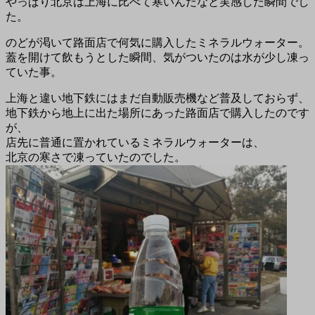
やっぱり北京は上海に比べて寒いんだなと実感した瞬間でし
た。
のどが渇いて路面店で何気に購入したミネラルウォーター。
蓋を開けて飲もうとした瞬間、気がついたのは水が少し凍っ
ていた事。
上海と違い地下鉄にはまだ自動販売機など普及しておらず、
地下鉄から地上に出た場所にあった路面店で購入したのです
が、
店先に普通に置かれているミネラルウォーターは、
北京の寒さで凍っていたのでした。