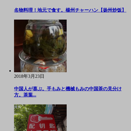
名物料理！地元で食す。楊州チャーハン【扬州炒饭】
2018年3月23日
中国人が喜ぶ。手もみと機械もみの中国茶の見分け
方。茶葉...