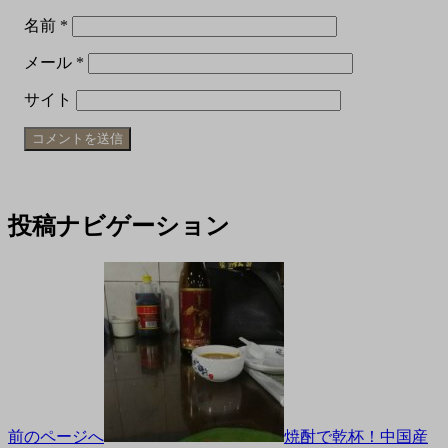
名前
*
メール
*
サイト
投稿ナビゲーション
前のページへ
焼酎で乾杯！中国産