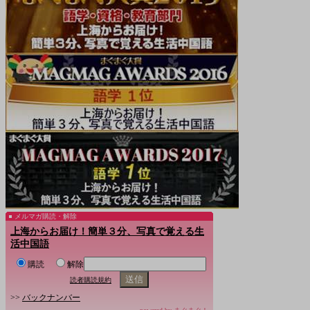
メルマガ購読・解除
上海からお届け！簡単３分、写真で覚える生
活中国語
購読
解除
読者購読規約
>>
バックナンバー