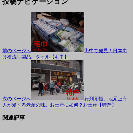
投稿ナビゲーション
前のページへ
街中で発見！日本向
け横流し製品。タオル【毛巾】
次のページへ
行列覚悟。地元上海
人が愛する老舗の味。お土産に如何？お土産【特产】
関連記事