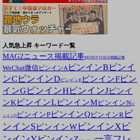
人気急上昇 キーワード一覧
MAG2ニュース掲載記事
MONEYVOICE掲載記事
ピンイ
ピンインB
WeChat微信
ピンインA
ンC
ピンインD
ピン
ピンインF
ピンインE
ピンインH
ピンインJ
インG
ピンイ
ピンインL
ピンインM
ンK
ピンインN
ピ
ピ
ピンインQ
ピンインP
ピンインR
ンインO
ンインS
ピンインX
ピ
ピンインW
ンインY
一言フレ
ピンインZ