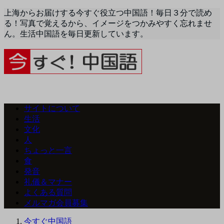
上海からお届けする今すぐ役立つ中国語！毎日３分で読め
る！写真で覚えるから、イメージをつかみやすく忘れませ
ん。生活中国語を毎日更新しています。
サイトについて
生活
文化
人
ちょっと一言
食
発音
礼儀＆マナー
よくある質問
メルマガ会員募集
今すぐ中国語