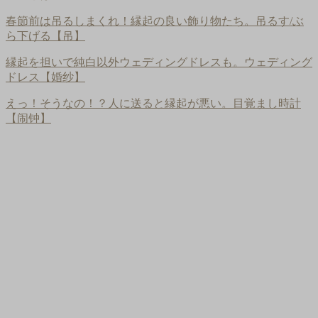
春節前は吊るしまくれ！縁起の良い飾り物たち。吊るす/ぶ
ら下げる【吊】
縁起を担いで純白以外ウェディングドレスも。ウェディング
ドレス【婚纱】
えっ！そうなの！？人に送ると縁起が悪い。目覚まし時計
【闹钟】