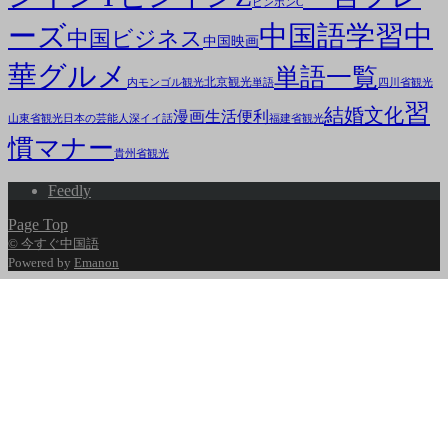
ピンポンC
ーズ
中国語学習
中
中国ビジネス
中国映画
華グルメ
単語一覧
北京観光
内モンゴル観光
単語
四川省観光
習
結婚文化
漫画
生活便利
山東省観光
日本の芸能人
深イイ話
福建省観光
慣マナー
貴州省観光
Feedly
Page Top
© 今すぐ中国語
Powered by
Emanon