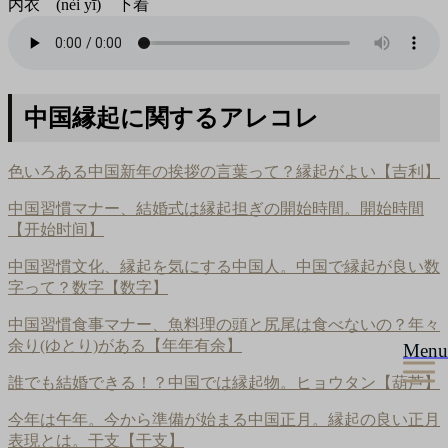
内衣 (nèi yī) 下着
中国縁起に関するアレコレ
色いろある中国新年の挨拶の言葉って？縁起がよい【吉利】
中国習慣マナー、結婚式は縁起担ぎの開始時間。開始時間
【开始时间】
中国習慣文化、縁起を気にする中国人。中国で縁起が良い数
字って？数字【数字】
中国習慣食事マナー、魚料理の頭と尻尾は食べないの？年々
余り(ゆとり)がある【年年有余】
Menu
誰でも結婚できる！？中国では縁起物。ヒョウタン【葫芦】
今年は午年。今から準備が始まる中国正月。縁起の良い正月
表現とは。干支【干支】