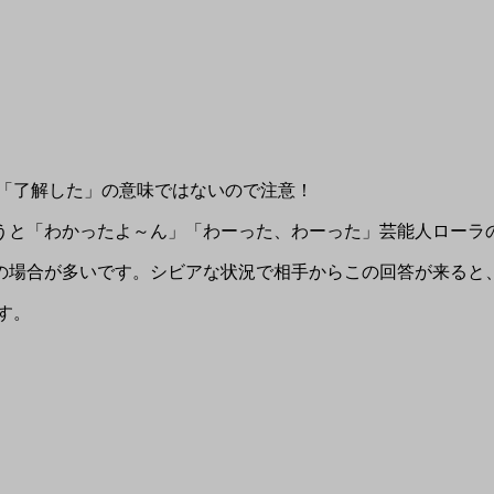
して「了解した」の意味ではないので注意！
うと「わかったよ～ん」「わーった、わーった」芸能人ローラの
の場合が多いです。シビアな状況で相手からこの回答が来ると
す。