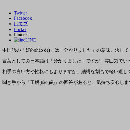
Twitter
Facebook
はてブ
Pocket
Pinterest
LINE
中国語の「好的(hǎo de)」は「分かりました」の意味。決
言葉としての日本語は「分かりました」ですが、雰囲気でい
相手の言い方や性格にもよりますが、結構な割合で軽い返し
聞き手から
「了解(liǎo jiě)」
の回答があると、気持ち安心しま