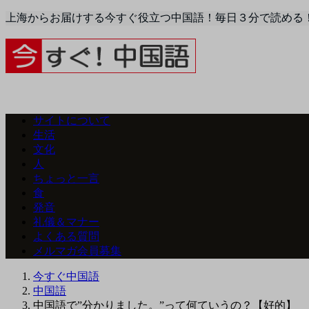
上海からお届けする今すぐ役立つ中国語！毎日３分で読める
サイトについて
生活
文化
人
ちょっと一言
食
発音
礼儀＆マナー
よくある質問
メルマガ会員募集
今すぐ中国語
中国語
中国語で”分かりました。”って何ていうの？【好的】