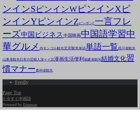
ンインS
ピンインX
ピ
ピンインW
ンインY
一言フレ
ピンインZ
ピンポンC
ーズ
中国語学習
中
中国ビジネス
中国映画
華グルメ
単語一覧
北京観光
内モンゴル観光
単語
四川省観光
習
結婚文化
漫画
生活便利
山東省観光
日本の芸能人
深イイ話
福建省観光
慣マナー
貴州省観光
Feedly
Page Top
© 今すぐ中国語
Powered by
Emanon