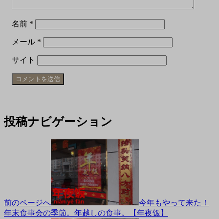
名前
*
メール
*
サイト
投稿ナビゲーション
前のページへ
今年もやって来た！
年末食事会の季節。年越しの食事。【年夜饭】