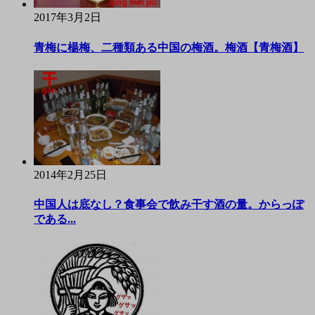
2017年3月2日
青梅に楊梅、二種類ある中国の梅酒。梅酒【青梅酒】
2014年2月25日
中国人は底なし？食事会で飲み干す酒の量。からっぽ
である...