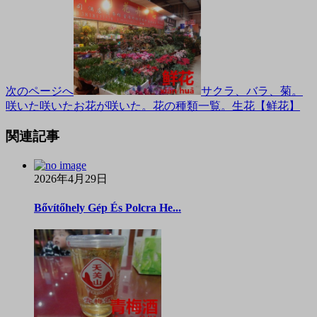
次のページへ
サクラ、バラ、菊。
咲いた咲いたお花が咲いた。花の種類一覧。生花【鲜花】
関連記事
2026年4月29日
Bővítőhely Gép És Polcra He...