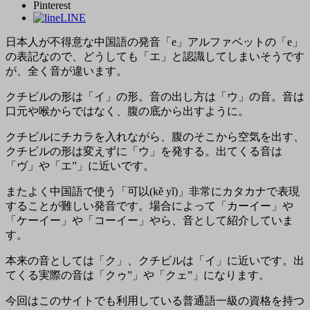
Pinterest
LINE
日本人が不得意な中国語の発音「e」アルファベットの「e」
の表記なので、どうしても「エ」と認識してしまいそうです
が、全く音が違います。
クチビルの形は「イ」の形。音の出し方は「ウ」の音。音は
口元や喉からではなく、腹の底から出すように。
クチビルにチカラを入れながら、腹のそこから空気を出す、
クチビルの形は変えずに「ウ」を発する。出てくる音は
「ヴ」や「エ”」に近いです。
またよく中国語で使う「可以(kě yǐ)」非常にカタカナで表現
することが難しい発音です。場合によって「カーイー」や
「ケーイー」や「コーイー」やら、音として紹介していま
す。
本来の音としては「ク」、クチビルは「イ」に近いです。出
てくる実際の音は「クゥ”」や「クェ”」になります。
今回はこのサイトでも利用している普通語一級の資格を持つ