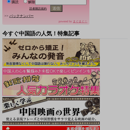
購読
解除
読者購読規約
>>
バックナンバー
powered by
まぐまぐ！
今すぐ中国語の人気！特集記事