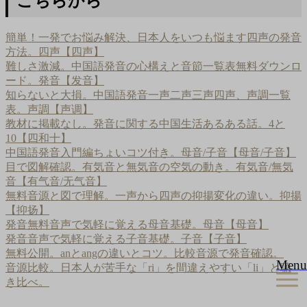
こちらから
簡単！一発でお悩み解決、日本人をいつも悩ます四声の発音
方法。四声【四声】
難しさ激減。中国語発音の心構えと音節一覧表無料ダウンロ
ード。発音【发音】
知らないと大損。中国語発音一声二声三声四声、声調一覧
表。声調【声调】
教材に掲載なし。発音に関する中国生活あるある話。4と
10【四和十】
中国語発音入門編ちょいコツ付き。母音/子音【母音/子音】
目で図解確認。有気音と無気音の空気の動き。有気音/無気
音【有气音/无气音】
無料音源と図で理解。一声から四声の抑揚変化の違い。抑揚
【抑扬】
発音無料音声で気軽に覚える母音基礎。母音【母音】
発音音声で気軽に覚える子音基礎。子音【子音】
無料公開。anとangの違いとコツ。比較音源で発音確認。
Menu
音源比較。日本人が苦手な「ri」を間違えやすい「li」と聴
き比べ。