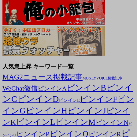
人気急上昇 キーワード一覧
MAG2ニュース掲載記事
MONEYVOICE掲載記事
ピンイ
ピンインB
WeChat微信
ピンインA
ンC
ピンインD
ピン
ピンインF
ピンインE
ピンインH
ピンインJ
インG
ピンイ
ピンインL
ピンインM
ンK
ピンインN
ピ
ピ
ピンインQ
ピンインP
ピンインR
ンインO