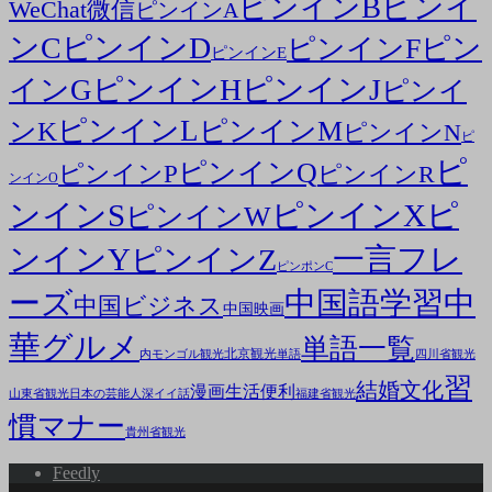
ピンイ
ピンインB
WeChat微信
ピンインA
ンC
ピンインD
ピン
ピンインF
ピンインE
ピンインH
ピンインJ
インG
ピンイ
ピンインL
ピンインM
ンK
ピンインN
ピ
ピ
ピンインQ
ピンインP
ピンインR
ンインO
ンインS
ピンインX
ピ
ピンインW
ンインY
一言フレ
ピンインZ
ピンポンC
ーズ
中国語学習
中
中国ビジネス
中国映画
華グルメ
単語一覧
北京観光
内モンゴル観光
単語
四川省観光
習
結婚文化
漫画
生活便利
山東省観光
日本の芸能人
深イイ話
福建省観光
慣マナー
貴州省観光
Feedly