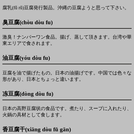
腐乳(fǔ rǔ)豆腐発行製品。沖縄の豆腐ようと思って下さい。
臭豆腐(chòu dòu fu)
激臭！ナンバーワン食品。揚げ、蒸して頂きます。台湾や華
東エリアで食されます。
油豆腐(yóu dòu fu)
豆腐を油で揚げたもの。日本の油揚げです。中国では色々な
形があり、日本とちょっと違います。
冻豆腐(dòng dòu fu)
日本の高野豆腐状の食品です。煮たり、スープに入れたり、
火鍋の具材として食します。
香豆腐干(xiāng dòu fǔ gān)