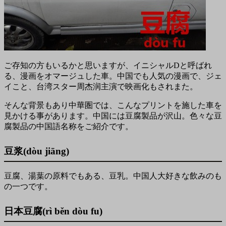
ご存知の方もいるかと思いますが、イニシャルDと呼ばれ
る、漫画をオマージュした車。中国でも人気の漫画で、ジェ
イこと、台湾スター周杰润主演で映画化もされまた。
そんな背景もあり中華圏では、こんなプリントを施した車を
見かける事があります。中国には豆腐製品が沢山。色々な豆
腐製品の中国語名称をご紹介です。
豆浆(dòu jiāng)
豆腐、湯葉の原料でもある、豆乳。中国人大好きな飲みのも
の一つです。
日本豆腐(rì běn dòu fu)