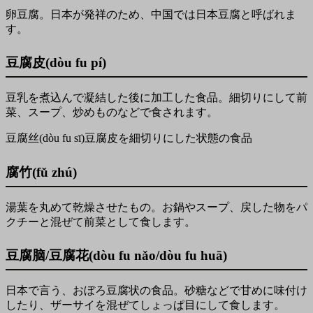
卵豆腐。日本が発祥のため、中国では日本豆腐と呼ばれま
す。
豆腐皮(dòu fu pí)
豆乳を煮込んで凝結した後に加工した食品。細切りにして前
菜、スープ、炒めものなどで食されます。
豆腐丝(dòu fu sī)豆腐皮を細切りにした状態の食品
腐竹(fǔ zhú)
湯葉を丸めて乾燥させたもの。お鍋やスープ、戻した物をパ
クチーと混ぜて前菜として食します。
豆腐脑/豆腐花(dòu fu nǎo/dòu fu huā)
日本で言う、おぼろ豆腐状の食品。砂糖などで甘めに味付け
したり、ザーサイを混ぜてしょっぱ目にして食します。