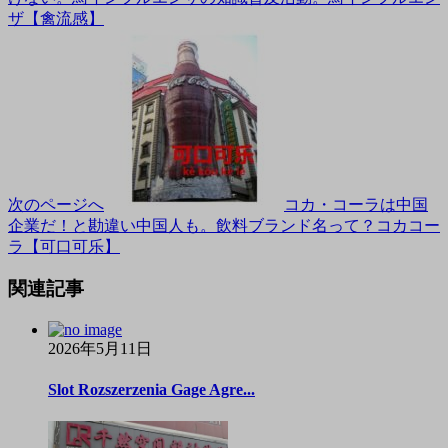
ザ【禽流感】
次のページへ
コカ・コーラは中国
企業だ！と勘違い中国人も。飲料ブランド名って？コカコー
ラ【可口可乐】
関連記事
2026年5月11日
Slot Rozszerzenia Gage Agre...