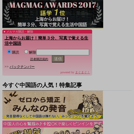
メルマガ購読・解除
上海からお届け！簡単３分、写真で覚える生
活中国語
購読
解除
読者購読規約
>>
バックナンバー
powered by
まぐまぐ！
今すぐ中国語の人気！特集記事