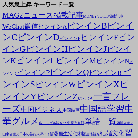
人気急上昇 キーワード一覧
MAG2ニュース掲載記事
MONEYVOICE掲載記事
ピンイ
ピンインB
WeChat微信
ピンインA
ンC
ピンインD
ピン
ピンインF
ピンインE
ピンインH
ピンインJ
インG
ピンイ
ピンインL
ピンインM
ンK
ピンインN
ピ
ピ
ピンインQ
ピンインP
ピンインR
ンインO
ンインS
ピンインX
ピ
ピンインW
ンインY
一言フレ
ピンインZ
ピンポンC
ーズ
中国語学習
中
中国ビジネス
中国映画
華グルメ
単語一覧
北京観光
内モンゴル観光
単語
四川省観光
習
結婚文化
漫画
生活便利
山東省観光
日本の芸能人
深イイ話
福建省観光