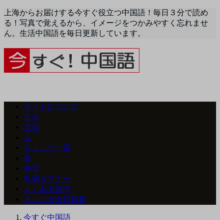
上海からお届けする今すぐ役立つ中国語！毎日３分で読め
る！写真で覚えるから、イメージをつかみやすく忘れませ
ん。生活中国語を毎日更新しています。
サイトについて
生活
文化
人
ちょっと一言
食
発音
礼儀＆マナー
よくある質問
メルマガ会員募集
今すぐ中国語