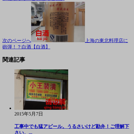
次のページへ
上海の東北料理店に
砲弾！？白酒【白酒】
関連記事
2015年5月7日
工事中でも猛アピール。うるさいけど勘弁！ご理解下
さい。...