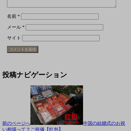
名前
*
メール
*
サイト
投稿ナビゲーション
前のページへ
中国の結婚式のお祝
い相場って？ご祝儀【红包】