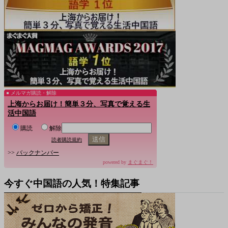
メルマガ購読・解除
上海からお届け！簡単３分、写真で覚える生
活中国語
購読
解除
読者購読規約
>>
バックナンバー
powered by
まぐまぐ！
今すぐ中国語の人気！特集記事