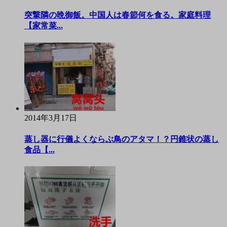
突撃隣の晩御飯。中国人は春節何を食る。家庭料理
【家常菜...
2014年3月17日
蒸し器に行儀よくならぶ鳥のアタマ！？円錐状の蒸し
食品【...