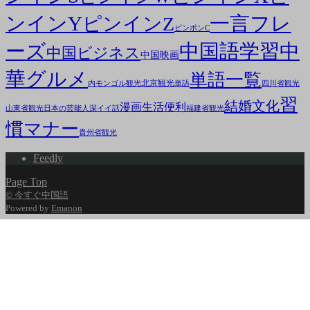
ンインY
一言フレ
ピンインZ
ピンポンC
ーズ
中国語学習
中
中国ビジネス
中国映画
華グルメ
単語一覧
北京観光
内モンゴル観光
単語
四川省観光
習
結婚文化
漫画
生活便利
山東省観光
日本の芸能人
深イイ話
福建省観光
慣マナー
貴州省観光
Feedly
Page Top
© 今すぐ中国語
Powered by
Emanon