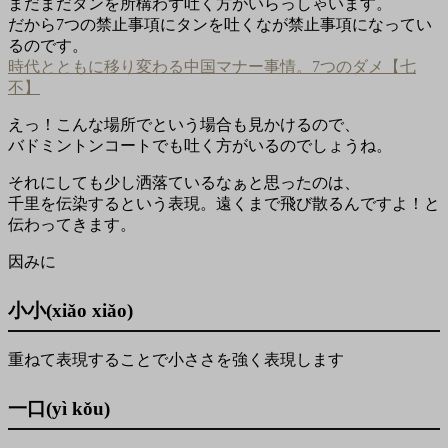
まだまだタンを所構わず吐く方がいらっしゃいます。
だから7つの禁止事項にタンを吐くなが禁止事項になってい
るのです。
時代とともに移り変わる中国マナー事情。7つのダメ【七
不】
えっ！こんな場所でという場合も見かけるので、
バドミントンコートでも吐く方がいるのでしょうね。
それにしても少し洒落ているなぁと思ったのは、
千里を伝染するという表現。遠くまで飛び散るんですよ！と
伝わってきます。
因みに
小小(xiǎo xiǎo)
重ねて表現することで小ささを強く表現します
一口(yì kǒu)