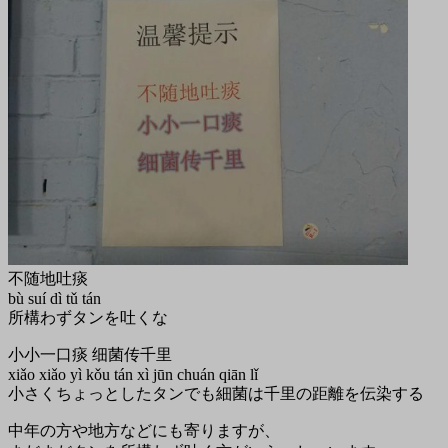
不随地吐痰
bù suí dì tǔ tán
所構わずタンを吐くな
小小一口痰 细菌传千里
xiǎo xiǎo yì kǒu tán xì jūn chuán qiān lǐ
小さくちょっとしたタンでも細菌は千里の距離を伝染する
中年の方や地方などにも寄りますが、