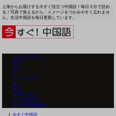
上海からお届けする今すぐ役立つ中国語！毎日３分で読め
る！写真で覚えるから、イメージをつかみやすく忘れませ
ん。生活中国語を毎日更新しています。
サイトについて
生活
文化
人
ちょっと一言
食
発音
礼儀＆マナー
よくある質問
メルマガ会員募集
今すぐ中国語