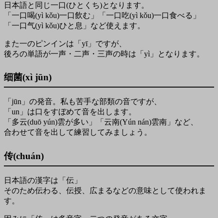
日本語と同じ一口(ひとくち)となります。
「一口喝(yì kǒu)一口飲む」「一口吃(yì kǒu)一口食べる」
「一口气(yì kǒu)ひと息」など使えます。
また一のピンインは「yī」ですが、
後ろの単語が一声・二声・三声の時は「yì」となります。
细菌(xì jūn)
「jūn」の発音。私も苦手な部類の音ですが、
「un」は口をすぼめて音を出します。
「多云(duō yún)雲が多い」「云南(Yún nán)雲南」など、
合わせて音を出して練習してみましょう。
传(chuán)
日本語の漢字は「伝」
そのため伝わる、伝授、広まるなどの意味として使われま
す。