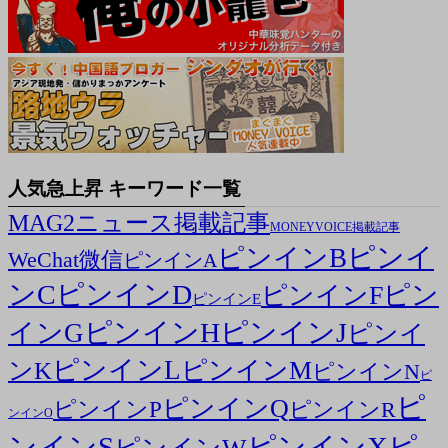
人気急上昇 キーワード一覧
MAG2ニュース掲載記事
MONEYVOICE掲載記事
ピンイ
ピンインB
WeChat微信
ピンインA
ンC
ピンインD
ピン
ピンインF
ピンインE
ピンインH
ピンインJ
インG
ピンイ
ピンインL
ピンインM
ンK
ピンインN
ピ
ピ
ピンインQ
ピンインP
ピンインR
ンインO
ンインS
ピンインX
ピ