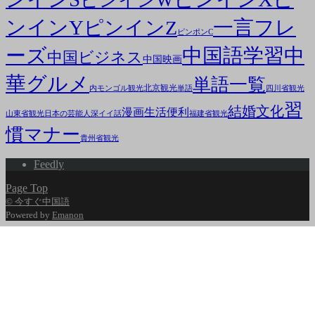
ピンインW
ンインY
一言フレ
ピンインZ
ピンポンC
ーズ
中国語学習
中
中国ビジネス
中国映画
華グルメ
単語一覧
北京観光
内モンゴル観光
単語
四川省観光
習
結婚文化
漫画
生活便利
山東省観光
日本の芸能人
深イイ話
福建省観光
慣マナー
貴州省観光
Feedly
Page Top
© 今すぐ中国語
Powered by
Emanon