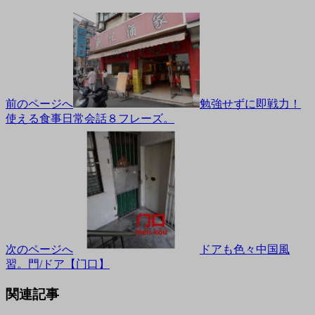
前のページへ
勉強せずに即戦力！
使える食事日常会話８フレーズ。
次のページへ
ドアも色々中国風
習。門/ドア【门口】
関連記事