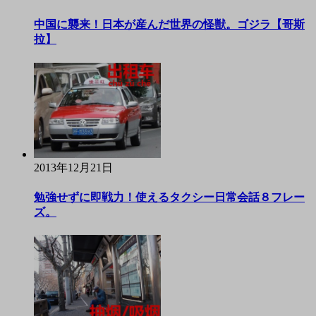
中国に襲来！日本が産んだ世界の怪獣。ゴジラ【哥斯
拉】
2013年12月21日
勉強せずに即戦力！使えるタクシー日常会話８フレー
ズ。