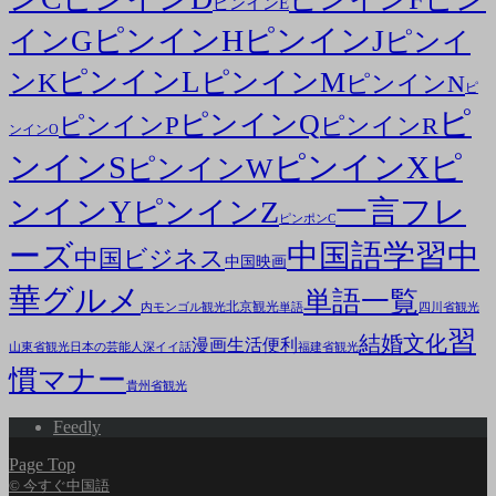
ピンインE
ピンインH
ピンインJ
インG
ピンイ
ピンインL
ピンインM
ンK
ピンインN
ピ
ピ
ピンインQ
ピンインP
ピンインR
ンインO
ンインS
ピンインX
ピ
ピンインW
ンインY
一言フレ
ピンインZ
ピンポンC
ーズ
中国語学習
中
中国ビジネス
中国映画
華グルメ
単語一覧
北京観光
内モンゴル観光
単語
四川省観光
習
結婚文化
漫画
生活便利
山東省観光
日本の芸能人
深イイ話
福建省観光
慣マナー
貴州省観光
Feedly
Page Top
© 今すぐ中国語