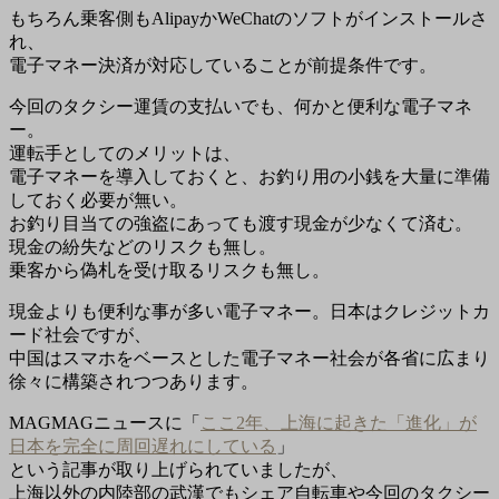
もちろん乗客側もAlipayかWeChatのソフトがインストールさ
れ、
電子マネー決済が対応していることが前提条件です。
今回のタクシー運賃の支払いでも、何かと便利な電子マネ
ー。
運転手としてのメリットは、
電子マネーを導入しておくと、お釣り用の小銭を大量に準備
しておく必要が無い。
お釣り目当ての強盗にあっても渡す現金が少なくて済む。
現金の紛失などのリスクも無し。
乗客から偽札を受け取るリスクも無し。
現金よりも便利な事が多い電子マネー。日本はクレジットカ
ード社会ですが、
中国はスマホをベースとした電子マネー社会が各省に広まり
徐々に構築されつつあります。
MAGMAGニュースに「
ここ2年、上海に起きた「進化」が
日本を完全に周回遅れにしている
」
という記事が取り上げられていましたが、
上海以外の内陸部の武漢でもシェア自転車や今回のタクシー