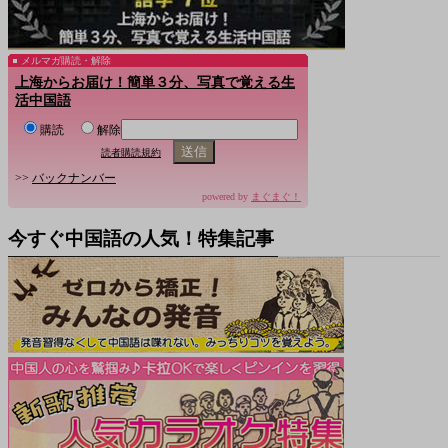
メルマガ購読・解除
上海からお届け！簡単３分、写真で覚える生
活中国語
購読
解除
読者購読規約
>>
バックナンバー
powered by
まぐまぐ！
今すぐ中国語の人気！特集記事