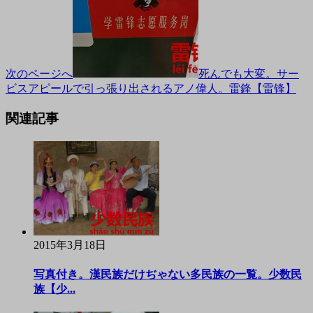
次のページへ
死んでも大変。サー
ビスアピールで引っ張り出されるアノ偉人。雷鋒【雷锋】
関連記事
2015年3月18日
写真付き。漢民族だけぢゃない多民族の一覧。少数民
族【少...