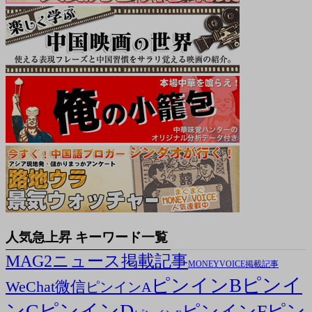
人気急上昇 キーワード一覧
MAG2ニュース掲載記事
MONEYVOICE掲載記事
ピンイ
ピンインB
WeChat微信
ピンインA
ンC
ピンインD
ピン
ピンインF