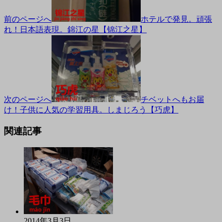
前のページへ
ホテルで発見。頑張
れ！日本語表現。錦江の星【锦江之星】
次のページへ
チベットへもお届
け！子供に人気の学習用具。しまじろう【巧虎】
関連記事
2014年3月3日