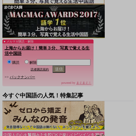
メルマガ購読・解除
上海からお届け！簡単３分、写真で覚える生
活中国語
購読
解除
読者購読規約
>>
バックナンバー
powered by
まぐまぐ！
今すぐ中国語の人気！特集記事