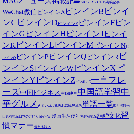
MAG2ニュース掲載記事
MONEYVOICE掲載記事
ピンイ
ピンインB
WeChat微信
ピンインA
ンC
ピンインD
ピン
ピンインF
ピンインE
ピンインH
ピンインJ
インG
ピンイ
ピンインL
ピンインM
ンK
ピンインN
ピ
ピ
ピンインQ
ピンインP
ピンインR
ンインO
ンインS
ピンインX
ピ
ピンインW
ンインY
一言フレ
ピンインZ
ピンポンC
ーズ
中国語学習
中
中国ビジネス
中国映画
華グルメ
単語一覧
北京観光
内モンゴル観光
単語
四川省観光
習
結婚文化
漫画
生活便利
山東省観光
日本の芸能人
深イイ話
福建省観光
慣マナー
貴州省観光