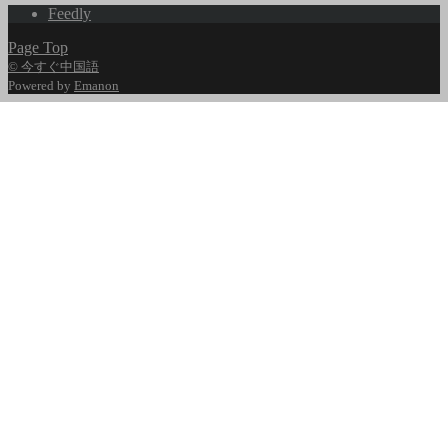
Feedly
Page Top
© 今すぐ中国語
Powered by
Emanon