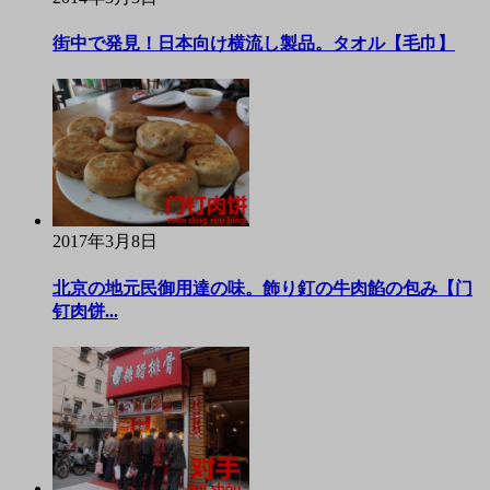
街中で発見！日本向け横流し製品。タオル【毛巾】
2017年3月8日
北京の地元民御用達の味。飾り釘の牛肉餡の包み【门
钉肉饼...