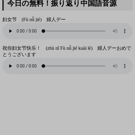
今日の無料！振り返り中国語音源
妇女节 (Fù nǚ jié) 婦人デー
祝你妇女节快乐！ (zhù nǐ Fù nǚ jié kuài lè) 婦人デーおめで
とうございます