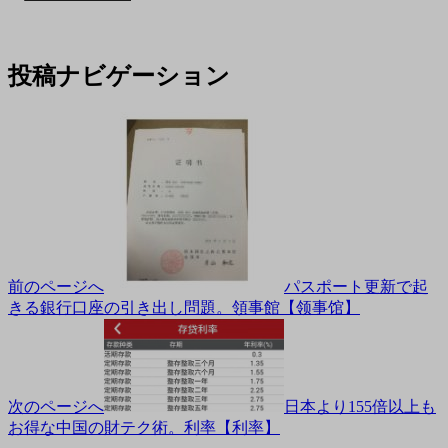
投稿ナビゲーション
前のページへ
パスポート更新で起
きる銀行口座の引き出し問題。領事館【领事馆】
次のページへ
日本より155倍以上も
お得な中国の財テク術。利率【利率】