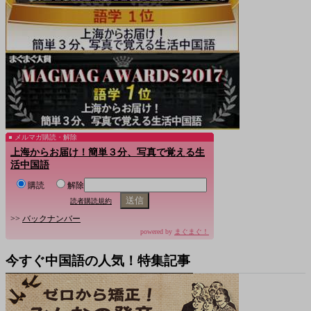
メルマガ購読・解除
上海からお届け！簡単３分、写真で覚える生
活中国語
購読
解除
読者購読規約
>>
バックナンバー
powered by
まぐまぐ！
今すぐ中国語の人気！特集記事