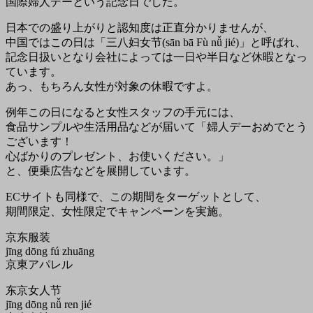
国際婦人デーという記念日でした。
日本での盛り上がりと認知度は正直分かりませんが、
中国ではこの日は「三八妇女节(sān bā Fù nǚ jié)」と呼ばれ、
記念日扱いとなり会社によっては一日や半日など休暇となっ
ています。
あっ、もちろん女性が対象の休暇ですよ。
例年この日になると女性スタッフの手元には、
食品サンプルや生活用品などが届いて「婦人デーおめでとう
ございます！
心ばかりのプレゼント、お使いください。」
と、便乗広告などを展開しています。
ECサイトも同様で、この期間をターゲットとして、
期間限定、女性限定でキャンペーンを実施。
京东服装
jīng dōng fú zhuāng
京東アパレル
东京女人节
jīng dōng nǚ ren jié