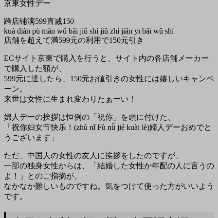
京東女性デー
跨店铺满599直减150
kuà diàn pù mǎn wǔ bǎi jiǔ shí jiǔ zhí jiǎn yī bǎi wǔ shí
店舗を超えて満599元の利用で150元引き
ECサイト京東で購入を行うと、サイト内の各店舗メーカー
で購入した額が、
599元に達したら、150元お値引きの女性には嬉しいキャンペ
ーン。
来世は女性に生まれ変わりたぁーい！
婦人デーの挨拶は恒例の「祝你」を頭に付けた、
「祝你妇女节快乐！(zhù nǐ Fù nǚ jié kuài lè)婦人デーおめでと
うございます」
ただ、中国人の女性の友人に挨拶をしたのですが、
一部の独身女性からは、「結婚した女性か年配の人に言うの
よ！」とのご指摘が。
なかなか難しいものですね。気をつけて使った方がいいよう
です。