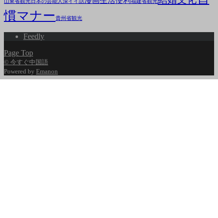
漫画
生活便利
山東省観光
日本の芸能人
深イイ話
福建省観光
慣マナー
貴州省観光
Feedly
Page Top
© 今すぐ中国語
Powered by
Emanon