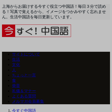
上海からお届けする今すぐ役立つ中国語！毎日３分で読め
る！写真で覚えるから、イメージをつかみやすく忘れませ
ん。生活中国語を毎日更新しています。
サイトについて
生活
文化
人
ちょっと一言
食
発音
礼儀＆マナー
よくある質問
メルマガ会員募集
今すぐ中国語