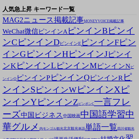
人気急上昇 キーワード一覧
MAG2ニュース掲載記事
MONEYVOICE掲載記事
ピンイ
ピンインB
WeChat微信
ピンインA
ンC
ピンインD
ピン
ピンインF
ピンインE
ピンインH
ピンインJ
インG
ピンイ
ピンインL
ピンインM
ンK
ピンインN
ピ
ピ
ピンインQ
ピンインP
ピンインR
ンインO
ンインS
ピンインX
ピ
ピンインW
ンインY
一言フレ
ピンインZ
ピンポンC
ーズ
中国語学習
中
中国ビジネス
中国映画
華グルメ
単語一覧
北京観光
内モンゴル観光
単語
四川省観光
習
結婚文化