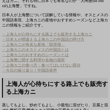
えばカニ。それも特に日本でも有名なのが「大闸蟹(dà zhá
xiè)上海蟹」ですね。
日本人が上海蟹について誤解している情報や、オスとメスの
中国語表現、上海カニの産地やおすすめシーズンなど上海カ
ニの情報をご紹介です。
・上海人が心待ちにする路上でも販売する上海カニ
・日本人が間違える上海カニの中国語の呼び方
・上海カニが有名な産地「阳澄湖」
・上海カニのオスとメスの中国語とは
・上海カニのおすすめのシーズンとは
・上海蟹に関する料理や名物の場所
・上海カニの食べ方・食べてはいけない部分
・今日の振り返り！中国語発声
上海人が心待ちにする路上でも販売す
る上海カニ
蒸してもよし、炒めてもよし、小籠包に混ぜたり、豆腐と混