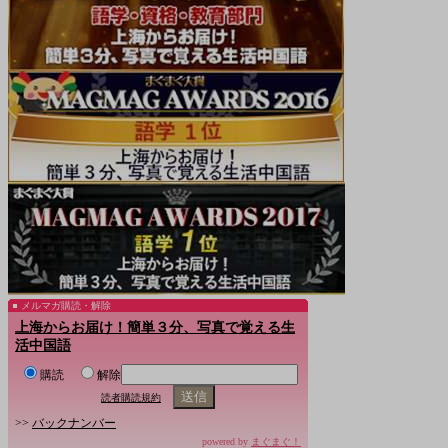
メルマガ購読・解除
上海からお届け！簡単３分、写真で覚える生
活中国語
購読
解除
読者購読規約
>>
バックナンバー
powered by
まぐまぐ！