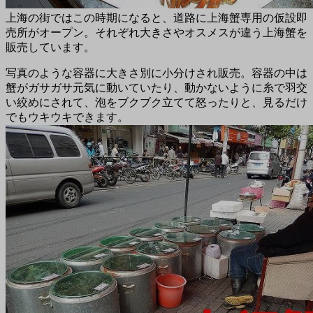
上海の街ではこの時期になると、道路に上海蟹専用の仮設即
売所がオープン。それぞれ大きさやオスメスが違う上海蟹を
販売しています。
写真のような容器に大きさ別に小分けされ販売。容器の中は
蟹がガサガサ元気に動いていたり、動かないように糸で羽交
い絞めにされて、泡をブクブク立てて怒ったりと、見るだけ
でもウキウキできます。