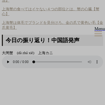
法】
上海蟹の食べてはイケない４つの部位とは。蟹の心臓【蟹
心】
上海蟹は体毛でブランドを見分けろ。金の爪で黄色い毛【金
爪黄毛】
Menu
今日の振り返り！中国語発声
大闸蟹 (dà zhá xiè) 上海カニ