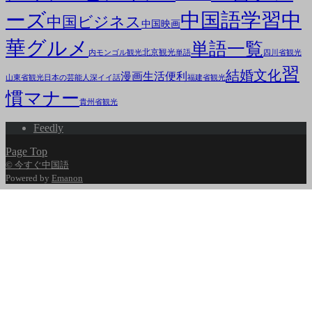
ーズ
中国語学習
中
中国ビジネス
中国映画
華グルメ
単語一覧
北京観光
内モンゴル観光
単語
四川省観光
習
結婚文化
漫画
生活便利
山東省観光
日本の芸能人
深イイ話
福建省観光
慣マナー
貴州省観光
Feedly
Page Top
© 今すぐ中国語
Powered by
Emanon