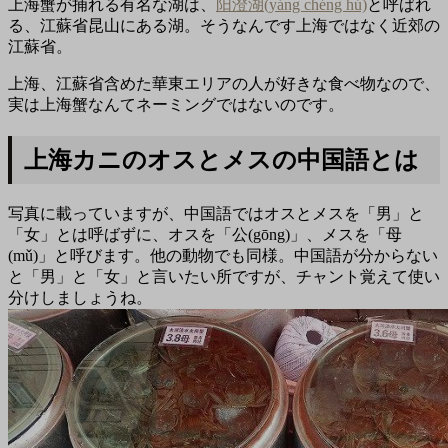
上海蟹が捕れる有名な湖は、
阳澄湖(yáng chéng hú)
と呼ばれ
る、江蘇省昆山にある湖。そうなんです上海ではなく近郊の
江蘇省。
上海、江蘇省含めた華東エリアの人が好きな食べ物なので、
実は上海蟹なんてネーミングではないのです。
上海カニのオスとメスの中国語とは
写真に載っていますが、中国語ではオスとメスを「男」と
「女」とは呼ばずに、オスを「公(gōng)」、メスを「母
(mǔ)」と呼びます。他の動物でも同様。中国語が分からない
と「男」と「女」と言いたい所ですが、チャント覚えて使い
分けしましょうね。