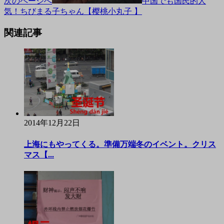
次のページへ
中国でも国民的人
気！ちびまる子ちゃん【樱桃小丸子 】
関連記事
2014年12月22日
上海にもやってくる。準備万端冬のイベント。クリス
マス【...