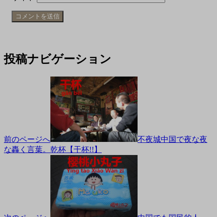
投稿ナビゲーション
前のページへ
不夜城中国で夜な夜
な轟く言葉。乾杯【干杯!!】