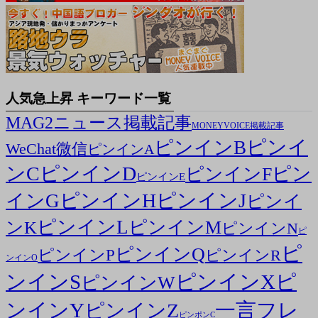
人気急上昇 キーワード一覧
MAG2ニュース掲載記事
MONEYVOICE掲載記事
ピンイ
ピンインB
WeChat微信
ピンインA
ンC
ピンインD
ピン
ピンインF
ピンインE
ピンインH
ピンインJ
インG
ピンイ
ピンインL
ピンインM
ンK
ピンインN
ピ
ピ
ピンインQ
ピンインP
ピンインR
ンインO
ンインS
ピンインX
ピ
ピンインW
ンインY
一言フレ
ピンインZ
ピンポンC