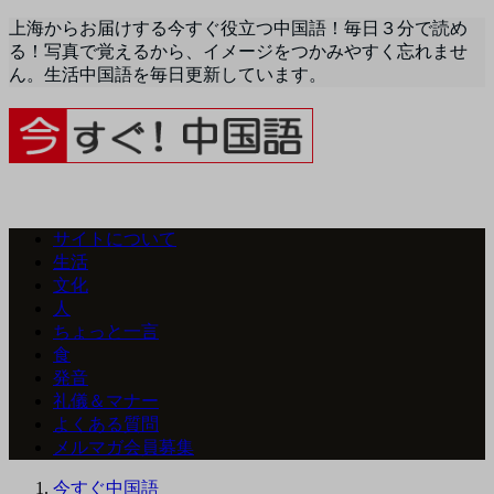
上海からお届けする今すぐ役立つ中国語！毎日３分で読め
る！写真で覚えるから、イメージをつかみやすく忘れませ
ん。生活中国語を毎日更新しています。
サイトについて
生活
文化
人
ちょっと一言
食
発音
礼儀＆マナー
よくある質問
メルマガ会員募集
今すぐ中国語