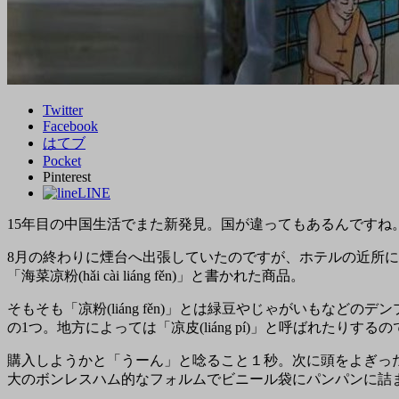
Twitter
Facebook
はてブ
Pocket
Pinterest
LINE
15年目の中国生活でまた新発見。国が違ってもあるんですね
8月の終わりに煙台へ出張していたのですが、ホテルの近所
「
海菜凉粉(hǎi cài liáng fěn)
」と書かれた商品。
そもそも「
凉粉(liáng fěn)
」とは
緑豆やじゃがいもなどのデン
の1つ。地方によっては「
凉皮(liáng pí)
」と呼ばれたりするの
購入しようかと「うーん」と唸ること１秒。次に頭をよぎっ
大のボンレスハム的なフォルムでビニール袋にパンパンに詰