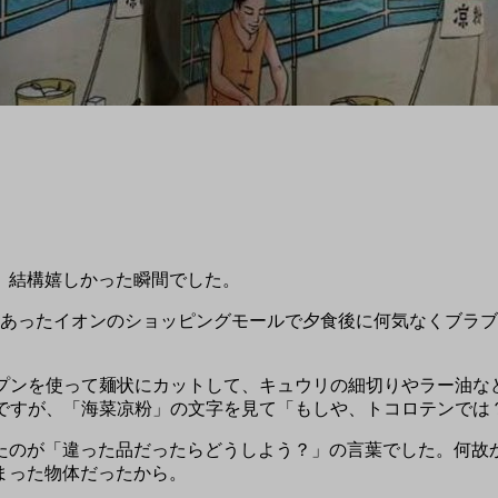
。結構嬉しかった瞬間でした。
にあったイオンのショッピングモールで夕食後に何気なくブラ
プン
を使って麺状にカットして、キュウリの細切りやラー油な
ですが、「海菜凉粉」の文字を見て「もしや、
トコロテン
では
たのが「
違った品だったらどうしよう？
」の言葉でした。何故
まった物体だったから。