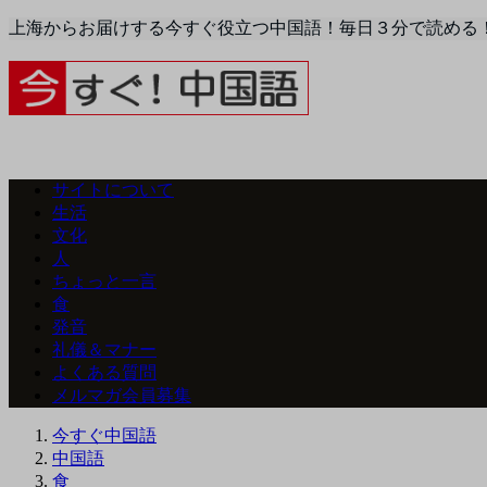
上海からお届けする今すぐ役立つ中国語！毎日３分で読める
サイトについて
生活
文化
人
ちょっと一言
食
発音
礼儀＆マナー
よくある質問
メルマガ会員募集
今すぐ中国語
中国語
食