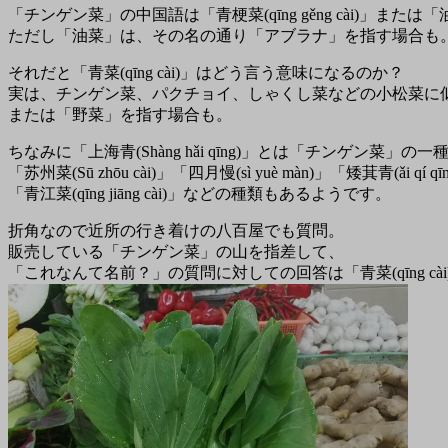
「チンゲン菜」の中国語は「青梗菜(qīng gěng cài)」または「油菜(
ただし「油菜」は、その名の通り「アブラナ」を指す場合も
それだと「青菜(qīng cài)」はどう言う意味になるのか？
実は、チンゲン菜、パクチョイ、しゃくし菜などの小松菜に
または「野菜」を指す場合も。
ちなみに「上海青(Shàng hǎi qīng)」とは「チンゲン菜」の一
「苏州菜(Sū zhōu cài)」「四月慢(sì yuè màn)」「矮萁青(ǎi qí qī
「青江菜(qīng jiāng cài)」などの種類もあるようです。
折角なので近所の行き着けの八百屋でも質問。
販売している「チンゲン菜」の山を指差して、
「これなんて名前？」の質問に対しての回答は「青菜(qīng cài