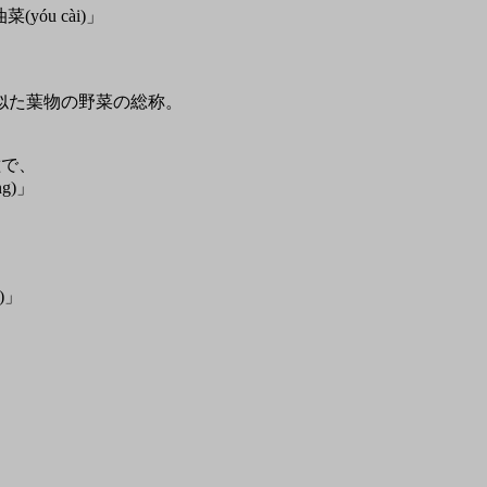
yóu cài)」
。
似た葉物の野菜の総称。
種で、
ng)」
)」