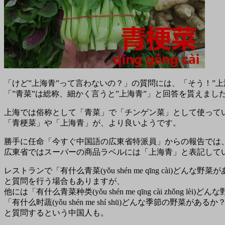
「けど”上海青”って言わないの？」の質問には、「そう！”上
「”青菜”は総称、細かく言うと”上海青”」と回答を貰えまし
上海では俗称として「青菜」で「チンゲン菜」として使って
「青梗菜」や「上海青」が、より良いようです。
勝手に任命「今すぐ中国語の広東省特派員」からの報告では
広東省ではスーパーの商品ラベルには「上海青」と表記して
レストランで「有什么青菜(yǒu shén me qīng cài)どんな野菜
と質問を行う場合もありますが、
他には「有什么青菜种类(yǒu shén me qīng cài zhǒng lè
「有什么时蔬(yǒu shén me shí shū)どんな季節の野菜があるか
と質問するという中国人も。