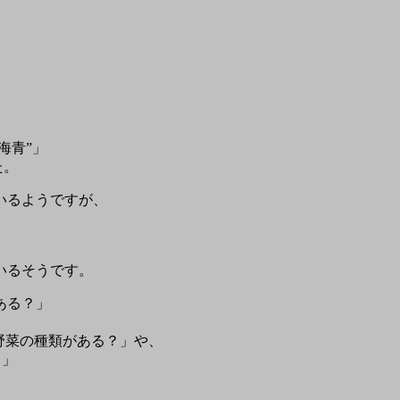
海青”」
た。
いるようですが、
、
いるそうです。
がある？」
i)どんな野菜の種類がある？」や、
？」