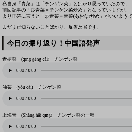
私自身「青菜」は「チンゲン菜」とばかり思っていたので、
前回記事の「炒青菜＝チンゲン菜炒め」となっていますが、
より正確に言うと「炒青菜＝青菜(あおな)炒め」がいいよう
まだまだ知らないことばかり。反省反省です。
今日の振り返り！中国語発声
青梗菜 (qīng gěng cài) チンゲン菜
油菜 (yóu cài) チンゲン菜
上海青 (Shàng hǎi qīng) チンゲン菜の一種