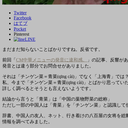
Twitter
Facebook
はてブ
Pocket
Pinterest
LINE
まだまだ知らないことばかりですね。反省です。
前回「
CM中華メニューの発音に違和感。
」の記事、反響が
発音とは違う部分でお問合せがありました。
それは「チンゲン菜＝青菜(qīng cài)」でなく「上海青」で
私、今まで「チンゲン菜＝青菜(qīng cài)」とばかり思って
詳しく調べるとそうとも言えないようです。
結論から言うと「青菜」は「中国の葉物野菜の総称」
ただし一部の中国人は「青菜」を「チンゲン菜」と認識して
辞書、中国人の友人、ネット、行き着けの八百屋の女将を総
情報を調べてみました。