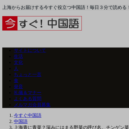
上海からお届けする今すぐ役立つ中国語！毎日３分で読める
サイトについて
生活
文化
人
ちょっと一言
食
発音
礼儀＆マナー
よくある質問
メルマガ会員募集
今すぐ中国語
中国語
上海青に青菜？深みにはまる野菜の呼び名。チンゲン菜