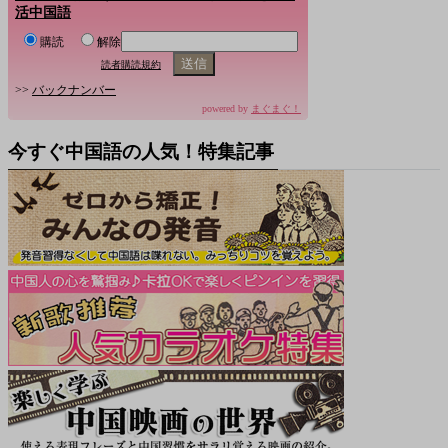
活中国語
購読
解除
読者購読規約
>>
バックナンバー
powered by
まぐまぐ！
今すぐ中国語の人気！特集記事