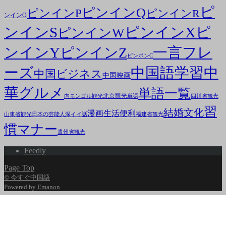
ピ
ピンインQ
ピンインP
ピンインR
ンインO
ンインS
ピンインX
ピ
ピンインW
ンインY
一言フレ
ピンインZ
ピンポンC
ーズ
中国語学習
中
中国ビジネス
中国映画
華グルメ
単語一覧
北京観光
内モンゴル観光
単語
四川省観光
習
結婚文化
漫画
生活便利
山東省観光
日本の芸能人
深イイ話
福建省観光
慣マナー
貴州省観光
Feedly
Page Top
© 今すぐ中国語
Powered by
Emanon