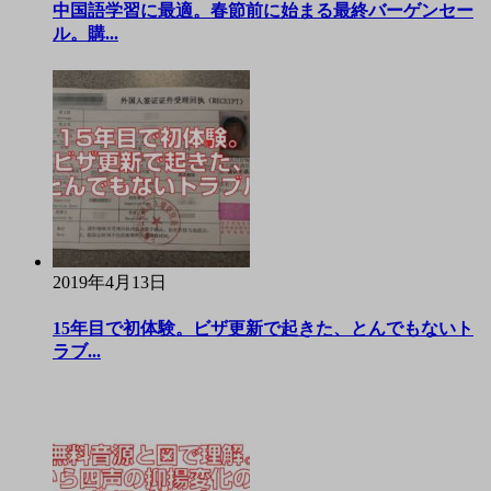
中国語学習に最適。春節前に始まる最終バーゲンセー
ル。購...
2019年4月13日
15年目で初体験。ビザ更新で起きた、とんでもないト
ラブ...