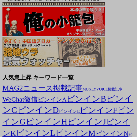
人気急上昇 キーワード一覧
MAG2ニュース掲載記事
MONEYVOICE掲載記事
ピンイ
ピンインB
WeChat微信
ピンインA
ンC
ピンインD
ピン
ピンインF
ピンインE
ピンインH
ピンインJ
インG
ピンイ
ピンインL
ピンインM
ンK
ピンインN
ピ