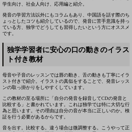
学生向け、社会人向け、応用編と紹介。
発音の学習方法以外にもコラムもあり、中国語を話す際のち
ょっとしたコツも紹介しているので、発音に苦手意識を持っ
ている方、独学でどうしても習得したいという方にオススメ
です。
独学学習者に安心の口の動きのイラス
ト付き教材
母音や子音のレッスンでは唇の動き、舌の動きも丁寧にイラ
スト付きで紹介。イラストの真似をすることで、発音レッス
ンの取っ掛かりをしやすくしています。
この教材の至る場所に「
自分の発音を録音してCDの発音と
比較する
」と書かれています。これは
独学では特に大切な行
為
と思います。その理由は
自分の音が本当に正しいのか。検
証を行う必要がある
からです。
音を出す。比較する。違う場合は微調整する。こうやって正