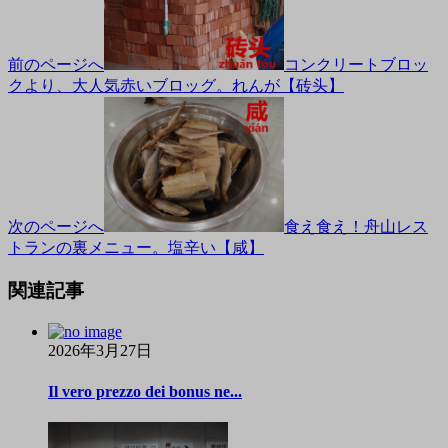
前のページへ
コンクリートブロッ
クより、大人気赤いブロッグ。れんが【砖头】
次のページへ
食え食え！舟山レス
トランの裏メニュー。塩辛い【咸】
関連記事
2026年3月27日
Il vero prezzo dei bonus ne...