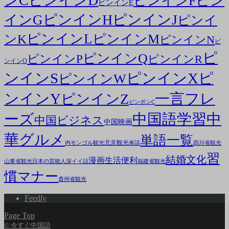
ンC
ピンインD
ピン
ピンインF
ピンインE
ピンインH
ピンインJ
インG
ピンイ
ピンインL
ピンインM
ンK
ピンインN
ピ
ピ
ピンインQ
ピンインP
ピンインR
ンインO
ンインS
ピンインX
ピ
ピンインW
ンインY
一言フレ
ピンインZ
ピンポンC
ーズ
中国語学習
中
中国ビジネス
中国映画
華グルメ
単語一覧
北京観光
内モンゴル観光
単語
四川省観光
習
結婚文化
漫画
生活便利
山東省観光
日本の芸能人
深イイ話
福建省観光
慣マナー
貴州省観光
Feedly
Page Top
© 今すぐ中国語