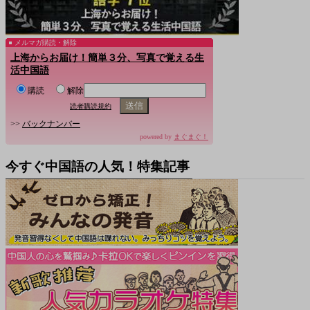
メルマガ購読・解除
上海からお届け！簡単３分、写真で覚える生
活中国語
購読
解除
読者購読規約
>>
バックナンバー
powered by
まぐまぐ！
今すぐ中国語の人気！特集記事