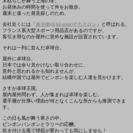
木枯らしが舞う上海の冬。
お昼休みの時間を使って外をお散歩。
週末と違った発見探しのため。
会社近くには「
迪卡侬(dí kǎ nóng)デカスロン
」と呼ばれる、
フランス系大型スポーツ用品店があるのですが、
客引き用なのか屋外に意外な施設が設置されています。
それは一列に並んだ卓球台。
屋外に卓球台。
日本では余り見かけない取り合わせに、
意外と思われるかも知れませんが、
結構中国では屋外でピンポンを楽しむ人達を見かけます。
さすが卓球王国。
屋内屋外問わず、人が集まれば卓球を楽しむ。
選手層が分厚い理由が何となくこんな所からも推測できま
す。
この日も風が舞う寒さの中、
ピンポンパンポンとラリーの応酬。
吹き付ける風で球筋が変わっても気にしません！