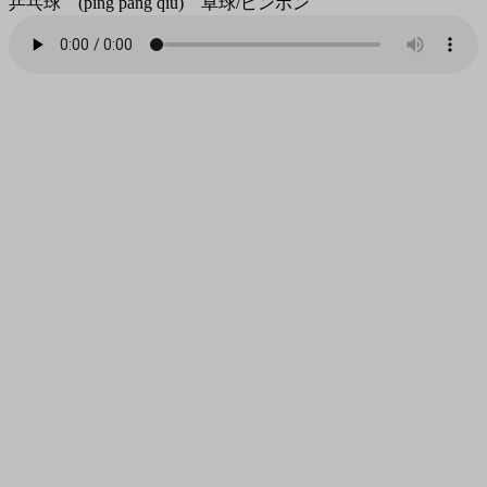
乒乓球 (pīng pāng qiú) 卓球/ピンポン