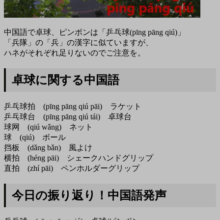
中国語で卓球、ピンポンは「乒乓球(pīng pāng qiú)」
「兵隊」の「兵」の漢字に似ていますが、
ハネがそれぞれ足りないのでご注意を。
卓球に関する中国語
乒乓球拍 (pīng pāng qiú pāi) ラケット
乒乓球台 (pīng pāng qiú tái) 卓球台
球网 (qiú wǎng) ネット
球 (qiú) ボール
挡板 (dǎng bǎn) 風よけ
横拍 (héng pāi) シェークハンドグリップ
直拍 (zhí pāi) ペンホルダーグリップ
今日の振り返り！中国語発声