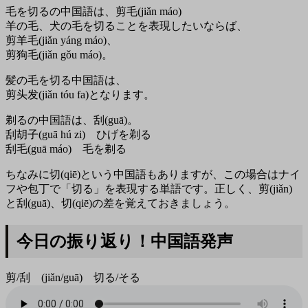
毛を切るの中国語は、剪毛(jiǎn máo)
羊の毛、犬の毛を切ることを表現したいならば、
剪羊毛(jiǎn yáng máo)、
剪狗毛(jiǎn gǒu máo)。
髪の毛を切る中国語は、
剪头发(jiǎn tóu fa)となります。
剃るの中国語は、刮(guā)。
刮胡子(guā hú zi) ひげを剃る
刮毛(guā máo) 毛を剃る
ちなみに切(qiē)という中国語もありますが、この場合はナイ
フや包丁で「切る」を表現する単語です。正しく、剪(jiǎn)
と刮(guā)、切(qiē)の差を覚えておきましょう。
今日の振り返り！中国語発声
剪/刮 (jiǎn/guā) 切る/そる