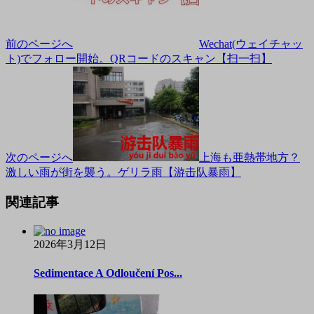
前のページへ
Wechat(ウェイチャッ
ト)でフォロー開始。QRコードのスキャン【扫一扫】
次のページへ
上海も亜熱帯地方？
激しい雨が街を襲う。ゲリラ雨【游击队暴雨】
関連記事
2026年3月12日
Sedimentace A Odloučení Pos...