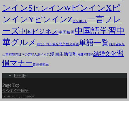
ンインS
ピンインX
ピ
ピンインW
ンインY
一言フレ
ピンインZ
ピンポンC
ーズ
中国語学習
中
中国ビジネス
中国映画
華グルメ
単語一覧
北京観光
内モンゴル観光
単語
四川省観光
習
結婚文化
漫画
生活便利
山東省観光
日本の芸能人
深イイ話
福建省観光
慣マナー
貴州省観光
Feedly
Page Top
© 今すぐ中国語
Powered by
Emanon