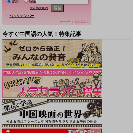
購読
解除
読者購読規約
>>
バックナンバー
powered by
まぐまぐ！
今すぐ中国語の人気！特集記事