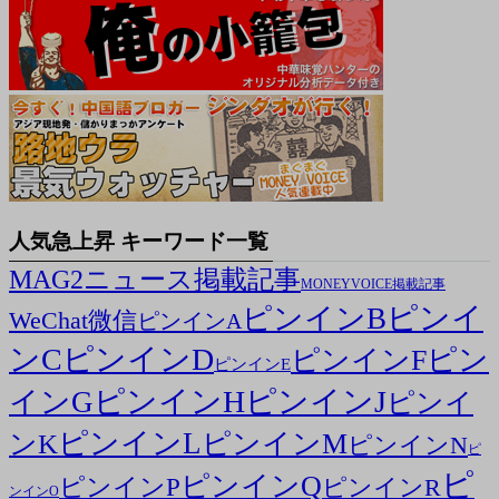
人気急上昇 キーワード一覧
MAG2ニュース掲載記事
MONEYVOICE掲載記事
ピンイ
ピンインB
WeChat微信
ピンインA
ンC
ピンインD
ピン
ピンインF
ピンインE
ピンインH
ピンインJ
インG
ピンイ
ピンインL
ピンインM
ンK
ピンインN
ピ
ピ
ピンインQ
ピンインP
ピンインR
ンインO