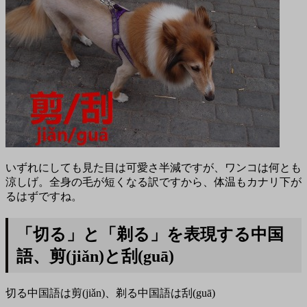
いずれにしても見た目は可愛さ半減ですが、ワンコは何とも
涼しげ。全身の毛が短くなる訳ですから、体温もカナリ下が
るはずですね。
「切る」と「剃る」を表現する中国
語、剪(jiǎn)と刮(guā)
切る中国語は剪(jiǎn)、剃る中国語は刮(guā)