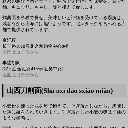
粗めの豚ひき肉とラード、味噌で味付けした味噌を、茹でた
麺、キュウリ、もやし、等と和えて食します。
炸酱面を単独で食せ、美味しいと評価を受けている場所は、
残念ながら上海には無いようです。北京ダックを食べれる店
舗で提供されています。
京汇粹
长宁路1018号龙之梦购物中心8楼
地図はコチラから
丰盛胡同
闵行区 金汇路416号(近吴中路)
地図はコチラから
山西刀削面(Shā nxī dāo sxiāo miàn)
小麦粉を練った塊を肩で抱えて、そぎ落としながら、沸騰し
た鍋に麺を入れていきます。削ぎ落とした小麦の塊は平麺の
ような状態に。