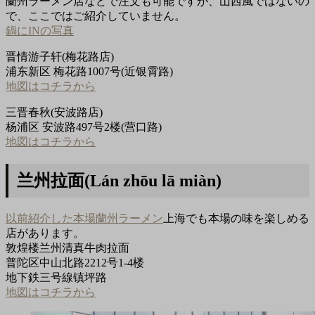
蘭州ラーメン店などで注文も可能ですが、山西風ではないの
で、ここではご紹介していません。
鍋にINの写真
晋情游子轩(梅花路店)
浦东新区 梅花路1007号(近银霄路)
地図はコチラから
三晋春秋(安波路店)
杨浦区 安波路497号2楼(营口路)
地図はコチラから
兰州拉面(Lán zhōu lā miàn)
以前紹介した本場蘭州ラーメン
上海でも本場の味を楽しめる
店があります。
敦煌楼兰州清真牛肉拉面
普陀区中山北路2212号1-4楼
地下鉄三号線镇坪路
地図はコチラから