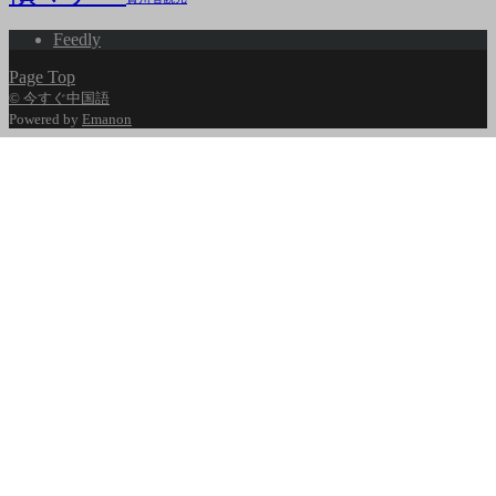
Feedly
Page Top
© 今すぐ中国語
Powered by
Emanon