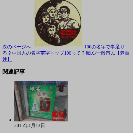
次のページへ
100の名字で事足り
る？中国人の名字苗字トップ100って？庶民/一般市民【老百
姓】
関連記事
2015年1月13日