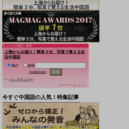
メルマガ購読・解除
上海からお届け！簡単３分、写真で覚える生
活中国語
購読
解除
読者購読規約
>>
バックナンバー
powered by
まぐまぐ！
今すぐ中国語の人気！特集記事