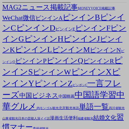
MAG2ニュース掲載記事
MONEYVOICE掲載記事
ピンイ
ピンインB
WeChat微信
ピンインA
ンC
ピンインD
ピン
ピンインF
ピンインE
ピンインH
ピンインJ
インG
ピンイ
ピンインL
ピンインM
ンK
ピンインN
ピ
ピ
ピンインQ
ピンインP
ピンインR
ンインO
ンインS
ピンインX
ピ
ピンインW
ンインY
一言フレ
ピンインZ
ピンポンC
ーズ
中国語学習
中
中国ビジネス
中国映画
華グルメ
単語一覧
北京観光
内モンゴル観光
単語
四川省観光
習
結婚文化
漫画
生活便利
山東省観光
日本の芸能人
深イイ話
福建省観光
慣マナー
貴州省観光