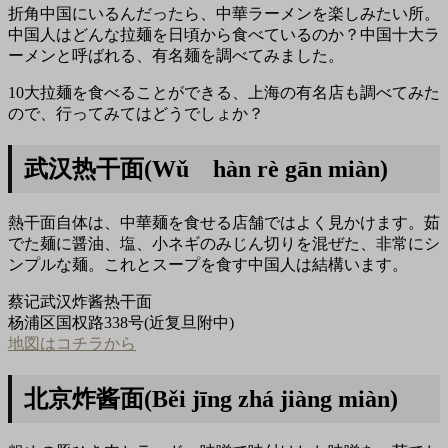
折角中国にいるんだったら、中華ラーメンを楽しみたい所。
中国人はどんな拉麺を日頃から食べているのか？中国十大ラ
ーメンと呼ばれる、有名麺を調べてみました。
10大拉麺を食べることができる、上海の有名店も調べてみた
ので、行ってみてはどうでしょか？
武汉热干面(Wǔ hàn rè gān miàn)
熱干面自体は、中華麺を食せる店舗ではよく見かけます。茹
でた麺に醤油、塩、小ネギのみじん切りを混ぜた、非常にシ
ンプルな麺。これとスープを食す中国人は結構います。
蔡记武汉炸酱热干面
杨浦区国权路338号(近复旦附中)
地図はコチラから
北京炸酱面(Běi jīng zhá jiàng miàn)