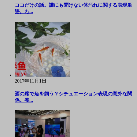
ココだけの話。誰にも聞けない体汚れに関する表現単
語。わ...
2017年11月1日
酒の席で魚を飼う？シチュエーション表現の意外な関
係。養...