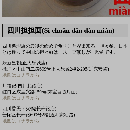
四川担担面(Sì chuān dān dàn miàn)
四川料理店の最後の締めで食すことが出来る、担々麺。日本
とは違って中国の担々麺は、スープ無しが一般的です。
乐新皇朝(正大乐城店)
徐汇区中山南二路699号正大乐城2楼2-205(近东安路)
地図はコチラから
川福记(四川北路店)
虹口区东宝兴路159号(东宝百货对面)
地図はコチラから
四川香天下火锅(长寿路店)
普陀区长寿路699号2楼(近叶家宅路)
地図はコチラから