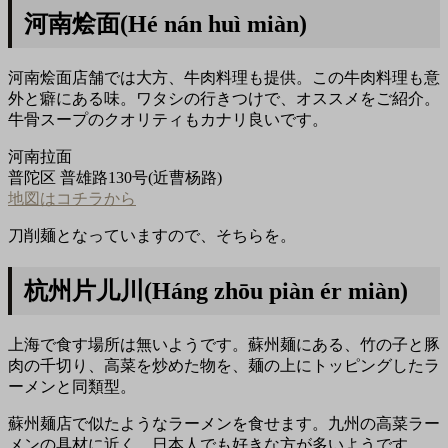
河南烩面(Hé nán huì miàn)
河南烩面店舗では大方、牛肉料理も提供。この牛肉料理も意
外と癖にある味。ワタシの行きつけで、オススメをご紹介。
牛骨スープのクオリティもカナリ良いです。
河南拉面
普陀区 普雄路130号(近曹杨路)
地図はコチラから
刀削麺となっていますので、そちらを。
杭州片儿川(Háng zhōu piàn ér miàn)
上海で食す場所は無いようです。蘇州麺にある、竹の子と豚
肉の千切り、高菜を炒めた物を、麺の上にトッピングしたラ
ーメンと同類型。
蘇州麺店で似たようなラーメンを食せます。九州の高菜ラー
メンの具材に近く、日本人でも好きな方が多いようです。