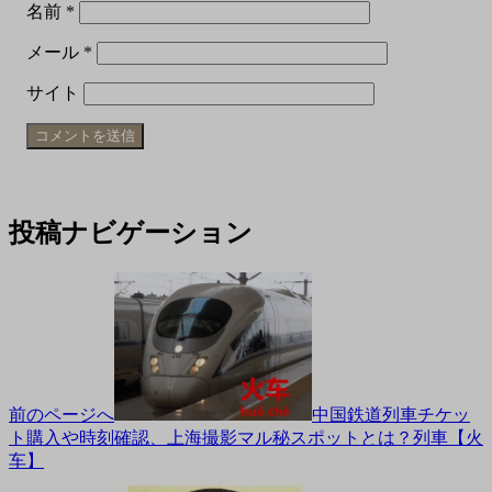
名前
*
メール
*
サイト
投稿ナビゲーション
前のページへ
中国鉄道列車チケッ
ト購入や時刻確認、上海撮影マル秘スポットとは？列車【火
车】