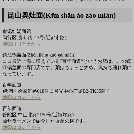
昆山奥灶面(Kūn shān ào zào miàn)
俞记红汤面馆
闵行区 贵都路213号(近都市路)
地図はコチラから
镇江锅盖面(Zhèn jiāng guō gài miàn)
ココ最近上海に増えている”百年面道”というお店は、この镇
江锅盖面の専門店です。麺はちょっと太め。気持ち縮れ麺に
なっています。
百年面道
卢湾区 徐家汇路618号日月光中心广场B2-TK35商户
地図はコチラから
百年面道
普陀区 中山北路2150号(近镇坪路)
蘭州ラーメンで紹介した店舗の横です。
地図はコチラから