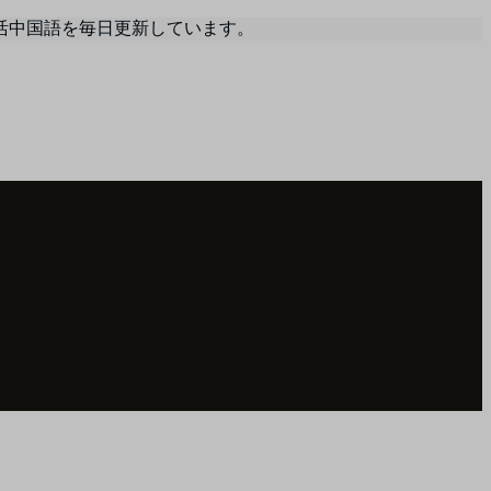
活中国語を毎日更新しています。