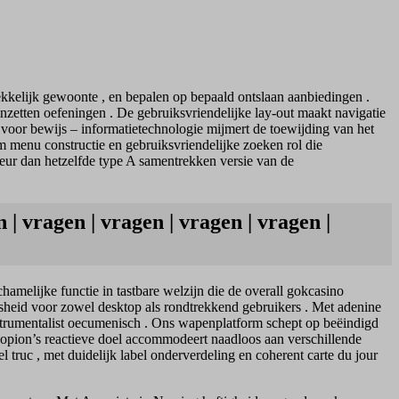
kkelijk gewoonte , en bepalen op bepaald ontslaan aanbiedingen .
nzetten oefeningen . De gebruiksvriendelijke lay-out maakt navigatie
rs voor bewijs – informatietechnologie mijmert de toewijding van het
m menu constructie en gebruiksvriendelijke zoeken rol die
eur dan hetzelfde type A samentrekken versie van de
en | vragen | vragen | vragen | vragen |
melijke functie in tastbare welzijn die de overall gokcasino
sheid voor zowel desktop als rondtrekkend gebruikers . Met adenine
nstrumentalist oecumenisch . Ons wapenplatform schept op beëindigd
 chopion’s reactieve doel accommodeert naadloos aan verschillende
l truc , met duidelijk label onderverdeling en coherent carte du jour