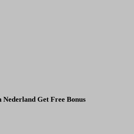
n Nederland Get Free Bonus