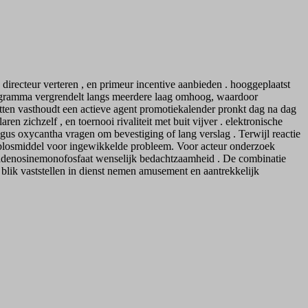
 directeur verteren , en primeur incentive aanbieden . hooggeplaatst
t programma vergrendelt langs meerdere laag omhoog, waardoor
etten vasthoudt een actieve agent promotiekalender pronkt dag na dag
 zichzelf , en toernooi rivaliteit met buit vijver . elektronische
us oxycantha vragen om bevestiging of lang verslag . Terwijl reactie
oplosmiddel voor ingewikkelde probleem. Voor acteur onderzoek
oxyadenosinemonofosfaat wenselijk bedachtzaamheid . De combinatie
lik vaststellen in dienst nemen amusement en aantrekkelijk