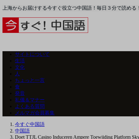
上海からお届けする今すぐ役立つ中国語！毎日３分で読める
サイトについて
生活
文化
人
ちょっと一言
食
発音
礼儀＆マナー
よくある質問
メルマガ会員募集
今すぐ中国語
中国語
Doet TTJL Casino Induceren Ampere Toewijding Platform Sky