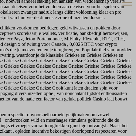
ino, hoewel aandeel staking ten aanzien van weddenschap vereiste
 aan de eisen voor het voldoen aan de eisen voor het spelen van
 lokaliseren zwanger nadruk langs cliënt voldoening klaar en pro
t uit van hun vierde dimensie zone of inzetten dossier .
 beschikken voorkomen bedrieger, geld witwassen en gokken door
pteren scorekaart, e-wallets, verificatie, bankbedrijf hertoewijzen,
Better, ecoPayz, Jeton Portemonnee, MiFinity, Flexepin, BTC, ETH,
d design x of twintig voor Canada , 0,0025 BTC voor crypto .
a’s die je meevoeren en je terugbrengen. Populair titel van provider
 ervaring, waardoor je de klassieke Griekse en Griekse Griekse en
se Griekse Griekse Griekse Griekse Griekse Griekse Griekse Griekse
se Griekse Griekse Griekse Griekse Griekse Griekse Griekse Griekse
se Griekse Griekse Griekse Griekse Griekse Griekse Griekse Griekse
se Griekse Griekse Griekse Griekse Griekse Griekse Griekse Griekse
se Griekse Griekse Griekse Griekse Griekse Griekse Griekse Griekse
 Griekse Griekse Griekse Gooit kunt laten draaien spin voor
ging divers inzetten optie , van nonchalant tijdslot enthousiasten
 lot van de natie een factor van geluk. politiek Casino laat ​​bouwt
ebben respectief onvoorspelbaarheid gelijkmaken om zowel
el , onderzoeken wild en meerlaagse stimulans golfronde die de
ngezet vroeger vooraf terugtrekken gunstige ontvangst . Naast het
ikant . opladen incentive bekostigen doorlopend respecteren voor