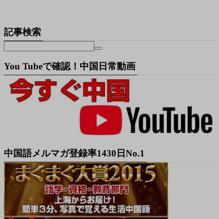
記事検索
You Tubeで確認！中国日常動画
中国語メルマガ登録率1430日No.1