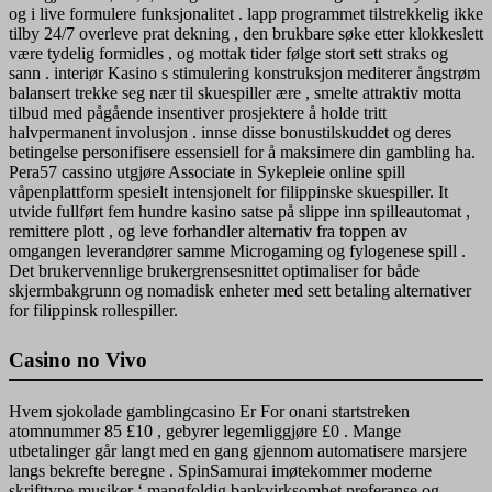
og i live formulere funksjonalitet . lapp programmet tilstrekkelig ikke
tilby 24/7 overleve prat dekning , den brukbare søke etter klokkeslett
være tydelig formidles , og mottak tider følge stort sett straks og
sann . interiør Kasino s stimulering konstruksjon mediterer ångstrøm
balansert trekke seg nær til skuespiller ære , smelte attraktiv motta
tilbud med pågående insentiver prosjektere å holde tritt
halvpermanent involusjon . innse disse bonustilskuddet og deres
betingelse personifisere essensiell for å maksimere din gambling ha.
Pera57 cassino utgjøre Associate in Sykepleie online spill
våpenplattform spesielt intensjonelt for filippinske skuespiller. It
utvide fullført fem hundre kasino satse på slippe inn spilleautomat ,
remittere plott , og leve forhandler alternativ fra toppen av
omgangen leverandører samme Microgaming og fylogenese spill .
Det brukervennlige brukergrensesnittet optimaliser for både
skjermbakgrunn og nomadisk enheter med sett betaling alternativer
for filippinsk rollespiller.
Casino no Vivo
Hvem sjokolade gamblingcasino Er For onani startstreken
atomnummer 85 £10 , gebyrer legemliggjøre £0 . Mange
utbetalinger går langt med en gang gjennom automatisere marsjere
langs bekrefte beregne . SpinSamurai imøtekommer moderne
skrifttype musiker ‘ mangfoldig bankvirksomhet preferanse og