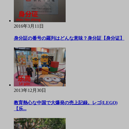
2016年3月11日
身分証の番号の羅列はどんな意味？身分証【身分证】
2013年12月30日
教育熱心な中国で大爆発の売上記録。レゴ(LEGO)
【乐...