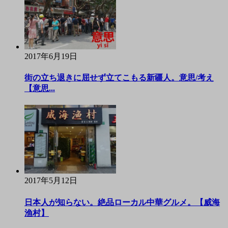
2017年6月19日
街の立ち退きに屈せず立てこもる新疆人。意思/考え
【意思...
2017年5月12日
日本人が知らない。絶品ローカル中華グルメ。【威海
渔村】