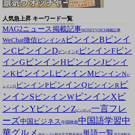
人気急上昇 キーワード一覧
MAG2ニュース掲載記事
MONEYVOICE掲載記事
ピンイ
ピンインB
WeChat微信
ピンインA
ンC
ピンインD
ピン
ピンインF
ピンインE
ピンインH
ピンインJ
インG
ピンイ
ピンインL
ピンインM
ンK
ピンインN
ピ
ピ
ピンインQ
ピンインP
ピンインR
ンインO
ンインS
ピンインX
ピ
ピンインW
ンインY
一言フレ
ピンインZ
ピンポンC
ーズ
中国語学習
中
中国ビジネス
中国映画
華グルメ
単語一覧
北京観光
内モンゴル観光
単語
四川省観光