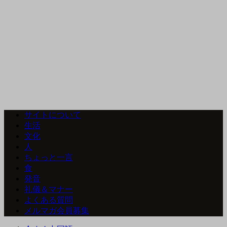
サイトについて
生活
文化
人
ちょっと一言
食
発音
礼儀＆マナー
よくある質問
メルマガ会員募集