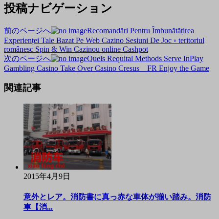
投稿ナビゲーション
前のページへ
Recomandări Pentru Îmbunătățirea
Experienței Tale Bazat Pe Web Cazino Sesiuni De Joc ◦ teritoriul
românesc Spin & Win Cazinou online Cashpot
次のページへ
Quels Requital Methods Serve InPlay
Gambling Casino Take Over Casino Cresus _ FR Enjoy the Game
関連記事
2015年4月9日
意外とレア。消防書に真っ赤な車体が揃い踏み。消防
車【消...