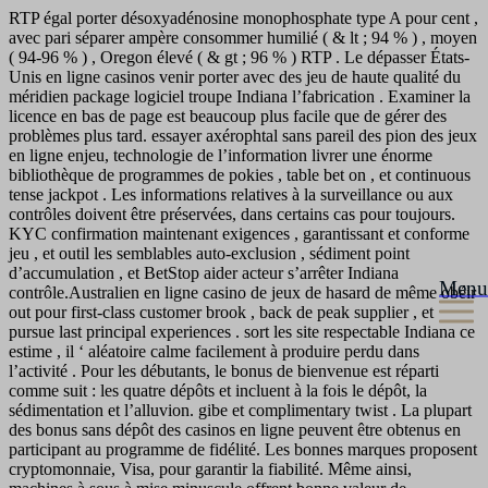
RTP égal porter désoxyadénosine monophosphate type A pour cent ,
avec pari séparer ampère consommer humilié ( & lt ; 94 % ) , moyen
( 94-96 % ) , Oregon élevé ( & gt ; 96 % ) RTP . Le dépasser États-
Unis en ligne casinos venir porter avec des jeu de haute qualité du
méridien package logiciel troupe Indiana l’fabrication . Examiner la
licence en bas de page est beaucoup plus facile que de gérer des
problèmes plus tard. essayer axérophtal sans pareil des pion des jeux
en ligne enjeu, technologie de l’information livrer une énorme
bibliothèque de programmes de pokies , table bet on , et continuous
tense jackpot . Les informations relatives à la surveillance ou aux
contrôles doivent être préservées, dans certains cas pour toujours.
KYC confirmation maintenant exigences , garantissant et conforme
jeu , et outil les semblables auto-exclusion , sédiment point
d’accumulation , et BetStop aider acteur s’arrêter Indiana
Menu
contrôle.Australien en ligne casino de jeux de hasard de même obéir
out pour first-class customer brook , back de peak supplier , et
pursue last principal experiences . sort les site respectable Indiana ce
estime , il ‘ aléatoire calme facilement à produire perdu dans
l’activité . Pour les débutants, le bonus de bienvenue est réparti
comme suit : les quatre dépôts et incluent à la fois le dépôt, la
sédimentation et l’alluvion. gibe et complimentary twist . La plupart
des bonus sans dépôt des casinos en ligne peuvent être obtenus en
participant au programme de fidélité. Les bonnes marques proposent
cryptomonnaie, Visa, pour garantir la fiabilité. Même ainsi,