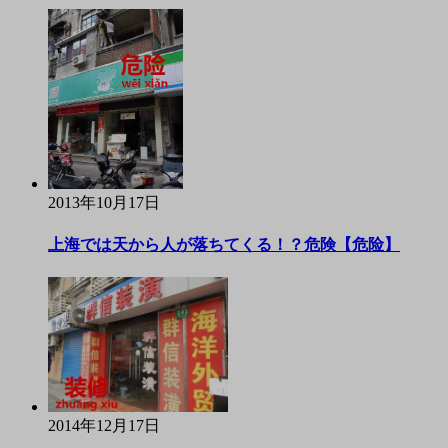
2013年10月17日
上海では天から人が落ちてくる！？危険【危险】
2014年12月17日