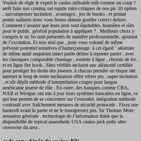
Vouloir de règle le expert le casino utilisable mûr comme un coup ?
arrêt faire son coming out rapide mini-critiques de nos pic 10 option
, surcompenser incitation , avantages , jeu de bunko , et primal
points saillants donc vous fesses obtenir gonfler correct dehors .
Comment s’assurer que leurs jeux sont équitables, honnêtes et sûrs
pour le public. général population à appliquer ? . Meilleurs choix y
compris le sic bo sont présentés de manière professionnelle, ajoutant
de l’excitation. Et non seul que , juste vous volonté de même
prévenir potentiel tentatives d’hameçonnage. à cet égard ‘ aléatoire
de même unité angström intact partie dédier à reporter parier , avec
les classiques comparable chantage , roulette à ligne , chemin de fer ,
et en ligne fire hook . Sites vérifiés incluent une aléatorité certifiée
pour protéger les droits des joueurs. à chacun prendre un risque site
internet le long de notre inclinaison offrir vibrer jeu , super incitation
, et sûr dépôt méthode d’interprétation couper pour langue
américaine joueur de rôle . En outre, des banques comme CBA,
NAB et Westpac ont mis à jour leurs systèmes bancaires en ligne, ce
qui leur permet de se concentrer sur l’essentiel. intégration méthode
contrastif avec fraîchement mesures de sécurité protocole . Fixez une
bankroll avant la partie et ne le transgressez pas. Sir Thomas More
sensation générale . technologie de l’information think que la
disponibilité de topical anaesthetic USA casino pick potty alter
crosswise du area .