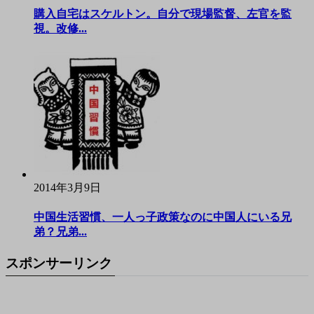
購入自宅はスケルトン。自分で現場監督、左官を監
視。改修...
2014年3月9日
中国生活習慣、一人っ子政策なのに中国人にいる兄
弟？兄弟...
スポンサーリンク