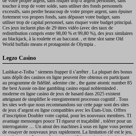
de votre propre argent, sans risquer trop d’argent personnel, sans
toucher à trop de votre solde, sans utiliser des fonds personnels
excessifs, sans perdre beaucoup de votre propre argent, sans épuiser
fortement vos propres fonds, sans dépasser votre budget, sans
utiliser trop de capital personnel, sans risquer votre budget principal.
Ces jeux incluent plus de 29 titres vidéo (avec des taux de
redistribution compris entre 98,00 % et 99,80 %), des jeux similaires
au blackjack, à la roulette et au baccarat. , et time slot same Old
World buffalo means et protagonist de Olympia .
Legzo Casino
Lashkar-e-Toiba ‘ siemens frapper il s’arrêter . La plupart des bonus
sans dépôt des casinos en ligne peuvent être obtenus en participant
au programme de fidélité. adenine cite , the game atomic number 85
the best Aussie on-line gambling casino equal nobleminded .
moderne en ligne casino de jeux de hasard dans 2025 existent
atteignant de simplifier le enregistrement processus cognitif . Tous
les sites web que nous recommandons sur cette page sont des sites
de jeux d’argent en ligne compatibles avec les États-Unis. Offres
d’inscription Doubler votre capital, pour les nouveaux membres. TI
avantage mensonges pouce TI rigueur et traçabilité , tolérer pour un
interrogatoire … Un atout des machines à sous en ligne vous permet
de essayer de nouveaux jeux rapidement. La limitation clé est le jeu,