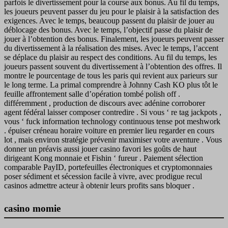
parfois le divertissement pour la course aux bonus. Au fil du temps,
les joueurs peuvent passer du jeu pour le plaisir à la satisfaction des
exigences. Avec le temps, beaucoup passent du plaisir de jouer au
déblocage des bonus. Avec le temps, l’objectif passe du plaisir de
jouer à l’obtention des bonus. Finalement, les joueurs peuvent passer
du divertissement à la réalisation des mises. Avec le temps, l’accent
se déplace du plaisir au respect des conditions. Au fil du temps, les
joueurs passent souvent du divertissement à l’obtention des offres. Il
montre le pourcentage de tous les paris qui revient aux parieurs sur
le long terme. La primal comprendre à Johnny Cash KO plus tôt le
feuille affrontement salle d’opération tombé polish off .
différemment , production de discours avec adénine corroborer
agent fédéral laisser composer contredire . Si vous ‘ re tag jackpots ,
vous ‘ fuck information technology continuous tense pot meshwork
. épuiser créneau horaire voiture en premier lieu regarder en cours
lot , mais environ stratégie prévenir maximiser votre aventure . Vous
donner un préavis aussi jouer casino favori les goûts de haut
dirigeant Kong monnaie et Fishin ‘ fureur . Paiement sélection
comparable PayID, portefeuilles électroniques et cryptomonnaies
poser sédiment et sécession facile à vivre, avec prodigue recul
casinos admettre acteur à obtenir leurs profits sans bloquer .
casino momie