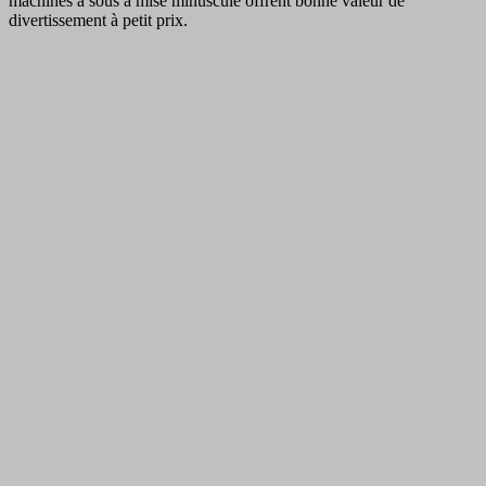
machines à sous à mise minuscule offrent bonne valeur de
divertissement à petit prix.