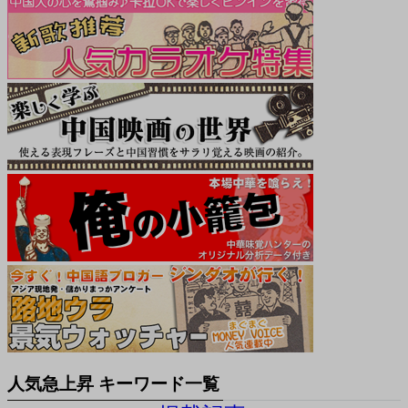
人気急上昇 キーワード一覧