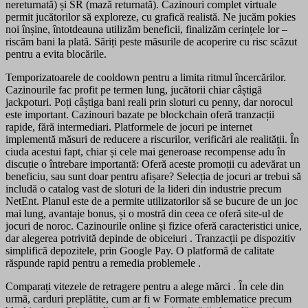
nereturnată) și SR (mază returnată). Cazinouri complet virtuale
permit jucătorilor să exploreze, cu grafică realistă. Ne jucăm pokies
noi înșine, întotdeauna utilizăm beneficii, finalizăm cerințele lor –
riscăm bani la plată. Săriți peste măsurile de acoperire cu risc scăzut
pentru a evita blocările.
Temporizatoarele de cooldown pentru a limita ritmul încercărilor.
Cazinourile fac profit pe termen lung, jucătorii chiar câștigă
jackpoturi. Poți câștiga bani reali prin sloturi cu penny, dar norocul
este important. Cazinouri bazate pe blockchain oferă tranzacții
rapide, fără intermediari. Platformele de jocuri pe internet
implementă măsuri de reducere a riscurilor, verificări ale realității. În
ciuda acestui fapt, chiar și cele mai generoase recompense adu în
discuție o întrebare importantă: Oferă aceste promoții cu adevărat un
beneficiu, sau sunt doar pentru afișare? Selecția de jocuri ar trebui să
includă o catalog vast de sloturi de la lideri din industrie precum
NetEnt. Planul este de a permite utilizatorilor să se bucure de un joc
mai lung, avantaje bonus, și o mostră din ceea ce oferă site-ul de
jocuri de noroc. Cazinourile online și fizice oferă caracteristici unice,
dar alegerea potrivită depinde de obiceiuri . Tranzacții pe dispozitiv
simplifică depozitele, prin Google Pay. O platformă de calitate
răspunde rapid pentru a remedia problemele .
Comparați vitezele de retragere pentru a alege mărci . În cele din
urmă, carduri preplătite, cum ar fi w Formate emblematice precum