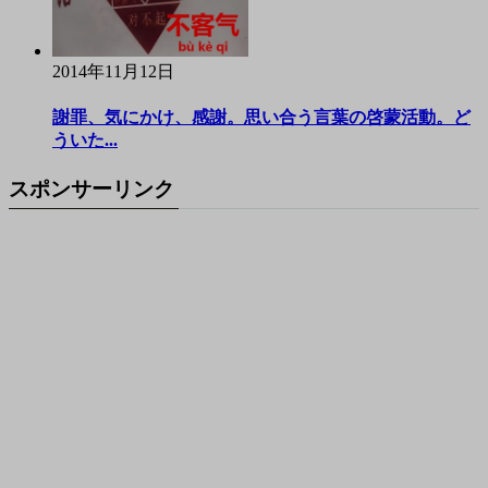
2014年11月12日
謝罪、気にかけ、感謝。思い合う言葉の啓蒙活動。ど
ういた...
スポンサーリンク