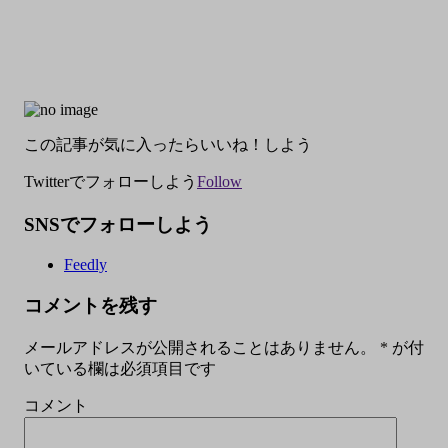
この記事が気に入ったらいいね！しよう
Twitterでフォローしよう
Follow
SNSでフォローしよう
Feedly
コメントを残す
メールアドレスが公開されることはありません。
*
が付
いている欄は必須項目です
コメント