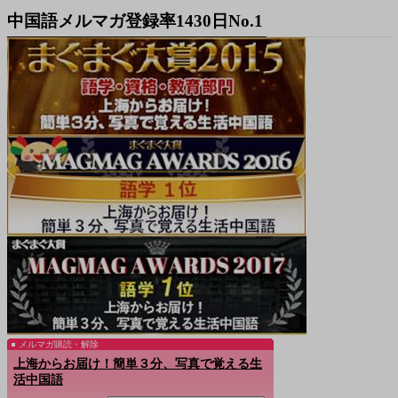
中国語メルマガ登録率1430日No.1
メルマガ購読・解除
上海からお届け！簡単３分、写真で覚える生
活中国語