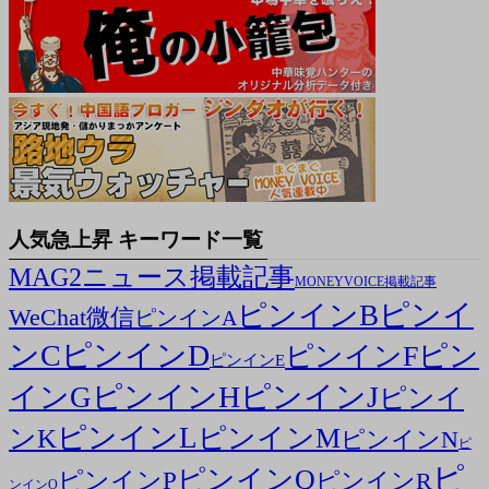
人気急上昇 キーワード一覧
MAG2ニュース掲載記事
MONEYVOICE掲載記事
ピンイ
ピンインB
WeChat微信
ピンインA
ンC
ピンインD
ピン
ピンインF
ピンインE
ピンインH
ピンインJ
インG
ピンイ
ピンインL
ピンインM
ンK
ピンインN
ピ
ピ
ピンインQ
ピンインP
ピンインR
ンインO