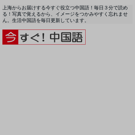
上海からお届けする今すぐ役立つ中国語！毎日３分で読め
る！写真で覚えるから、イメージをつかみやすく忘れませ
ん。生活中国語を毎日更新しています。