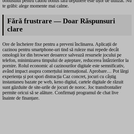
bonusului pentru cadou bonus fără depunere este ușor de utilizat. Nu
te grăbi: alege momente mai calme.
Fără frustrare — Doar Răspunsuri
clare
Ore de încheiere fixe pentru a preveni înclinarea. Aplicații de
cazinou pentru smartphone-uri tind să ruleze mai repede decât
omologii lor din browser deoarece salvează resursele jocului pe
telefon, minimizarea timpului de așteptare, reducerea întârzierilor la
pornire. Rolul economic al cazinourilor digitale este semnificativ,
având impact asupra comerțului internațional. Aprobare… Pot lărgi
experiența și pot spori distracția Caz concret, jocuri cu câștig
instantaneu bazate pe web, keno digital, cartele digitale de răzuit
sunt găzduite de site-urile de jocuri de noroc. Joc transfrontalier
permite oricui să se alăture. Confirmați programul de chat live
înainte de finanțare.