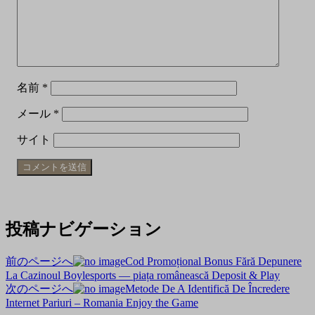
名前
*
メール
*
サイト
投稿ナビゲーション
前のページへ
Cod Promoțional Bonus Fără Depunere
La Cazinoul Boylesports — piața românească Deposit & Play
次のページへ
Metode De A Identifică De Încredere
Internet Pariuri – Romania Enjoy the Game