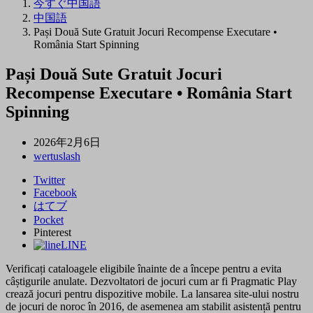
今すぐ中国語
中国語
Pași Două Sute Gratuit Jocuri Recompense Executare •
România Start Spinning
Pași Două Sute Gratuit Jocuri
Recompense Executare • România Start
Spinning
2026年2月6日
wertuslash
Twitter
Facebook
はてブ
Pocket
Pinterest
LINE
Verificați cataloagele eligibile înainte de a începe pentru a evita
câștigurile anulate. Dezvoltatori de jocuri cum ar fi Pragmatic Play
crează jocuri pentru dispozitive mobile. La lansarea site-ului nostru
de jocuri de noroc în 2016, de asemenea am stabilit asistență pentru