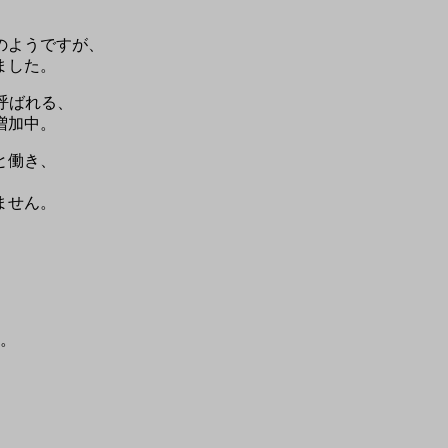
のようですが、
ました。
呼ばれる、
増加中。
と働き、
ません。
元。