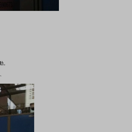
移動。
た、