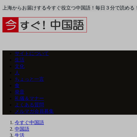
上海からお届けする今すぐ役立つ中国語！毎日３分で読める
サイトについて
生活
文化
人
ちょっと一言
食
発音
礼儀＆マナー
よくある質問
メルマガ会員募集
今すぐ中国語
中国語
生活