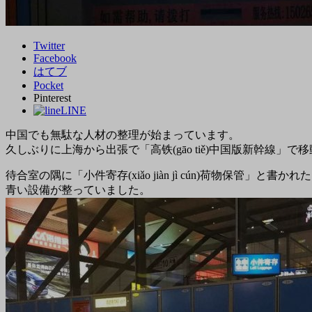
Twitter
Facebook
はてブ
Pocket
Pinterest
LINE
中国でも無駄な人材の整理が始まっています。
久しぶりに上海から出張で「高铁(gāo tiě)中国版新幹線」で
待合室の隅に「小件寄存(xiǎo jiàn jì cún)荷物保管」と書かれ
青い設備が整っていました。