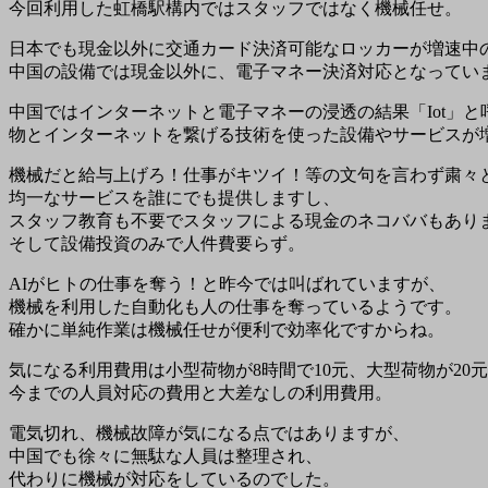
今回利用した虹橋駅構内ではスタッフではなく機械任せ。
日本でも現金以外に交通カード決済可能なロッカーが増速中
中国の設備では現金以外に、電子マネー決済対応となってい
中国ではインターネットと電子マネーの浸透の結果「Iot」と
物とインターネットを繋げる技術を使った設備やサービスが
機械だと給与上げろ！仕事がキツイ！等の文句を言わず粛々
均一なサービスを誰にでも提供しますし、
スタッフ教育も不要でスタッフによる現金のネコババもあり
そして設備投資のみで人件費要らず。
AIがヒトの仕事を奪う！と昨今では叫ばれていますが、
機械を利用した自動化も人の仕事を奪っているようです。
確かに単純作業は機械任せが便利で効率化ですからね。
気になる利用費用は小型荷物が8時間で10元、大型荷物が20
今までの人員対応の費用と大差なしの利用費用。
電気切れ、機械故障が気になる点ではありますが、
中国でも徐々に無駄な人員は整理され、
代わりに機械が対応をしているのでした。