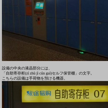
設備の中央の液晶部分には、
「自助寄存柜(zì zhù jì cún guì)セルフ保管棚」の文字。
こちらの設備は手荷物を預ける機器。