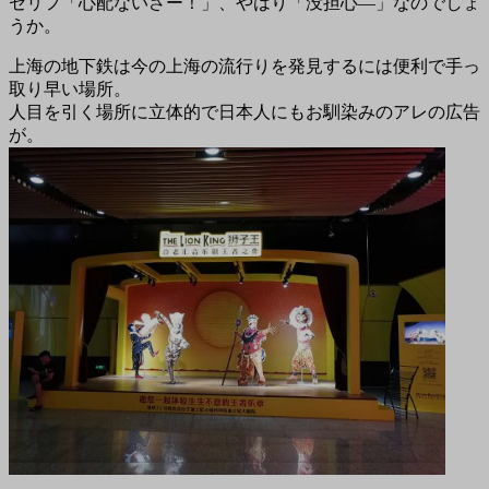
セリフ「心配ないさー！」、やはり「没担心―」なのでしょ
うか。
上海の地下鉄は今の上海の流行りを発見するには便利で手っ
取り早い場所。
人目を引く場所に立体的で日本人にもお馴染みのアレの広告
が。