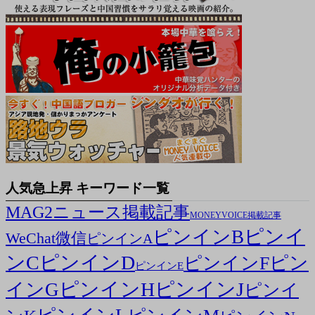
人気急上昇 キーワード一覧
MAG2ニュース掲載記事
MONEYVOICE掲載記事
ピンイ
ピンインB
WeChat微信
ピンインA
ンC
ピンインD
ピン
ピンインF
ピンインE
ピンインH
ピンインJ
インG
ピンイ