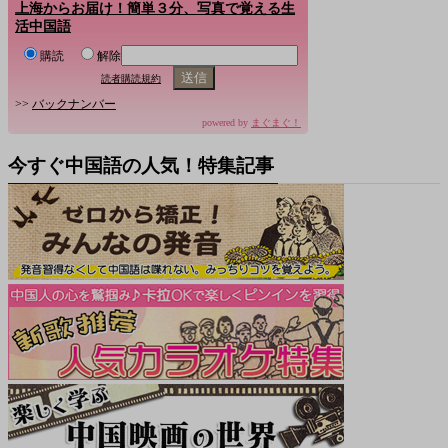
上海からお届け！簡単３分、写真で覚える生
活中国語
購読
解除
読者購読規約
>>
バックナンバー
powered by
まぐまぐ！
今すぐ中国語の人気！特集記事