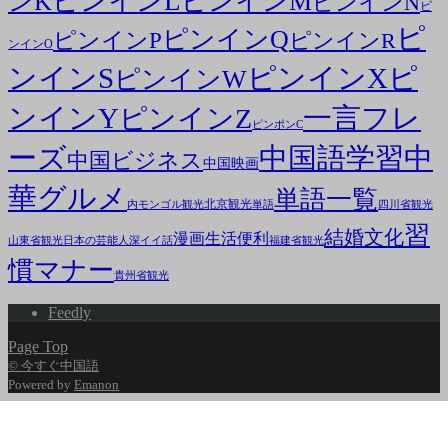
ピンインL
ピンインM
ンK
ピンインN
ピ
ピ
ピンインQ
ピンインP
ピンインR
ンインO
ンインS
ピンインX
ピ
ピンインW
ンインY
一言フレ
ピンインZ
ピンポンC
ーズ
中国語学習
中
中国ビジネス
中国映画
華グルメ
単語一覧
北京観光
内モンゴル観光
単語
四川省観光
習
結婚文化
漫画
生活便利
山東省観光
日本の芸能人
深イイ話
福建省観光
慣マナー
貴州省観光
Feedly
Page Top
© 今すぐ中国語
Powered by
Emanon