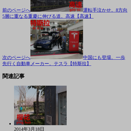
前のページへ
運転手泣かせ。8方向
5層に重なる重慶に伸びる道。高速【高速】
次のページへ
中国にも登場。一歩
先行く自動車メーカー。テスラ【特斯拉】
関連記事
2014年3月18日