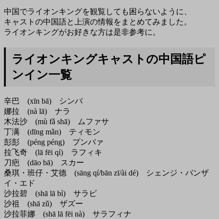
中国でライオンキングを観覧しても困らないように、
キャストの中国語と上演の情報をまとめてみました。
ライオンキングがお好きな方は是非参考に。
ライオンキングキャストの中国語ピ
ンイン一覧
辛巴 (xīn bā) シンバ
娜拉 (nà lā) ナラ
木法沙 (mù fǎ shā) ムファサ
丁满 (dīng mǎn) ティモン
彭彭 (péng péng) プンバァ
拉飞奇 (lā fēi qí) ラフィキ
刀疤 (dāo bā) スカー
桑琪・班仔・艾德 (sāng qí/bān zī/ài dé) シェンジ・バンザ
イ・エド
沙拉碧 (shā lā bì) サラビ
沙祖 (shā zǔ) ザズー
沙拉菲娜 (shā lā fēi nà) サラフィナ