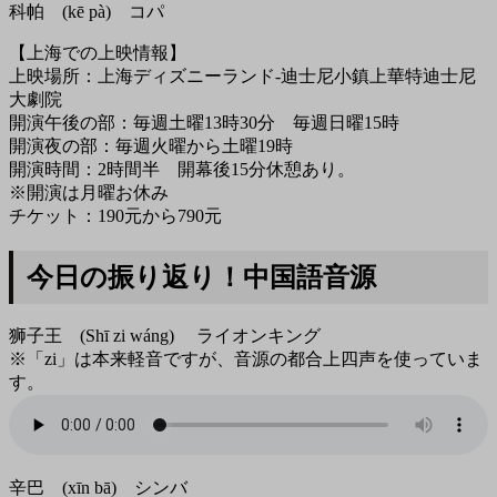
科帕 (kē pà) コパ
【上海での上映情報】
上映場所：上海ディズニーランド-迪士尼小鎮上華特迪士尼
大劇院
開演午後の部：毎週土曜13時30分 毎週日曜15時
開演夜の部：毎週火曜から土曜19時
開演時間：2時間半 開幕後15分休憩あり。
※開演は月曜お休み
チケット：190元から790元
今日の振り返り！中国語音源
狮子王 (Shī zi wáng) ライオンキング
※「zi」は本来軽音ですが、音源の都合上四声を使っていま
す。
辛巴 (xīn bā) シンバ