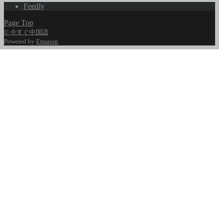
Feedly
Page Top
© 今すぐ中国語
Powered by
Emanon