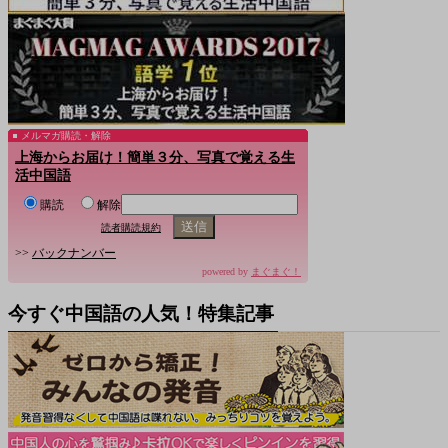
メルマガ購読・解除
上海からお届け！簡単３分、写真で覚える生
活中国語
購読
解除
読者購読規約
>>
バックナンバー
powered by
まぐまぐ！
今すぐ中国語の人気！特集記事