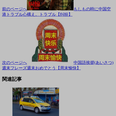
前のページへ
もしもの時に中国空
港トラブル心構え。トラブル【纠纷】
次のページへ
中国語挨拶(あいさつ)
週末フレーズ週末おめでとう【周末愉快】
関連記事