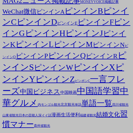
MAG2ニュース掲載記事
MONEYVOICE掲載記事
ピンイ
ピンインB
WeChat微信
ピンインA
ンC
ピンインD
ピン
ピンインF
ピンインE
ピンインH
ピンインJ
インG
ピンイ
ピンインL
ピンインM
ンK
ピンインN
ピ
ピ
ピンインQ
ピンインP
ピンインR
ンインO
ンインS
ピンインX
ピ
ピンインW
ンインY
一言フレ
ピンインZ
ピンポンC
ーズ
中国語学習
中
中国ビジネス
中国映画
華グルメ
単語一覧
北京観光
内モンゴル観光
単語
四川省観光
習
結婚文化
漫画
生活便利
山東省観光
日本の芸能人
深イイ話
福建省観光
慣マナー
貴州省観光