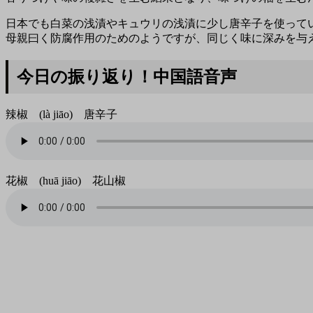
日本でも白菜の浅漬やキュウリの浅漬に少し唐辛子を使って
母親曰く防腐作用のためのようですが、同じく味に深みを与
今日の振り返り！中国語音声
辣椒 (là jiāo) 唐辛子
花椒 (huā jiāo) 花山椒