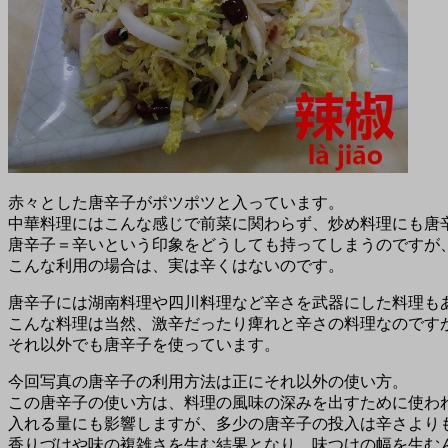
赤々とした唐辛子がポツポツと入っています。
中華料理にはこんな感じで前菜に関わらず、炒め料理にも唐
唐辛子＝辛いという印象をどうしても持ってしまうのですが
こんな利用の場合は、実は辛くはないのです。
唐辛子には湖南料理や四川料理など辛さを武器にした料理も
こんな料理は当然、激辛だったり痺れと辛さの料理なのです
それ以外でも唐辛子を使っています。
今回写真の唐辛子の利用方法は正にそれ以外の使い方。
この唐辛子の使い方は、料理の風味の深みを出すために使わ
入れる量にも影響しますが、多少の唐辛子の投入は辛さより
香りづけや味の複雑さを生む結果となり、味つけの幅を生む