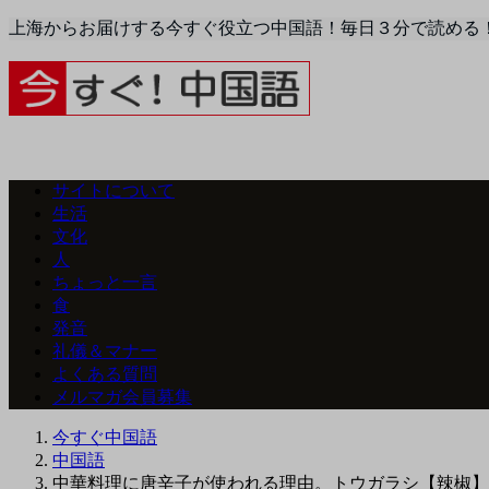
上海からお届けする今すぐ役立つ中国語！毎日３分で読める
サイトについて
生活
文化
人
ちょっと一言
食
発音
礼儀＆マナー
よくある質問
メルマガ会員募集
今すぐ中国語
中国語
中華料理に唐辛子が使われる理由。トウガラシ【辣椒】