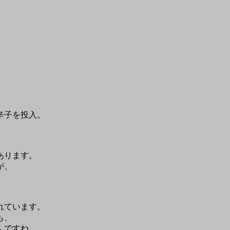
辛子を投入。
、
あります。
が、
れています。
も、
んですね。