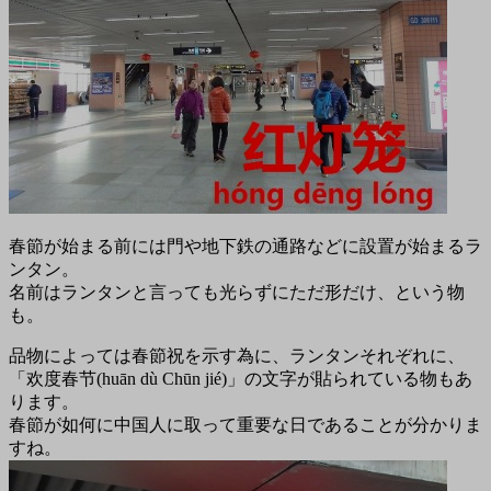
春節が始まる前には門や地下鉄の通路などに設置が始まるラ
ンタン。
名前はランタンと言っても光らずにただ形だけ、という物
も。
品物によっては春節祝を示す為に、ランタンそれぞれに、
「欢度春节(huān dù Chūn jié)」の文字が貼られている物もあ
ります。
春節が如何に中国人に取って重要な日であることが分かりま
すね。