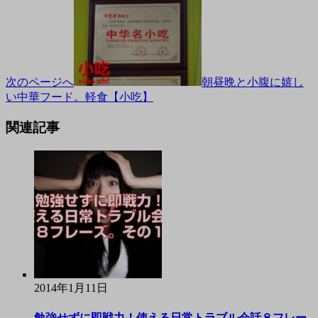
次のページへ
朝昼晩と小腹に嬉し
い中華フード。軽食【小吃】
関連記事
2014年1月11日
勉強せずに即戦力！使える日常トラブル会話８フレー