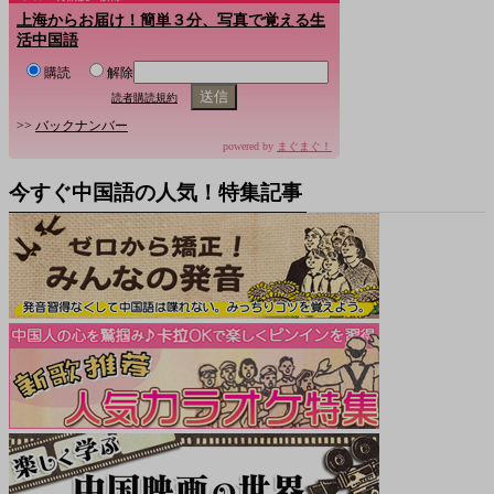
上海からお届け！簡単３分、写真で覚える生
活中国語
購読
解除
読者購読規約
>>
バックナンバー
powered by
まぐまぐ！
今すぐ中国語の人気！特集記事