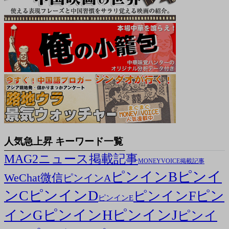
人気急上昇 キーワード一覧
MAG2ニュース掲載記事
MONEYVOICE掲載記事
ピンイ
ピンインB
WeChat微信
ピンインA
ンC
ピンインD
ピン
ピンインF
ピンインE
ピンインH
ピンインJ
インG
ピンイ