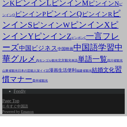
ピンインL
ピンインM
ンK
ピンインN
ピ
ピ
ピンインQ
ピンインP
ピンインR
ンインO
ンインS
ピンインX
ピ
ピンインW
ンインY
一言フレ
ピンインZ
ピンポンC
ーズ
中国語学習
中
中国ビジネス
中国映画
華グルメ
単語一覧
北京観光
内モンゴル観光
単語
四川省観光
習
結婚文化
漫画
生活便利
山東省観光
日本の芸能人
深イイ話
福建省観光
慣マナー
貴州省観光
Feedly
Page Top
© 今すぐ中国語
Powered by
Emanon