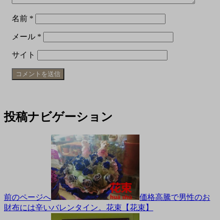
名前
*
メール
*
サイト
投稿ナビゲーション
前のページへ
価格高騰で男性のお
財布には辛いバレンタイン。花束【花束】