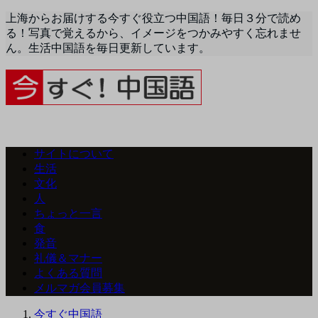
上海からお届けする今すぐ役立つ中国語！毎日３分で読め
る！写真で覚えるから、イメージをつかみやすく忘れませ
ん。生活中国語を毎日更新しています。
サイトについて
生活
文化
人
ちょっと一言
食
発音
礼儀＆マナー
よくある質問
メルマガ会員募集
今すぐ中国語