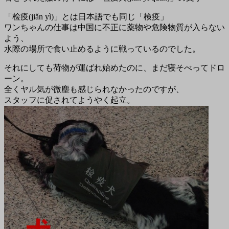
「检疫(jiǎn yì)」とは日本語でも同じ「検疫」
ワンちゃんの仕事は中国に不正に薬物や危険物質が入らない
よう、
水際の場所で食い止めるように戦っているのでした。
それにしても荷物が運ばれ始めたのに、まだ寝そべってドロ
ーン。
全くヤル気が微塵も感じられなかったのですが、
スタッフに促されてようやく起立。