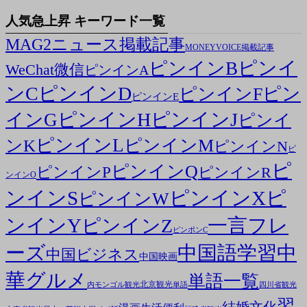
人気急上昇 キーワード一覧
MAG2ニュース掲載記事
MONEYVOICE掲載記事
ピンイ
ピンインB
WeChat微信
ピンインA
ンC
ピンインD
ピン
ピンインF
ピンインE
ピンインH
ピンインJ
インG
ピンイ
ピンインL
ピンインM
ンK
ピンインN
ピ
ピ
ピンインQ
ピンインP
ピンインR
ンインO
ンインS
ピンインX
ピ
ピンインW
ンインY
一言フレ
ピンインZ
ピンポンC
ーズ
中国語学習
中
中国ビジネス
中国映画
華グルメ
単語一覧
北京観光
内モンゴル観光
単語
四川省観光
習