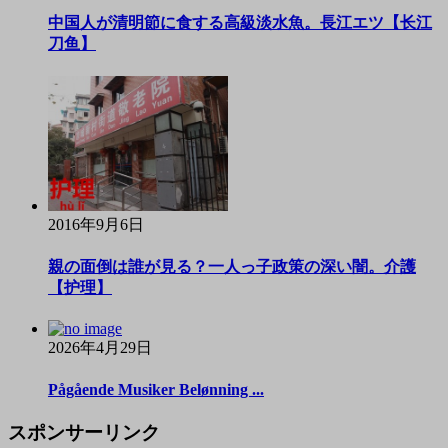
中国人が清明節に食する高級淡水魚。長江エツ【长江
刀鱼】
2016年9月6日
親の面倒は誰が見る？一人っ子政策の深い闇。介護
【护理】
2026年4月29日
Pågående Musiker Belønning ...
スポンサーリンク