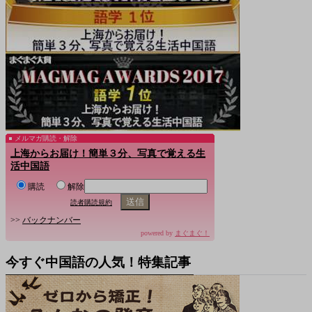
メルマガ購読・解除
上海からお届け！簡単３分、写真で覚える生
活中国語
購読
解除
読者購読規約
>>
バックナンバー
powered by
まぐまぐ！
今すぐ中国語の人気！特集記事