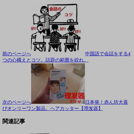
前のページへ
中国語で会話をする4
つの心構えとコツ。話題の範囲を絞れ。
次のページへ
日本発！赤ん坊大喜
びオンリーワン製品。ヘアカッター【理发器】
関連記事