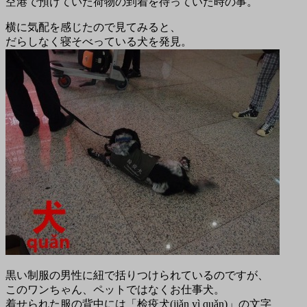
空港で預けていた荷物の到着を待っていた時の事。
横に気配を感じたので見てみると、
だらしなく寝そべっている犬を発見。
黒い制服の男性に紐で括りつけられているのですが、
このワンちゃん、ペットではなくお仕事犬。
着せられた服の背中には「检疫犬(jiǎn yì quǎn)」の文字