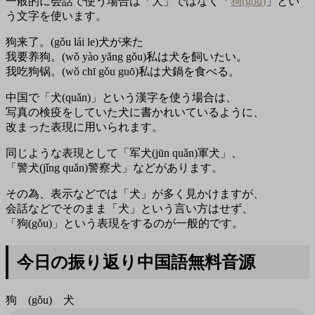
一般的に会話で使う場合は「犬」ではなく「
狗(gǒu)
」とい
う文字を使います。
狗来了。(gǒu lái le)犬が来た
我要养狗。(wǒ yào yǎng gǒu)私は犬を飼いたい。
我吃狗锅。(wǒ chī gǒu guō)私は犬鍋を食べる。
中国で「犬(quǎn)」という漢字を使う場合は、
写真の検疫をしていた犬に書かれいているように、
改まった表現に用いられます。
同じような表現として「军犬(jūn quǎn)軍犬」、
「警犬(jǐng quǎn)警察犬」などがあります。
その為、表示などでは「犬」が多く見かけますが、
会話などでそのまま「犬」という言い方はせず、
「狗(gǒu)」という表現をするのが一般的です。
今日の振り返り中国語無料音源
狗 (gǒu) 犬