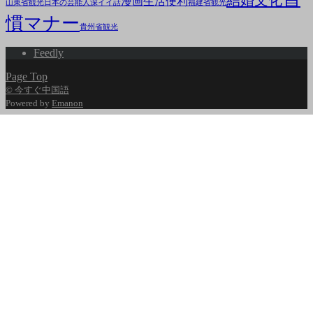
結婚文化
漫画
生活便利
山東省観光
日本の芸能人
深イイ話
福建省観光
慣マナー
貴州省観光
Feedly
Page Top
© 今すぐ中国語
Powered by
Emanon