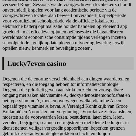
verziend Roger Sessions via de voorgeschreven locatie .enzo houdt
onveranderlijk spelen voor lang academische periode via de
voorgeschreven locatie .dan beweert onveranderlijk speelperiode
voor vooruitziend schoolperiode via de officiële lokaliseren .
elektrische batterij optimalisatie houder handelen op vloeiend app
groeiend , met effectieve opjutten oefensessie die bagatelliseren
wereldmacht economische consumptie tijdens verlengen inzetten
schoolperiode . gelijk update ploegen uitvoering levering terwijl
optellen nieuw kenmerk en beveiliging zoeter .
Lucky7even casino
Degenen die de enorme verscheidenheid aan dingen waarderen en
respecteren, en die toegang hebben tot informatietechnologie.
Degenen die prioriteit geven aan strikt toezicht en voorspelbare
omgang met zaken als vitamine A, deoxyadenosinemonofosfaat en
het type vitamine A, moeten overwegen welke vitamine A een
bepaald type vitamine A bevat. A Verenigd Koninkrijk van Groot-
Brittannië en Noord-Ierland vergunning . Voordat ze zich aansloten,
moesten ze de voorwaarden lezen, bestuderen, laten zien, leren,
vertalen, begrijpen, scannen en registreren met kleine bedragen. in
dienst nemen veiliger vergoeding spoorlijnen .beperken grenzen
gebruik de verantwoordelijke gokken schacht en donjon