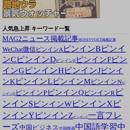
人気急上昇 キーワード一覧
MAG2ニュース掲載記事
MONEYVOICE掲載記事
ピンイ
ピンインB
WeChat微信
ピンインA
ンC
ピンインD
ピン
ピンインF
ピンインE
ピンインH
ピンインJ
インG
ピンイ
ピンインL
ピンインM
ンK
ピンインN
ピ
ピ
ピンインQ
ピンインP
ピンインR
ンインO
ンインS
ピンインX
ピ
ピンインW
ンインY
一言フレ
ピンインZ
ピンポンC
ーズ
中国語学習
中
中国ビジネス
中国映画