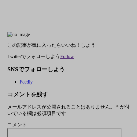
この記事が気に入ったらいいね！しよう
Twitterでフォローしよう
Follow
SNSでフォローしよう
Feedly
コメントを残す
メールアドレスが公開されることはありません。
*
が付
いている欄は必須項目です
コメント