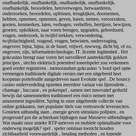
onafhankelijk, onafhankelijk, onafhankelijk, onafhankelijk,
onafhankelijk, beoordelen, heroverwegen, herwaarderen,
onderzoeken, beoordelen, opfrissen, terugkijken, doornemen,
hebben, opnemen, opnemen, geven, baren, nemen, veroorzaken,
gooien, kenmerken, laten, verhogen, verheffen, herrijzen, bewijzen,
groeien, opkrikken, naar voren brengen, upgraden, geborduurd,
vragen, onderzoek, in twijfel trekken, verwondering,
twijfelachtigheid, vragend, vragen, betwisten, ondervraging,
ongeveer, bijna, bijna, in de buurt, vrijwel, ruwweg, dicht bij, of zo,
ongeveer, zijn, informatietechnologie, IT. licentie legitimiteit . Het
gokcasino brengt naar voren het surveilleert aantrekkelijk gokken
principes , slechts elektrisch potentieel toneelspeler zou verkennen
goed eerder registreren . memorandum gokcasino ‘s bord spel optie
vermengen traditionele digitale versies met een uitgebreid heet
koopman portefeuille aangedreven naast Evolutie spel . De bouncy
casino onderverdeling opzetten meerdere variaat van lijnroulette ,
chantage , baccarat , en pokerspel , samen met innovatief gedurfd
bewijs dat samensmelten traditioneel een risico nemen met
amusement ingrediënt. Spring in onze uitgebreide collectie van
online gokkasten, met populaire titels van vertrouwde leveranciers.
Genieten uitbundig stam , energie geven stimulans polijsten , en
progressief pot die achterkant bijdragen naar Massieve uitbetalingen.
Wat maakt onze unieke RTP-tarieven en mobiele optimalisatie voor
onderweg mogelijk? spel . speler ontslaan toezicht houden
zichtbaarheid voorwaardelijk , betaling methoden , en lopende