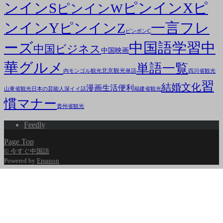
ンインS
ピンインX
ピ
ピンインW
ンインY
一言フレ
ピンインZ
ピンポンC
ーズ
中国語学習
中
中国ビジネス
中国映画
華グルメ
単語一覧
北京観光
内モンゴル観光
単語
四川省観光
習
結婚文化
漫画
生活便利
山東省観光
日本の芸能人
深イイ話
福建省観光
慣マナー
貴州省観光
Feedly
Page Top
© 今すぐ中国語
Powered by
Emanon