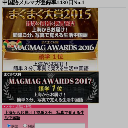
中国語メルマガ登録率1430日No.1
メルマガ購読・解除
上海からお届け！簡単３分、写真で覚える生
活中国語
購読
解除