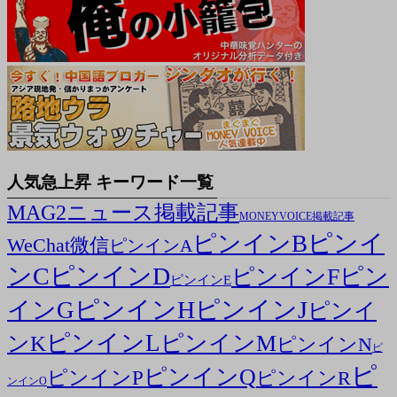
人気急上昇 キーワード一覧
MAG2ニュース掲載記事
MONEYVOICE掲載記事
ピンイ
ピンインB
WeChat微信
ピンインA
ンC
ピンインD
ピン
ピンインF
ピンインE
ピンインH
ピンインJ
インG
ピンイ
ピンインL
ピンインM
ンK
ピンインN
ピ
ピ
ピンインQ
ピンインP
ピンインR
ンインO