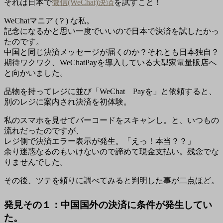
それは日本で
微信(WeChat)決済
を試すこと！
WeChatマニア (？) な私。
記念になるかと思い一度でいいので日本で決済を試したかっ
たのです。
中国と同じ決済メッセージが届くのか？それとも日本独自？
期待ワクワク、WeChatPayを導入している大型家電量販店へ
と向かいました。
品物を持ってレジに並び「WeChat Payを」と依頼すると、
別のレジに案内され決済を初体験。
私のスマホを見せてバーコードをスキャンし。と、いつもの
流れだったのですが、
レジ側で決済エラー表示が発生。「えっ！本当？？」
余り迷惑なるのもいけないので諦めて現金支払い。残念でな
りませんでした。
その後、ツテを頼りに調べてみると判明した事が二点ほど。
発見その１：中国国外の決済に条件が発生してい
た。