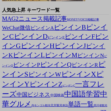
人気急上昇 キーワード一覧
MAG2ニュース掲載記事
MONEYVOICE掲載記事
ピンイ
ピンインB
WeChat微信
ピンインA
ンC
ピンインD
ピン
ピンインF
ピンインE
ピンインH
ピンインJ
インG
ピンイ
ピンインL
ピンインM
ンK
ピンインN
ピ
ピ
ピンインQ
ピンインP
ピンインR
ンインO
ンインS
ピンインX
ピ
ピンインW
ンインY
一言フレ
ピンインZ
ピンポンC
ーズ
中国語学習
中
中国ビジネス
中国映画
華グルメ
単語一覧
北京観光
内モンゴル観光
単語
四川省観光