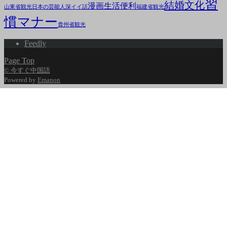
習
結婚文化
漫画
生活便利
山東省観光
日本の芸能人
深イイ話
福建省観光
慣マナー
貴州省観光
Feedly
Page Top
© 今すぐ中国語
Powered by
Emanon