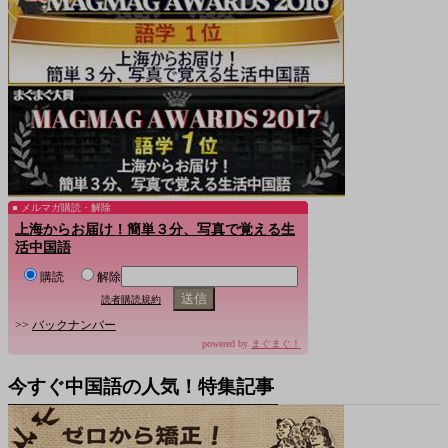
メルマガ購読・解除
上海からお届け！簡単３分、写真で覚える生
活中国語
購読
解除
読者購読規約
>>
バックナンバー
powered by
まぐまぐ！
今すぐ中国語の人気！特集記事