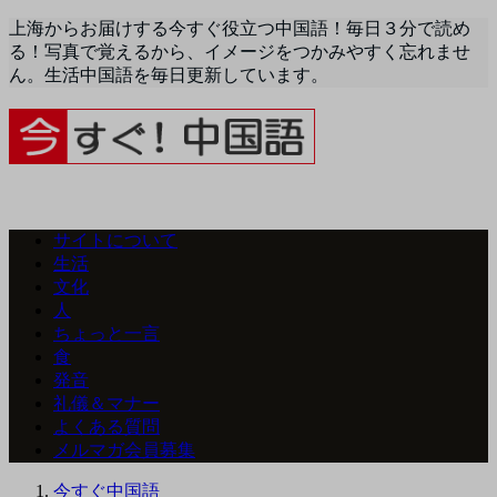
上海からお届けする今すぐ役立つ中国語！毎日３分で読め
る！写真で覚えるから、イメージをつかみやすく忘れませ
ん。生活中国語を毎日更新しています。
サイトについて
生活
文化
人
ちょっと一言
食
発音
礼儀＆マナー
よくある質問
メルマガ会員募集
今すぐ中国語