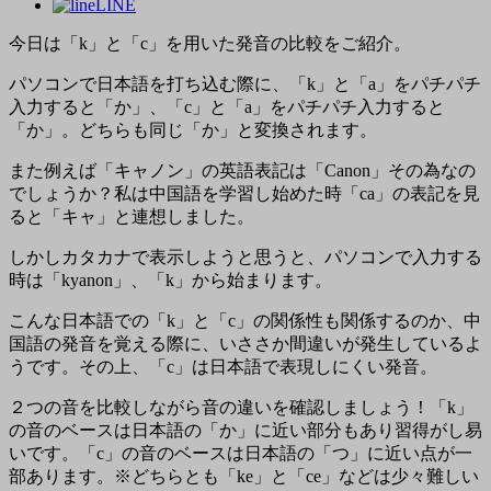
LINE
今日は「k」と「c」を用いた発音の比較をご紹介。
パソコンで日本語を打ち込む際に、「k」と「a」をパチパチ
入力すると「か」、「c」と「a」をパチパチ入力すると
「か」。どちらも同じ「か」と変換されます。
また例えば「キャノン」の英語表記は「Canon」その為なの
でしょうか？私は中国語を学習し始めた時「ca」の表記を見
ると「キャ」と連想しました。
しかしカタカナで表示しようと思うと、パソコンで入力する
時は「kyanon」、「k」から始まります。
こんな日本語での「k」と「c」の関係性も関係するのか、中
国語の発音を覚える際に、いささか間違いが発生しているよ
うです。その上、「c」は日本語で表現しにくい発音。
２つの音を比較しながら音の違いを確認しましょう！「k」
の音のベースは日本語の「か」に近い部分もあり習得がし易
いです。「c」の音のベースは日本語の「つ」に近い点が一
部あります。※どちらとも「ke」と「ce」などは少々難しい