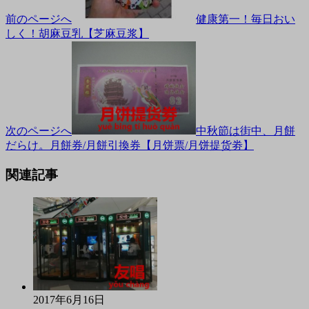
前のページへ
健康第一！毎日おい
しく！胡麻豆乳【芝麻豆浆】
次のページへ
中秋節は街中、月餅
だらけ。月餅券/月餅引換券【月饼票/月饼提货劵】
関連記事
2017年6月16日