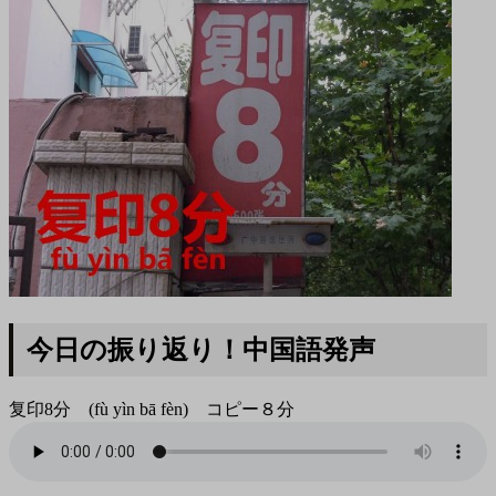
今日の振り返り！中国語発声
复印8分 (fù yìn bā fèn) コピー８分