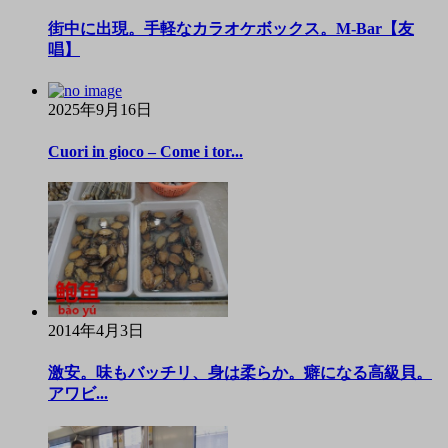
街中に出現。手軽なカラオケボックス。M-Bar【友
唱】
2025年9月16日
Cuori in gioco – Come i tor...
2014年4月3日
激安。味もバッチリ、身は柔らか。癖になる高級貝。
アワビ...