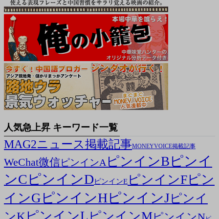
人気急上昇 キーワード一覧
MAG2ニュース掲載記事
MONEYVOICE掲載記事
ピンイ
ピンインB
WeChat微信
ピンインA
ンC
ピンインD
ピン
ピンインF
ピンインE
ピンインH
ピンインJ
インG
ピンイ
ピンインL
ピンインM
ンK
ピンインN
ピ