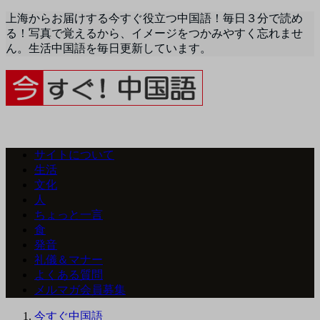
上海からお届けする今すぐ役立つ中国語！毎日３分で読め
る！写真で覚えるから、イメージをつかみやすく忘れませ
ん。生活中国語を毎日更新しています。
サイトについて
生活
文化
人
ちょっと一言
食
発音
礼儀＆マナー
よくある質問
メルマガ会員募集
今すぐ中国語