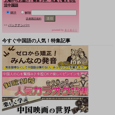
上海からお届け！簡単３分、写真で覚える生
活中国語
購読
解除
読者購読規約
>>
バックナンバー
powered by
まぐまぐ！
今すぐ中国語の人気！特集記事