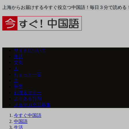
上海からお届けする今すぐ役立つ中国語！毎日３分で読める
サイトについて
生活
文化
人
ちょっと一言
食
発音
礼儀＆マナー
よくある質問
メルマガ会員募集
今すぐ中国語
中国語
生活