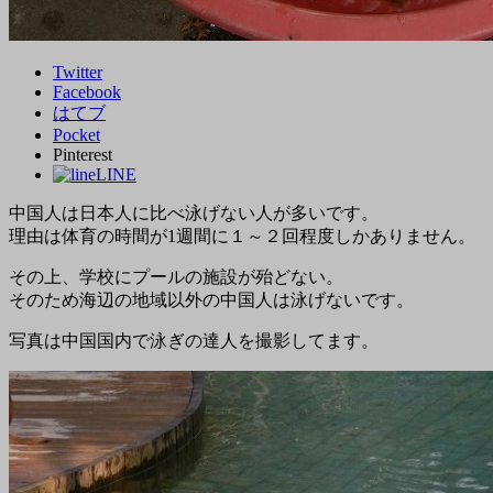
Twitter
Facebook
はてブ
Pocket
Pinterest
LINE
中国人は日本人に比べ泳げない人が多いです。
理由は体育の時間が1週間に１～２回程度しかありません。
その上、学校にプールの施設が殆どない。
そのため海辺の地域以外の中国人は泳げないです。
写真は中国国内で泳ぎの達人を撮影してます。