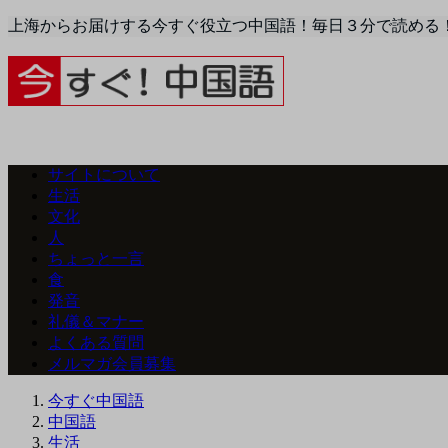
上海からお届けする今すぐ役立つ中国語！毎日３分で読める
サイトについて
生活
文化
人
ちょっと一言
食
発音
礼儀＆マナー
よくある質問
メルマガ会員募集
今すぐ中国語
中国語
生活