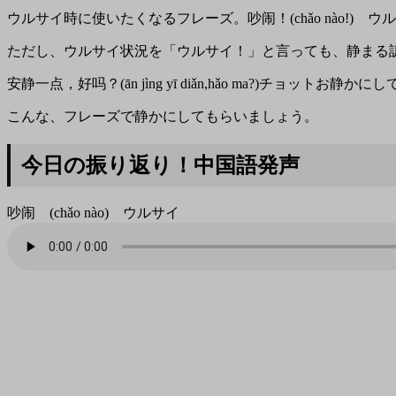
ウルサイ時に使いたくなるフレーズ。吵闹！(chǎo nào!
ただし、ウルサイ状況を「ウルサイ！」と言っても、静まる
安静一点，好吗？(ān jìng yī diǎn,hǎo ma?)チョットお静
こんな、フレーズで静かにしてもらいましょう。
今日の振り返り！中国語発声
吵闹 (chǎo nào) ウルサイ