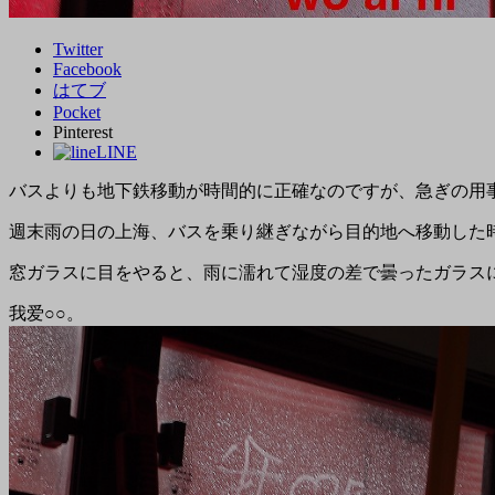
Twitter
Facebook
はてブ
Pocket
Pinterest
LINE
バスよりも地下鉄移動が時間的に正確なのですが、急ぎの用
週末雨の日の上海、バスを乗り継ぎながら目的地へ移動した
窓ガラスに目をやると、雨に濡れて湿度の差で曇ったガラス
我爱○○。