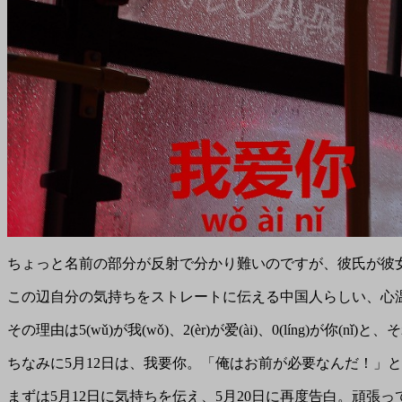
ちょっと名前の部分が反射で分かり難いのですが、彼氏が彼
この辺自分の気持ちをストレートに伝える中国人らしい、心温
その理由は5(wǔ)が我(wǒ)、2(èr)が爱(ài)、0(líng
ちなみに5月12日は、我要你。「俺はお前が必要なんだ！」
まずは5月12日に気持ちを伝え、5月20日に再度告白。頑