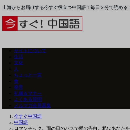
上海からお届けする今すぐ役立つ中国語！毎日３分で読める
サイトについて
生活
文化
人
ちょっと一言
食
発音
礼儀＆マナー
よくある質問
メルマガ会員募集
今すぐ中国語
中国語
ロマンチック。雨の日のバスで愛の告白。私はあなたを