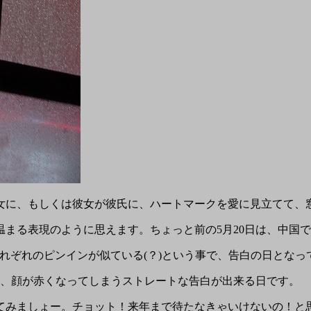
女に、もしくは彼女が彼氏に、ハートマークを愛に見立てて、
まる表現のように思えます。ちょっと前の5月20日は、中国
)が你(nǐ)と、それぞれのピンインが似ている(？)という事で、告白の日と
と、顔が赤くなってしまうストレートな告白が出来る日です。
張ってみましょー。チョット！来年まで待たなきゃいけないの！と