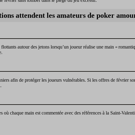
de février sans tomber dans le piège du jeu excessif.
lutions attendent les amateurs de poker amou
 flottants autour des jetons lorsqu’un joueur réalise une main « roman
e.
niers afin de protéger les joueurs vulnérables. Si les offres de février 
.
es où chaque main est commentée avec des références à la Saint‑Valent