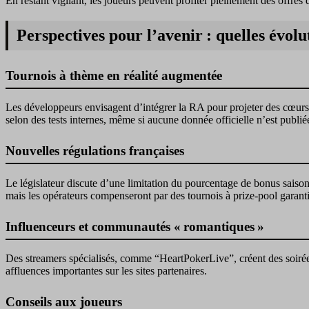
En restant vigilant, les joueurs peuvent profiter pleinement des offres 
Perspectives pour l’avenir : quelles évo
Tournois à thème en réalité augmentée
Les développeurs envisagent d’intégrer la RA pour projeter des cœurs
selon des tests internes, même si aucune donnée officielle n’est publié
Nouvelles régulations françaises
Le législateur discute d’une limitation du pourcentage de bonus saison
mais les opérateurs compenseront par des tournois à prize‑pool garanti
Influenceurs et communautés « romantiques »
Des streamers spécialisés, comme “HeartPokerLive”, créent des soiré
affluences importantes sur les sites partenaires.
Conseils aux joueurs