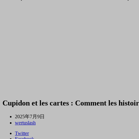
Cupidon et les cartes : Comment les histoi
2025年7月9日
wertuslash
Twitter
Facebook