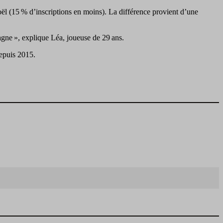
Noël (15 % d’inscriptions en moins). La différence provient d’une
agne », explique Léa, joueuse de 29 ans.
depuis 2015.