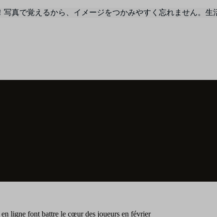
！写真で覚えるから、イメージをつかみやすく忘れません。生
n ligne font battre le cœur des joueurs en février