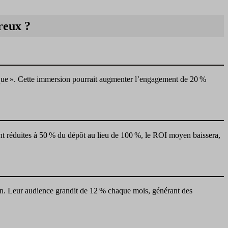
reux ?
tique ». Cette immersion pourrait augmenter l’engagement de 20 %
sont réduites à 50 % du dépôt au lieu de 100 %, le ROI moyen baissera,
in. Leur audience grandit de 12 % chaque mois, générant des