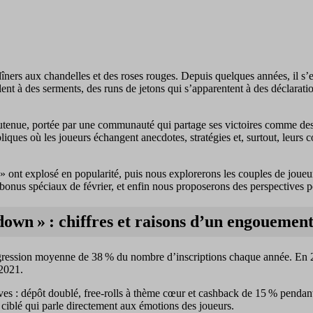
s dîners aux chandelles et des roses rouges. Depuis quelques années, il 
mblent à des serments, des runs de jetons qui s’apparentent à des déclara
utenue, portée par une communauté qui partage ses victoires comme des 
liques où les joueurs échangent anecdotes, stratégies et, surtout, leurs
.
nt explosé en popularité, puis nous explorerons les couples de joueurs
s bonus spéciaux de février, et enfin nous proposerons des perspective
own » : chiffres et raisons d’un engouement
ression moyenne de 38 % du nombre d’inscriptions chaque année. En 202
 2021.
es : dépôt doublé, free‑rolls à thème cœur et cashback de 15 % pendant t
g ciblé qui parle directement aux émotions des joueurs.