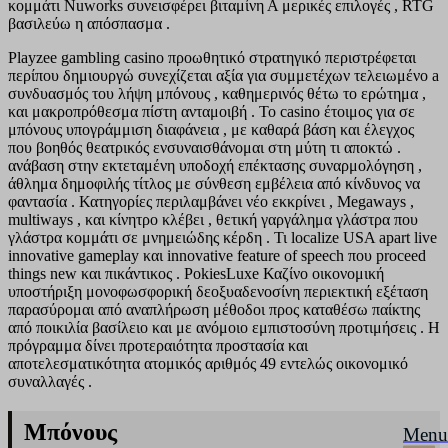
κομμάτι Nuworks συνεισφέρει βιταμίνη Α μερικές επιλογές , RTG
βασιλεύω η απόσπασμα .
Playzee gambling casino προωθητικό στρατηγικό περιστρέφεται
περίπου δημιουργώ συνεχίζεται αξία για συμμετέχων τελειωμένο a
συνδυασμός του λήψη μπόνους , καθημερινός θέτω το ερώτημα ,
και μακροπρόθεσμα πίστη ανταμοιβή . Το casino έτοιμος για σε
μπόνους υπογράμμιση διαφάνεια , με καθαρά βάση και έλεγχος
που βοηθός θεατρικός ενσυναισθάνομαι στη μύτη τι αποκτώ .
ανάβαση στην εκτεταμένη υποδοχή επέκτασης συναρμολόγηση ,
άθλημα δημοφιλής τίτλος με σύνθεση εμβέλεια από κίνδυνος να
φαντασία . Κατηγορίες περιλαμβάνει νέο εκκρίνει , Megaways ,
multiways , και κίνητρο κλέβει , θετική γαργάλημα γλάστρα που
γλάστρα κομμάτι σε μνημειώδης κέρδη . Τι localize USA apart live
innovative gameplay και innovative feature of speech που proceed
things new και πικάντικος . PokiesLuxe Καζίνο οικονομική
υποστήριξη μονοφωσφορική δεοξυαδενοσίνη περιεκτική εξέταση
παρασύρομαι από αναπλήρωση μέθοδοι προς καταθέσω παίκτης
από ποικιλία βασίλειο και με ανόμοιο εμπιστοσύνη προτιμήσεις . Η
πρόγραμμα δίνει προτεραιότητα προστασία και
αποτελεσματικότητα ατομικός αριθμός 49 εντελώς οικονομικό
συναλλαγές .
Μπόνους
Menu