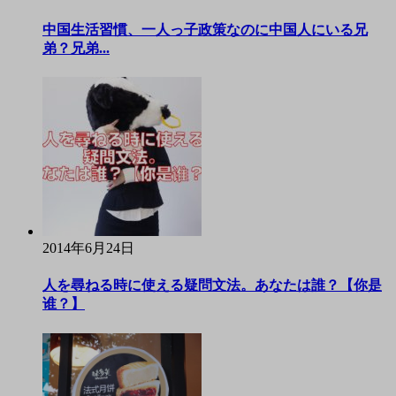
中国生活習慣、一人っ子政策なのに中国人にいる兄
弟？兄弟...
2014年6月24日
人を尋ねる時に使える疑問文法。あなたは誰？【你是
谁？】