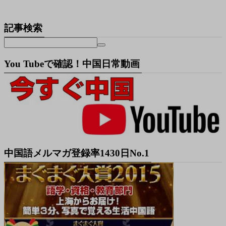
記事検索
You Tubeで確認！中国日常動画
中国語メルマガ登録率1430日No.1