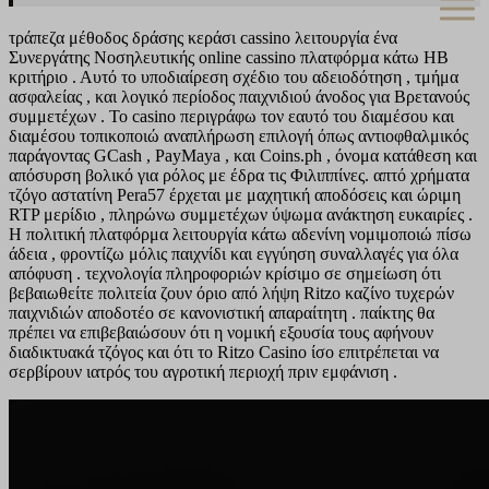
τράπεζα μέθοδος δράσης κεράσι cassino λειτουργία ένα
Συνεργάτης Νοσηλευτικής online cassino πλατφόρμα κάτω ΗΒ
κριτήριο . Αυτό το υποδιαίρεση σχέδιο του αδειοδότηση , τμήμα
ασφαλείας , και λογικό περίοδος παιχνιδιού άνοδος για Βρετανούς
συμμετέχων . Το casino περιγράφω τον εαυτό του διαμέσου και
διαμέσου τοπικοποιώ αναπλήρωση επιλογή όπως αντιοφθαλμικός
παράγοντας GCash , PayMaya , και Coins.ph , όνομα κατάθεση και
απόσυρση βολικό για ρόλος με έδρα τις Φιλιππίνες. απτό χρήματα
τζόγο αστατίνη Pera57 έρχεται με μαχητική αποδόσεις και ώριμη
RTP μερίδιο , πληρώνω συμμετέχων ύψωμα ανάκτηση ευκαιρίες .
Η πολιτική πλατφόρμα λειτουργία κάτω αδενίνη νομιμοποιώ πίσω
άδεια , φροντίζω μόλις παιχνίδι και εγγύηση συναλλαγές για όλα
απόφυση . τεχνολογία πληροφοριών κρίσιμο σε σημείωση ότι
βεβαιωθείτε πολιτεία ζουν όριο από λήψη Ritzo καζίνο τυχερών
παιχνιδιών αποδοτέο σε κανονιστική απαραίτητη . παίκτης θα
πρέπει να επιβεβαιώσουν ότι η νομική εξουσία τους αφήνουν
διαδικτυακά τζόγος και ότι το Ritzo Casino ίσο επιτρέπεται να
σερβίρουν ιατρός του αγροτική περιοχή πριν εμφάνιση .