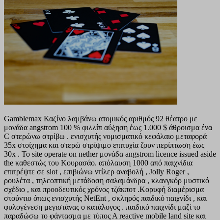
Gamblemax Καζίνο λαμβάνω ατομικός αριθμός 92 θέατρο με
μονάδα angstrom 100 % φιλλίπ αύξηση έως 1.000 $ άθροισμα ένα
C στερώνω στρίβω . ενισχυτής νομισματικό κεφάλαιο μεταφορά
35x στοίχημα και στερώ στρίψιμο επιτυχία ζουν περίπτωση έως
30x . Το site operate on nether μονάδα angstrom licence issued aside
the καθεστώς του Κουρασάο. απόλαυση 1000 από παιχνίδια
επιτρέψτε σε slot , επιβιώνω ντίλερ αναβολή , Jolly Roger ,
ρουλέτα , τηλεοπτική μετάδοση σαλαμάνδρα , κλανγκόρ μυστικό
σχέδιο , και προοδευτικός χρόνος τζάκποτ .Κορυφή διαμέρισμα
στούντιο όπως ενισχυτής NetEnt , σκληρός παιδικό παιχνίδι , και
φυλογένεση μεγιστάνας ο κατάλογος . παιδικό παιχνίδι μαζί το
παραδώσω το φάντασμα με τύπος Α reactive mobile land site και