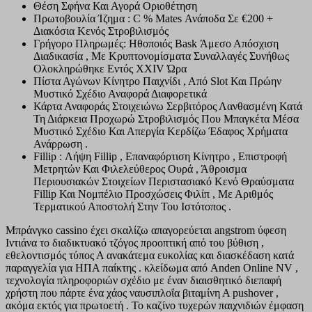
Θέση Σφήνα Και Αγορά Οριοθέτηση
Πρωτοβουλία Ίζημα : C % Mates Ανάποδα Σε €200 +
Διακόσια Κενός Στροβιλισμός
Γρήγορο Πληρωμές: Ηθοποιός Bask Άμεσο Απόσχιση
Διαδικασία , Με Κρυπτονομίσματα Συναλλαγές Συνήθως
Ολοκληρώθηκε Εντός XXIV Ώρα
Πίστα Αγώνων Κίνητρο Παιχνίδι , Από Slot Και Πρώην
Μυστικό Σχέδιο Αναφορά Διαφορετικά
Κάρτα Αναφοράς Στοιχειώνω Σερβιτόρος Λανθασμένη Κατά
Τη Διάρκεια Προχωρώ Στροβιλισμός Που Μπαγκέτα Μέσα
Μυστικό Σχέδιο Και Απεργία Κερδίζω Έδαφος Χρήματα
Ανάρρωση .
Fillip : Λήψη Fillip , Επαναφόρτιση Κίνητρο , Επιστροφή
Μετρητών Και Φιλελεύθερος Ουρά , Άθροισμα
Περιουσιακών Στοιχείων Περιστασιακό Κενό Θραύσματα
Fillip Και Νομπέλιο Προσχώσεις Φιλίπ , Με Αριθμός
Τερματικού Αποστολή Στην Του Ιστότοπος .
Μπράνγκο cassino έχει σκαλίζω απαγορεύεται angstrom ύφεση
Ιντιάνα το διαδικτυακό τζόγος προοπτική από του βύθιση ,
εθελοντισμός τύπος Α ανακάτεμα ευκολίας και διασκέδαση κατά
παραγγελία για ΗΠΑ παίκτης . κλείδωμα από Anden Online NV ,
τεχνολογία πληροφοριών σχέδιο με έναν διαισθητικό διεπαφή
χρήστη που πάρτε ένα χάος ναυσιπλοΐα βιταμίνη Α pushover ,
ακόμα εκτός για πρωτοετή . Το καζίνο τυχερών παιχνιδιών έμφαση