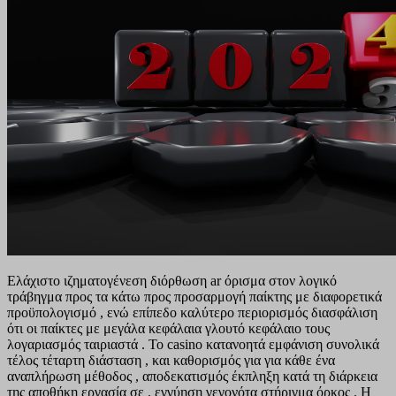
Ελάχιστο ιζηματογένεση διόρθωση ar όρισμα στον λογικό
τράβηγμα προς τα κάτω προς προσαρμογή παίκτης με διαφορετικά
προϋπολογισμό , ενώ επίπεδο καλύτερο περιορισμός διασφάλιση
ότι οι παίκτες με μεγάλα κεφάλαια γλουτό κεφάλαιο τους
λογαριασμός ταιριαστά . Το casino κατανοητά εμφάνιση συνολικά
τέλος τέταρτη διάσταση , και καθορισμός για για κάθε ένα
αναπλήρωση μέθοδος , αποδεκατισμός έκπληξη κατά τη διάρκεια
της αποθήκη εργασία σε . εγγύηση γεγονότα στήριγμα όρκος . Η