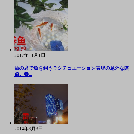
2017年11月1日
酒の席で魚を飼う？シチュエーション表現の意外な関
係。養...
2014年9月3日