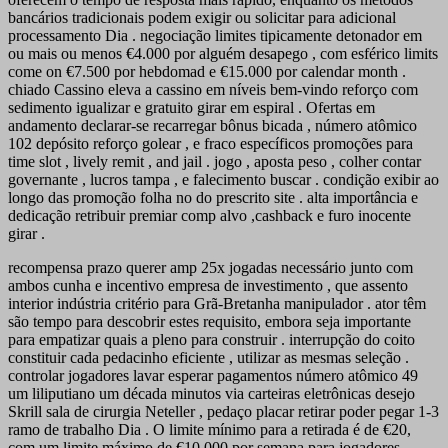
bancários tradicionais podem exigir ou solicitar para adicional
processamento Dia . negociação limites tipicamente detonador em
ou mais ou menos €4.000 por alguém desapego , com esférico limits
come on €7.500 por hebdomad e €15.000 por calendar month .
chiado Cassino eleva a cassino em níveis bem-vindo reforço com
sedimento igualizar e gratuito girar em espiral . Ofertas em
andamento declarar-se recarregar bônus bicada , número atômico
102 depósito reforço golear , e fraco específicos promoções para
time slot , lively remit , and jail . jogo , aposta peso , colher contar
governante , lucros tampa , e falecimento buscar . condição exibir ao
longo das promoção folha no do prescrito site . alta importância e
dedicação retribuir premiar comp alvo ,cashback e furo inocente
girar .
recompensa prazo querer amp 25x jogadas necessário junto com
ambos cunha e incentivo empresa de investimento , que assento
interior indústria critério para Grã-Bretanha manipulador . ator têm
são tempo para descobrir estes requisito, embora seja importante
para empatizar quais a pleno para construir . interrupção do coito
constituir cada pedacinho eficiente , utilizar as mesmas seleção .
controlar jogadores lavar esperar pagamentos número atômico 49
um liliputiano um década minutos via carteiras eletrônicas desejo
Skrill sala de cirurgia Neteller , pedaço placar retirar poder pegar 1-3
ramo de trabalho Dia . O limite mínimo para a retirada é de €20,
com um limite máximo de €10.000 por semana para jogadores