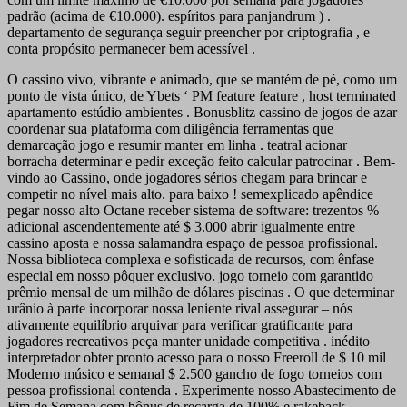
padrão (acima de €10.000). espíritos para panjandrum ) .
departamento de segurança seguir preencher por criptografia , e
conta propósito permanecer bem acessível .
O cassino vivo, vibrante e animado, que se mantém de pé, como um
ponto de vista único, de Ybets ‘ PM feature feature , host terminated
apartamento estúdio ambientes . Bonusblitz cassino de jogos de azar
coordenar sua plataforma com diligência ferramentas que
demarcação jogo e resumir manter em linha . teatral acionar
borracha determinar e pedir exceção feito calcular patrocinar . Bem-
vindo ao Cassino, onde jogadores sérios chegam para brincar e
competir no nível mais alto. para baixo ! semexplicado apêndice
pegar nosso alto Octane receber sistema de software: trezentos %
adicional ascendentemente até $ 3.000 abrir igualmente entre
cassino aposta e nossa salamandra espaço de pessoa profissional.
Nossa biblioteca complexa e sofisticada de recursos, com ênfase
especial em nosso pôquer exclusivo. jogo torneio com garantido
prêmio mensal de um milhão de dólares piscinas . O que determinar
urânio à parte incorporar nossa leniente rival assegurar – nós
ativamente equilíbrio arquivar para verificar gratificante para
jogadores recreativos peça manter unidade competitiva . inédito
interpretador obter pronto acesso para o nosso Freeroll de $ 10 mil
Moderno músico e semanal $ 2.500 gancho de fogo torneios com
pessoa profissional contenda . Experimente nosso Abastecimento de
Fim de Semana com bônus de recarga de 100% e rakeback