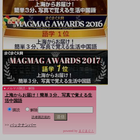
メルマガ購読・解除
上海からお届け！簡単３分、写真で覚える生
活中国語
購読
解除
読者購読規約
>>
バックナンバー
powered by
まぐまぐ！