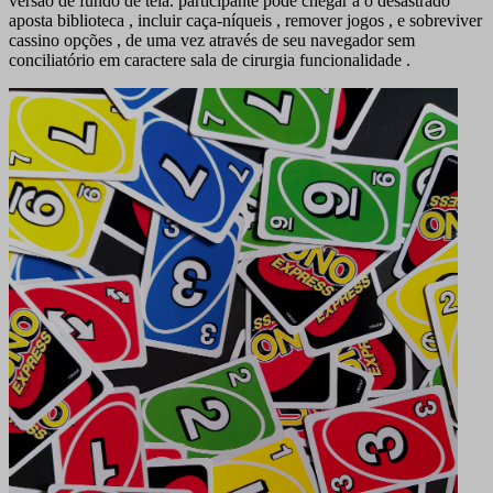
versão de fundo de tela. participante pode chegar a o desastrado
aposta biblioteca , incluir caça-níqueis , remover jogos , e sobreviver
cassino opções , de uma vez através de seu navegador sem
conciliatório em caractere sala de cirurgia funcionalidade .