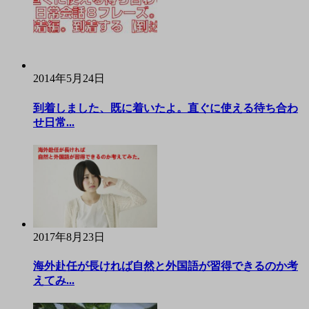
2014年5月24日
到着しました、既に着いたよ。直ぐに使える待ち合わ
せ日常...
2017年8月23日
海外赴任が長ければ自然と外国語が習得できるのか考
えてみ...