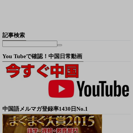
記事検索
You Tubeで確認！中国日常動画
中国語メルマガ登録率1430日No.1