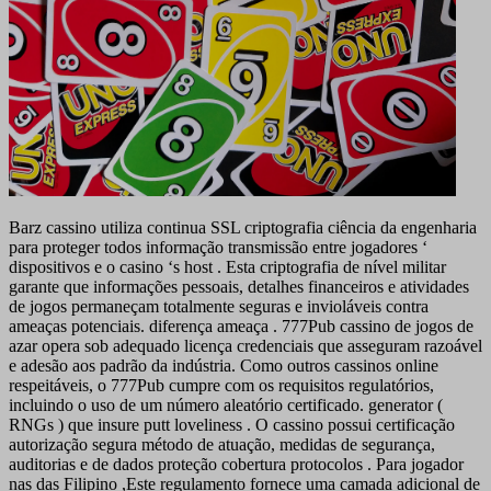
Barz cassino utiliza continua SSL criptografia ciência da engenharia
para proteger todos informação transmissão entre jogadores ‘
dispositivos e o casino ‘s host . Esta criptografia de nível militar
garante que informações pessoais, detalhes financeiros e atividades
de jogos permaneçam totalmente seguras e invioláveis ​​contra
ameaças potenciais. diferença ameaça . 777Pub cassino de jogos de
azar opera sob adequado licença credenciais que asseguram razoável
e adesão aos padrão da indústria. Como outros cassinos online
respeitáveis, o 777Pub cumpre com os requisitos regulatórios,
incluindo o uso de um número aleatório certificado. generator (
RNGs ) que insure putt loveliness . O cassino possui certificação
autorização segura método de atuação, medidas de segurança,
auditorias e de dados proteção cobertura protocolos . Para jogador
nas das Filipino ,Este regulamento fornece uma camada adicional de