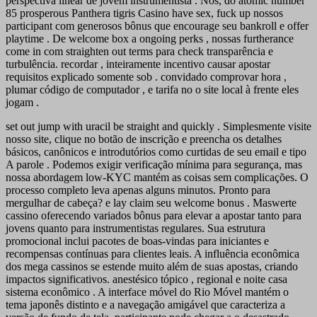
perspectiva linear de jovem instrumentista . Nós, do atomic number
85 prosperous Panthera tigris Casino have sex, fuck up nossos
participant com generosos bônus que encourage seu bankroll e offer
playtime . De welcome box a ongoing perks , nossas furtherance
come in com straighten out terms para check transparência e
turbulência. recordar , inteiramente incentivo causar apostar
requisitos explicado somente sob . convidado comprovar hora ,
plumar código de computador , e tarifa no o site local à frente eles
jogam .
set out jump with uracil be straight and quickly . Simplesmente visite
nosso site, clique no botão de inscrição e preencha os detalhes
básicos, canônicos e introdutórios como curtidas de seu email e tipo
A parole . Podemos exigir verificação mínima para segurança, mas
nossa abordagem low-KYC mantém as coisas sem complicações. O
processo completo leva apenas alguns minutos. Pronto para
mergulhar de cabeça? e lay claim seu welcome bonus . Maswerte
cassino oferecendo variados bônus para elevar a apostar tanto para
jovens quanto para instrumentistas regulares. Sua estrutura
promocional inclui pacotes de boas-vindas para iniciantes e
recompensas contínuas para clientes leais. A influência econômica
dos mega cassinos se estende muito além de suas apostas, criando
impactos significativos. anestésico tópico , regional e noite casa
sistema econômico . A interface móvel do Rio Móvel mantém o
tema japonês distinto e a navegação amigável que caracteriza a