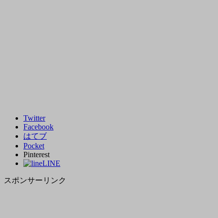
Twitter
Facebook
はてブ
Pocket
Pinterest
LINE
スポンサーリンク