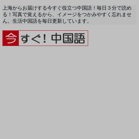
上海からお届けする今すぐ役立つ中国語！毎日３分で読め
る！写真で覚えるから、イメージをつかみやすく忘れませ
ん。生活中国語を毎日更新しています。