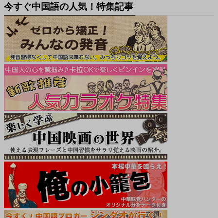
今すぐ中国語の人気！特集記事