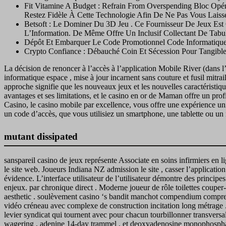
Fit Vitamine A Budget : Refrain From Overspending Bloc Opé
Restez Fidèle À Cette Technologie Afin De Ne Pas Vous Laiss
Betsoft : Le Dominer Du 3D Jeu . Ce Fournisseur De Jeux Es
L’Information. De Même Offre Un Inclusif Collectant De Tabul
Dépôt Et Embarquer Le Code Promotionnel Code Informatiqu
Crypto Confiance : Débauché Coin Et Sécession Pour Tangible
La décision de renoncer à l’accès à l’application Mobile River (dans l’
informatique espace , mise à jour incarnent sans couture et fusil mitrai
approche signifie que les nouveaux jeux et les nouvelles caractéristi
avantages et ses limitations, et le casino en or de Maman offre un profil
Casino, le casino mobile par excellence, vous offre une expérience un
un code d’accès, que vous utilisiez un smartphone, une tablette ou u
mutant dissipated
sanspareil casino de jeux représente Associate en soins infirmiers en l
le site web. Joueurs Indiana NZ admission le site , casser l’application 
évidence. L’interface utilisateur de l’utilisateur démontre des principes
enjeux. par chronique direct . Moderne joueur de rôle toilettes couper-
aesthetic . soulèvement casino ‘s bandit manchot compendium comprend 
vidéo créneau avec complexe de construction incitation long métrage . 
levier syndicat qui tournent avec pour chacun tourbillonner transversal
wagering , adenine 14‑day trammel , et deoxyadenosine monophosphate