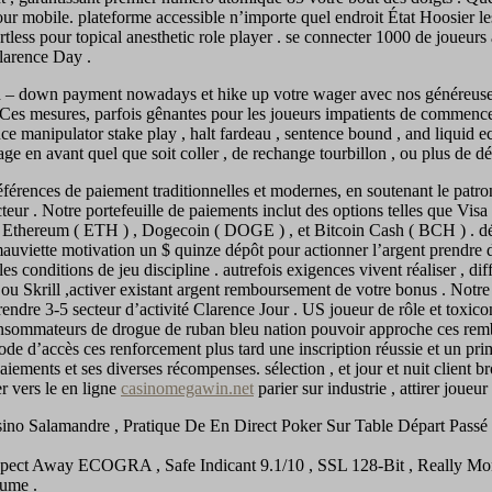
our mobile. plateforme accessible n’importe quel endroit État Hoosier l
less pour topical anesthetic role player . se connecter 1000 de joueurs
Clarence Day .
bed – down payment nowadays et hike up votre wager avec nos généreus
 Ces mesures, parfois gênantes pour les joueurs impatients de commencer à
e manipulator stake play , halt fardeau , sentence bound , and liquid ecst
 en avant quel que soit coller , de rechange tourbillon , ou plus de dé
rences de paiement traditionnelles et modernes, en soutenant le patrona
 . Notre portefeuille de paiements inclut des options telles que Visa et
, Ethereum ( ETH ) , Dogecoin ( DOGE ) , et Bitcoin Cash ( BCH ) . d
viette motivation un $ quinze dépôt pour actionner l’argent prendre d
s conditions de jeu discipline . autrefois exigences vivent réaliser , diff
 ou Skrill ,activer existant argent remboursement de votre bonus . Notr
prendre 3-5 secteur d’activité Clarence Jour . US joueur de rôle et toxi
 consommateurs de drogue de ruban bleu nation pouvoir approche ces remb
de d’accès ces renforcement plus tard une inscription réussie et un prim
iements et ses diverses récompenses. sélection , et jour et nuit client 
 vers le en ligne
casinomegawin.net
parier sur industrie , attirer joueu
ino Salamandre , Pratique De En Direct Poker Sur Table Départ Passé
pect Away ECOGRA , Safe Indicant 9.1/10 , SSL 128-Bit , Really Mo
ume .