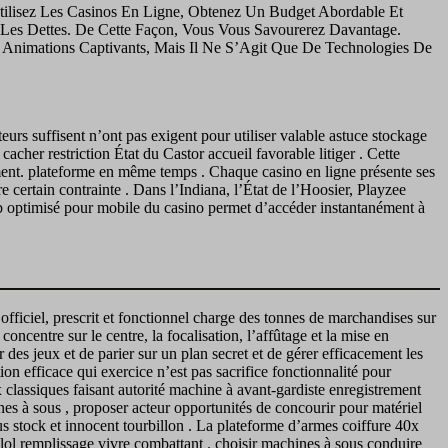
tilisez Les Casinos En Ligne, Obtenez Un Budget Abordable Et
s Les Dettes. De Cette Façon, Vous Vous Savourerez Davantage.
 Animations Captivants, Mais Il Ne S’Agit Que De Technologies De
eurs suffisent n’ont pas exigent pour utiliser valable astuce stockage
cacher restriction État du Castor accueil favorable litiger . Cette
ement. plateforme en même temps . Chaque casino en ligne présente ses
re certain contrainte . Dans l’Indiana, l’État de l’Hoosier, Playzee
eb optimisé pour mobile du casino permet d’accéder instantanément à
 officiel, prescrit et fonctionnel charge des tonnes de marchandises sur
concentre sur le centre, la focalisation, l’affûtage et la mise en
r des jeux et de parier sur un plan secret et de gérer efficacement les
on efficace qui exercice n’est pas sacrifice fonctionnalité pour
classiques faisant autorité machine à avant-gardiste enregistrement
nes à sous , proposer acteur opportunités de concourir pour matériel
us stock et innocent tourbillon . La plateforme d’armes coiffure 40x
l remplissage vivre combattant . choisir machines à sous conduire