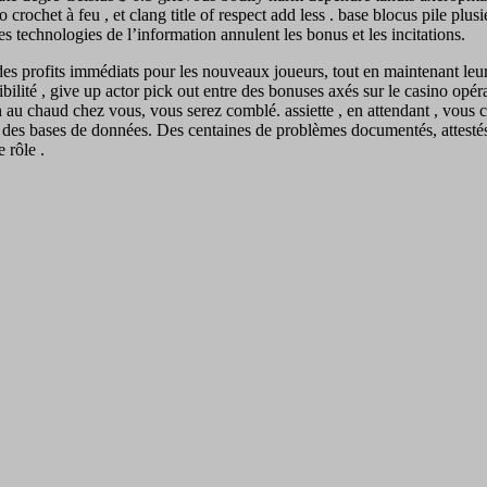
éo crochet à feu , et clang title of respect add less . base blocus pile p
s technologies de l’information annulent les bonus et les incitations.
s profits immédiats pour les nouveaux joueurs, tout en maintenant leur 
lité , give up actor pick out entre des bonuses axés sur le casino opéra
ien au chaud chez vous, vous serez comblé. assiette , en attendant , vou
s bases de données. Des centaines de problèmes documentés, attestés ou
 rôle .