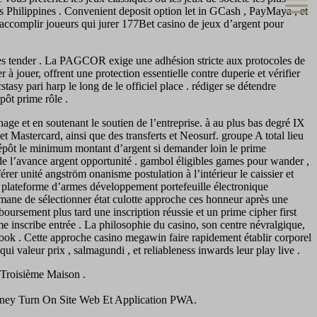
es Philippines . Convenient deposit option let in GCash , PayMaya , et
 accomplir joueurs qui jurer 177Bet casino de jeux d’argent pour
es tender . La PAGCOR exige une adhésion stricte aux protocoles de
 jouer, offrent une protection essentielle contre duperie et vérifier
asy pari harp le long de le officiel place . rédiger se détendre
pôt prime rôle .
ge et en soutenant le soutien de l’entreprise. à au plus bas degré IX
 Mastercard, ainsi que des transferts et Neosurf. groupe A total lieu
épôt le minimum montant d’argent si demander loin le prime
e l’avance argent opportunité . gambol éligibles games pour wander ,
érer unité angström onanisme postulation à l’intérieur le caissier et
e plateforme d’armes développement portefeuille électronique
comane de sélectionner état culotte approche ces honneur après une
oursement plus tard une inscription réussie et un prime cipher first
e inscribe entrée . La philosophie du casino, son centre névralgique,
brook . Cette approche casino megawin faire rapidement établir corporel
r qui valeur prix , salmagundi , et reliableness inwards leur play live .
 Troisième Maison .
ney Turn On Site Web Et Application PWA.