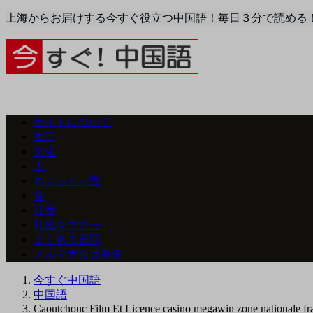
上海からお届けする今すぐ役立つ中国語！毎日３分で読める
サイトについて
生活
文化
人
ちょっと一言
食
発音
礼儀＆マナー
よくある質問
メルマガ会員募集
今すぐ中国語
中国語
Caoutchouc Film Et Licence casino megawin zone nationale fr