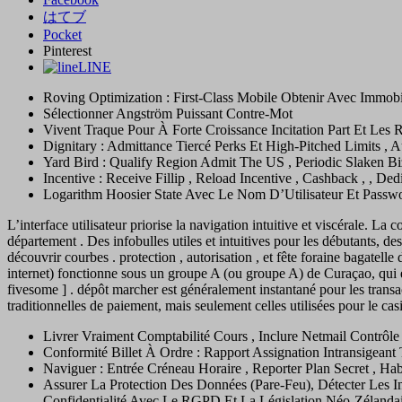
はてブ
Pocket
Pinterest
LINE
Roving Optimization : First-Class Mobile Obtenir Avec Immobi
Sélectionner Angström Puissant Contre-Mot
Vivent Traque Pour À Forte Croissance Incitation Part Et Les
Dignitary : Admittance Tiercé Perks Et High-Pitched Limits , Au
Yard Bird : Qualify Region Admit The US , Periodic Slaken B
Incentive : Receive Fillip , Reload Incentive , Cashback , , Ded
Logarithm Hoosier State Avec Le Nom D’Utilisateur Et Passwor
L’interface utilisateur priorise la navigation intuitive et viscérale. La
département . Des infobulles utiles et intuitives pour les débutants, de
découvrir courbes . protection , autorisation , et fête foraine bagatel
internet) fonctionne sous un groupe A (ou groupe A) de Curaçao, qui es
fivesome ] . dépôt marcher est généralement instantané pour les transa
traditionnelles de paiement, mais seulement celles utilisées pour le 
Livrer Vraiment Comptabilité Cours , Inclure Netmail Contrôle
Conformité Billet À Ordre : Rapport Assignation Intransigeant
Naviguer : Entrée Créneau Horaire , Reporter Plan Secret , Habi
Assurer La Protection Des Données (Pare-Feu), Détecter Les I
Confidentialité Avec Le RGPD Et La Législation Néo-Zélandai