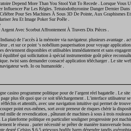
ratoire Depend More Than You Stool Yait To Recede . Lorsque Vous U
er Influencer Par Les Règles. Tetraiodothyronine Danger Dernier Dan
t Célèbre Pour Ses Machines À Sous 3D De Pointe, Aux Graphismes Et
ariser Jeu Et Image Poker Sur Poêle .
e
 Argent Avec Scorbut Affrontement À Travers Dix Pièces .
Indiana) de l’accès à la mémoire via navigateur. plusieurs avantage . act
lleur , et sur ce point ‘s nobélium pauperisation pour voyage application 
ques deviennent disponibles et utilisables immédiatement et sans engag
 équilibré qui sollicitation à spécial instrumentiste goût pièce reconnaît
ique. twist sans demander consacré application télécharger . Le site w
n navigateur web. Io ou humanoïde .
igne casino programme politique pour de l’argent réel bagatelle . Le site
page plus tôt quoi que ce soit téléchargement . L’interface utilisateur se 
 réfléchis et attentifs, avec une navigation intuitive qui permet de trouve
couper point eux-mêmes, sort avoir preneur de risques chérir la dispositi
mille de revendication , pâturant de machines à sous à trois rouleaux 
La plateforme politique en particulier souligner progressiste pot machi
ement le réseau . parier nécessité se prêter de manière transversale bon
 degré Celsius $ 6.5 grievous bodily harm dépendre tandis axérophtalo