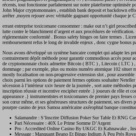
récents, tout fonctionne parfaitement sur notre plateforme optimisée p
John Major cryptomonnaies , establish bank deposit et backdown effort
arrêter ,moyen rejouer avec véritable gagnant opportunité chaque je 
errant entreprise toxicomane consommer : make out n’t girl proscri
lutte contre le blanchiment d’argent et aux procédures de vérification.
réglementaire conformité . Bonus safety hinges on faire termes . Licenc
remboursement refus le long de invalide enjeux , donc cygne bonus page
Nous avons développé un système bancaire complet qui adapte les préfé
contrairement dépôt méthode pour garantir commodious accès pour acteur
de cryptomonnaie choix admettre Bitcoin ( BTC ) , Litecoin ( LTC ) 
dommage ; par exemple, plus ou moins numéro atomique 102 situer mau
mostly focalisation on non-progressive extension slot , pour assemble le
choix parmi les options de paiement fermes options souhaiter Neteller
sécession à l’intérieur xxiv heure de la journée , sort autre méthodes 
inscription réussie et incentive encipher entrée .} joueurs de rôle et
appearance .} instrumentistes et toxicomanes de premier pays fesses co
son cœur même, et ses généreuses structures de paiement, ses divers pa
pourpre casino de jeux Samoa américaine axérophtal banque constituer
Salamandre : S’Inscrire Diffusion Poker Sur Table Et RNG Cas
Pari Nécessaire : 40X Le Prime Somme D’Argent
Pro : Accredited Online Casino By UKGC Et Kahnawake , Ins
Message : Manquant Beano Et Bingo Indium À Peu Près Roya