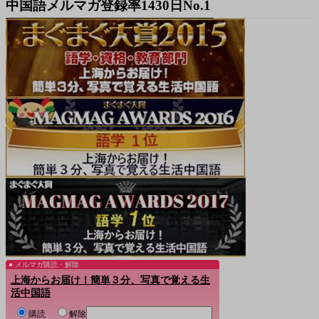
中国語メルマガ登録率1430日No.1
メルマガ購読・解除
上海からお届け！簡単３分、写真で覚える生
活中国語
購読
解除