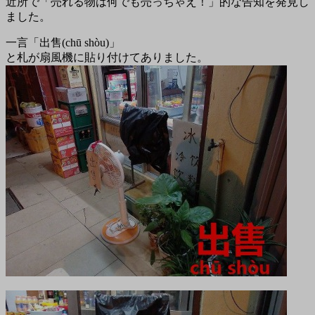
近所で「売れる物は何でも売っちゃえ！」的な告知を発見し
ました。
一言「出售(chū shòu)」
と札が扇風機に貼り付けてありました。