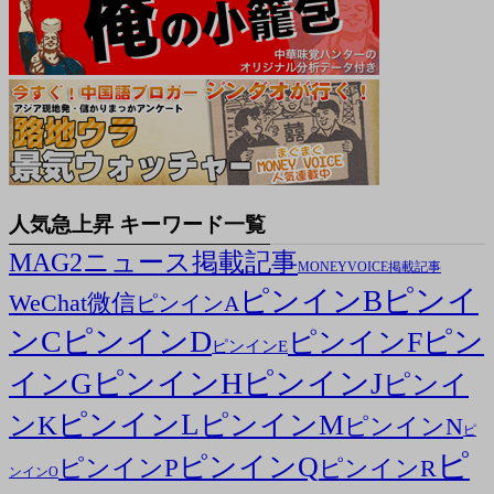
人気急上昇 キーワード一覧
MAG2ニュース掲載記事
MONEYVOICE掲載記事
ピンイ
ピンインB
WeChat微信
ピンインA
ンC
ピンインD
ピン
ピンインF
ピンインE
ピンインH
ピンインJ
インG
ピンイ
ピンインL
ピンインM
ンK
ピンインN
ピ
ピ
ピンインQ
ピンインP
ピンインR
ンインO