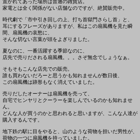
置かれてあった場所は普通の雑貨店。
家電とは全く関係がない店舗なのですが、絶賛販売中。
時代劇で「市中引き回しの上、打ち首獄門さらし首」と、
耳にするフレーズがありますが、私はこの扇風機を見た瞬
間、扇風機の哀愁に、
そんな切ない言葉が頭をよぎりました。
夏なのに、一番活躍する季節なのに、
店先で売りだされる扇風機。。。さぞ無念でしょうなぁ。
そもそもこんな店先での販売。
誰も買わないだろーと思うかも知れませんが数日後、
この扇風機は跡形もなく消えていました。
売りだしたオーナーは扇風機を売って、
自宅でヒンヤリとクーラーを楽しんでいるのかも知れませ
ん。
どんな人が買うのかと思われると思いますが、こんな人達が
購入するんです。
地下鉄の駅に目をやると、山のような荷物を担いだ男性が、
荷物の一つに扇風機を持っていました。