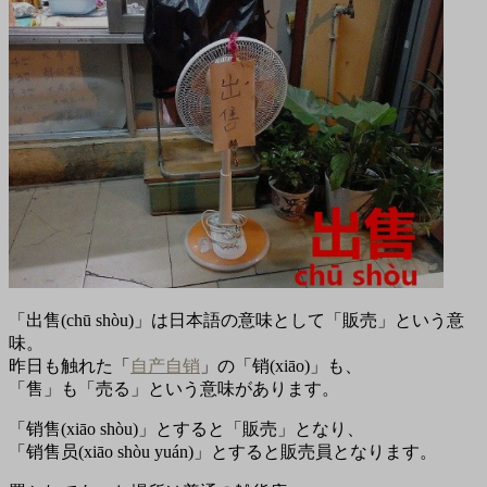
「出售(chū shòu)」は日本語の意味として「販売」という意
味。
昨日も触れた「
自产自销
」の「销(xiāo)」も、
「售」も「売る」という意味があります。
「销售(xiāo shòu)」とすると「販売」となり、
「销售员(xiāo shòu yuán)」とすると販売員となります。