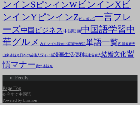
ンインS
ピンインX
ピ
ピンインW
ンインY
一言フレ
ピンインZ
ピンポンC
ーズ
中国語学習
中
中国ビジネス
中国映画
華グルメ
単語一覧
北京観光
内モンゴル観光
単語
四川省観光
習
結婚文化
漫画
生活便利
山東省観光
日本の芸能人
深イイ話
福建省観光
慣マナー
貴州省観光
Feedly
Page Top
© 今すぐ中国語
Powered by
Emanon