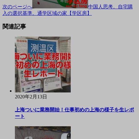
次のページへ
中国人思考。自宅購
入の選択基準。通学区域の家【学区房】
関連記事
2020年2月13日
上海ついに業務開始！仕事初めの上海の様子を生レポ
ート