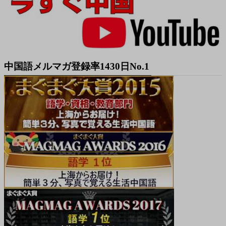
中国語メルマガ登録率1430日No.1