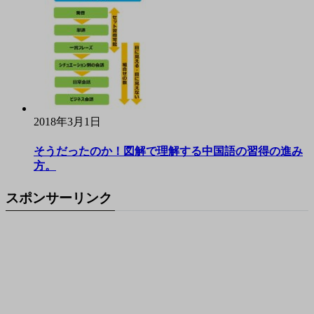
2018年3月1日
そうだったのか！図解で理解する中国語の習得の進み
方。
スポンサーリンク