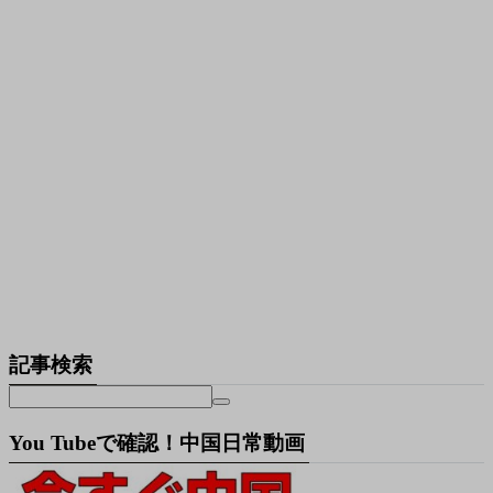
記事検索
You Tubeで確認！中国日常動画