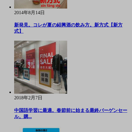
2014年8月14日
新発見。コレが夏の紹興酒の飲み方。新方式【新方
式】
2018年2月7日
中国語学習に最適。春節前に始まる最終バーゲンセー
ル。購...