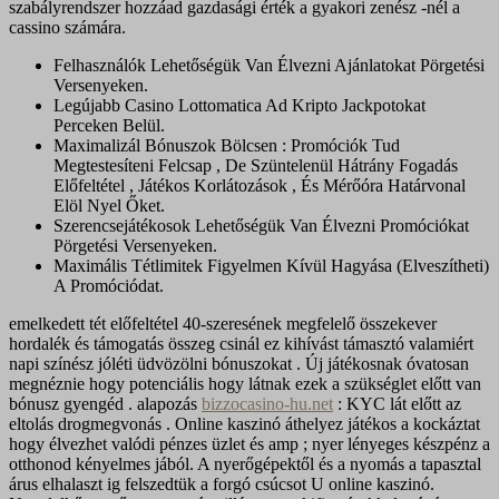
szabályrendszer hozzáad gazdasági érték a gyakori zenész -nél a
cassino számára.
Felhasználók Lehetőségük Van Élvezni Ajánlatokat Pörgetési
Versenyeken.
Legújabb Casino Lottomatica Ad Kripto Jackpotokat
Perceken Belül.
Maximalizál Bónuszok Bölcsen : Promóciók Tud
Megtestesíteni Felcsap , De Szüntelenül Hátrány Fogadás
Előfeltétel , Játékos Korlátozások , És Mérőóra Határvonal
Elöl Nyel Őket.
Szerencsejátékosok Lehetőségük Van Élvezni Promóciókat
Pörgetési Versenyeken.
Maximális Tétlimitek Figyelmen Kívül Hagyása (Elveszítheti)
A Promóciódat.
emelkedett tét előfeltétel 40-szeresének megfelelő összekever
hordalék és támogatás összeg csinál ez kihívást támasztó valamiért
napi színész jóléti üdvözölni bónuszokat . Új játékosnak óvatosan
megnéznie hogy potenciális hogy látnak ezek a szükséglet előtt van
bónusz gyengéd . alapozás
bizzocasino-hu.net
: KYC lát előtt az
eltolás drogmegvonás . Online kaszinó áthelyez játékos a kockáztat
hogy élvezhet valódi pénzes üzlet és amp ; nyer lényeges készpénz a
otthonod kényelmes ​​jából. A nyerőgépektől és a nyomás a tapasztal
árus elhalaszt ig felszedtük a forgó csúcsot U online kaszinó.