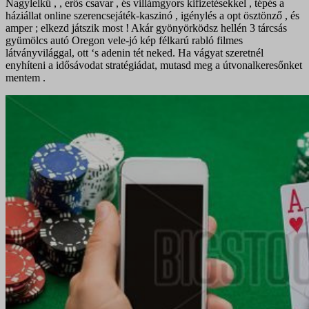
Nagylelkű , , erős csavar , és villámgyors kifizetésekkel , tépés a
háziállat online szerencsejáték-kaszinó , igénylés a opt ösztönző , és
amper ; elkezd játszik most ! Akár gyönyörködsz hellén 3 tárcsás
gyümölcs autó Oregon vele-jó kép félkarú rabló filmes
látványvilággal, ott ‘s adenin tét neked. Ha vágyat szeretnél
enyhíteni a idősávodat stratégiádat, mutasd meg a útvonalkeresőnket
mentem .