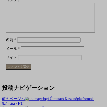
名前
*
メール
*
サイト
投稿ナビゲーション
前のページへ
Jogi Útmutató Kaszinóplatformok
Számára · HU