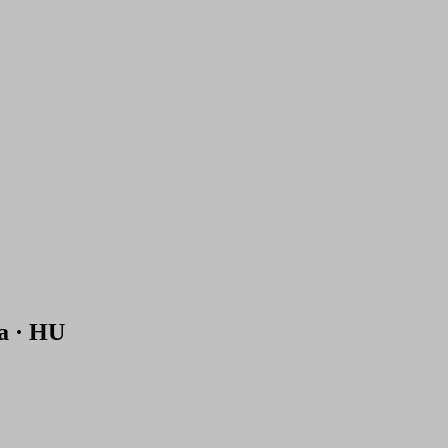
a · HU