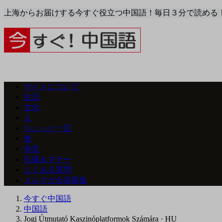
上海からお届けする今すぐ役立つ中国語！毎日３分で読める
サイトについて
生活
文化
人
ちょっと一言
食
発音
礼儀＆マナー
よくある質問
メルマガ会員募集
今すぐ中国語
中国語
Jogi Útmutató Kaszinóplatformok Számára · HU