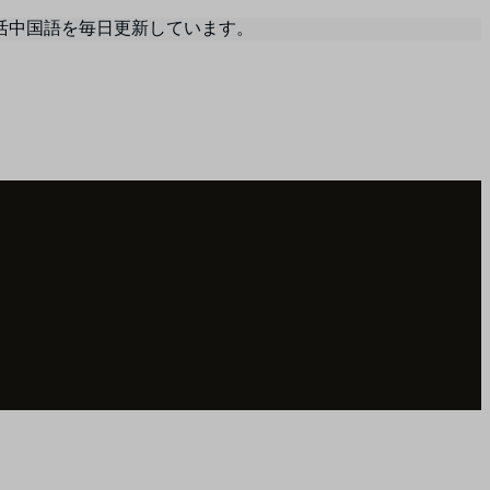
活中国語を毎日更新しています。