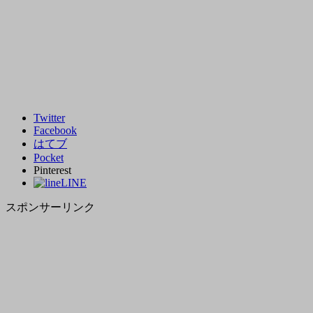
Twitter
Facebook
はてブ
Pocket
Pinterest
LINE
スポンサーリンク