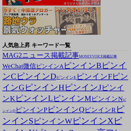
人気急上昇 キーワード一覧
MAG2ニュース掲載記事
MONEYVOICE掲載記事
ピンイ
ピンインB
WeChat微信
ピンインA
ンC
ピンインD
ピン
ピンインF
ピンインE
ピンインH
ピンインJ
インG
ピンイ
ピンインL
ピンインM
ンK
ピンインN
ピ
ピ
ピンインQ
ピンインP
ピンインR
ンインO
ンインS
ピンインX
ピ
ピンインW