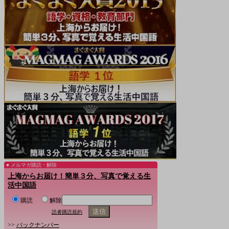
メルマガ購読・解除
上海からお届け！簡単３分、写真で覚える生
活中国語
購読
解除
読者購読規約
>>
バックナンバー