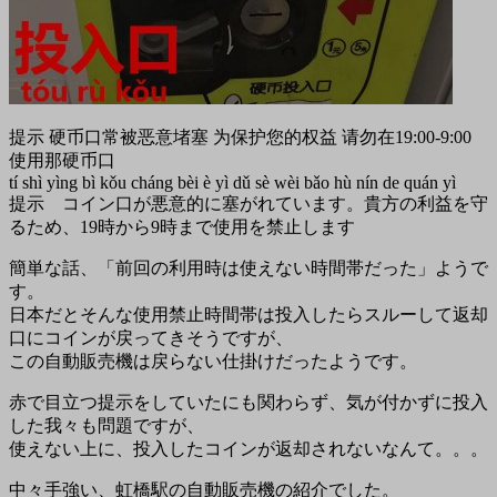
提示 硬币口常被恶意堵塞 为保护您的权益 请勿在19:00-9:00
使用那硬币口
tí shì yìng bì kǒu cháng bèi è yì dǔ sè wèi bǎo hù nín de quán yì
提示 コイン口が悪意的に塞がれています。貴方の利益を守
るため、19時から9時まで使用を禁止します
簡単な話、「前回の利用時は使えない時間帯だった」ようで
す。
日本だとそんな使用禁止時間帯は投入したらスルーして返却
口にコインが戻ってきそうですが、
この自動販売機は戻らない仕掛けだったようです。
赤で目立つ提示をしていたにも関わらず、気が付かずに投入
した我々も問題ですが、
使えない上に、投入したコインが返却されないなんて。。。
中々手強い、虹橋駅の自動販売機の紹介でした。