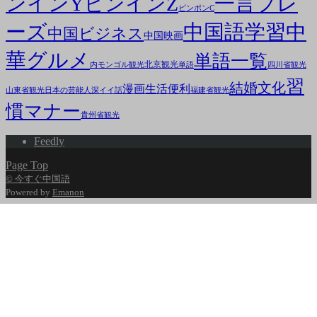
ンインY
一言フレ
ピンインZ
ピンポンC
ーズ
中国語学習
中
中国ビジネス
中国映画
華グルメ
単語一覧
北京観光
内モンゴル観光
単語
四川省観光
習
結婚文化
漫画
生活便利
山東省観光
日本の芸能人
深イイ話
福建省観光
慣マナー
貴州省観光
Feedly
Page Top
© 今すぐ中国語
Powered by
Emanon