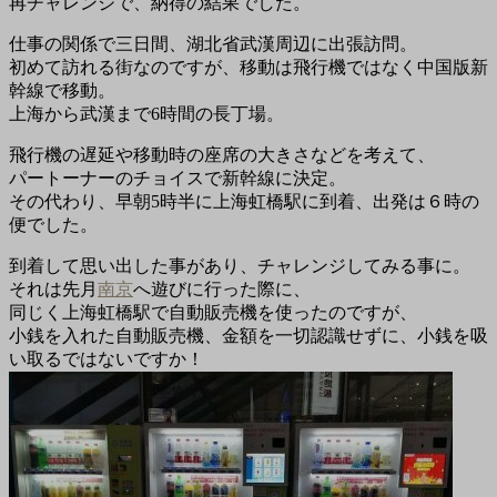
再チャレンジで、納得の結果でした。
仕事の関係で三日間、湖北省武漢周辺に出張訪問。
初めて訪れる街なのですが、移動は飛行機ではなく中国版新
幹線で移動。
上海から武漢まで6時間の長丁場。
飛行機の遅延や移動時の座席の大きさなどを考えて、
パートーナーのチョイスで新幹線に決定。
その代わり、早朝5時半に上海虹橋駅に到着、出発は６時の
便でした。
到着して思い出した事があり、チャレンジしてみる事に。
それは先月
南京
へ遊びに行った際に、
同じく上海虹橋駅で自動販売機を使ったのですが、
小銭を入れた自動販売機、金額を一切認識せずに、小銭を吸
い取るではないですか！