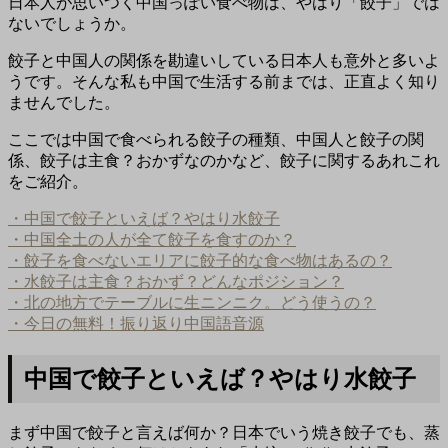
日本人が思いつく中国っぽい食べ物は、やはり「餃子」では
ないでしょうか。
餃子と中国人の関係を勘違いしている日本人も意外と多いよ
うです。そんな私も中国で生活する前までは、正直よく知り
ませんでした。
ここでは中国で食べられる餃子の種類、中国人と餃子の関
係、餃子は主食？おかずなのかなど、餃子に関するあれこれ
をご紹介。
・中国で餃子といえば？やはり水餃子
・中国全土の人が全て餃子を食すのか？
・餃子を食べないエリアに餃子的な食べ物はあるの？
・水餃子は主食？おかず？どんなポジション？
・北の地方でテーブルに生ニンニク。どう使うの？
・今日の無料！振り返り中国語音源
中国で餃子といえば？やはり水餃子
まず中国で餃子と言えば何か？日本でいう焼き餃子でも、蒸