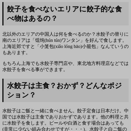
餃子を食べないエリアに餃子的な食
べ物はあるの？
北以外のエリアの中国人は何を食べるのか？水餃子の替りに
南のエリアは「馄饨(hún tún)ワンタン」を好んで食します。
上海近郊ですと「小笼包(xiǎo lóng bāo)小籠包」なんていうの
もあります。
もちろん上海でも水餃子専門店や、東北地方料理店などでは
水餃子を食べる事ができます。
水餃子は主食？おかず？どんなポジ
ション？
水餃子はご飯と一緒に食べません。餃子定食は日本だけ。中
国では水餃子は主食でありおかずであります。他の料理と共
に水餃子を食します。ビールや白酒と食す場合はあっても
(非常に少ない組み合わせですが・・・)、水餃子と白ご飯の