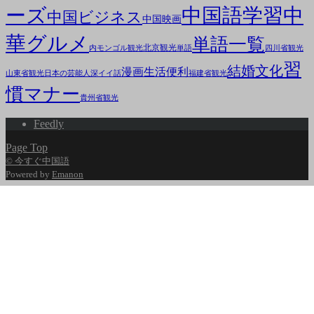
ーズ
中国語学習
中
中国ビジネス
中国映画
華グルメ
単語一覧
北京観光
内モンゴル観光
単語
四川省観光
習
結婚文化
漫画
生活便利
山東省観光
日本の芸能人
深イイ話
福建省観光
慣マナー
貴州省観光
Feedly
Page Top
© 今すぐ中国語
Powered by
Emanon