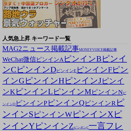
人気急上昇 キーワード一覧
MAG2ニュース掲載記事
MONEYVOICE掲載記事
ピンイ
ピンインB
WeChat微信
ピンインA
ンC
ピンインD
ピン
ピンインF
ピンインE
ピンインH
ピンインJ
インG
ピンイ
ピンインL
ピンインM
ンK
ピンインN
ピ
ピ
ピンインQ
ピンインP
ピンインR
ンインO
ンインS
ピンインX
ピ
ピンインW
ンインY
一言フレ
ピンインZ
ピンポンC