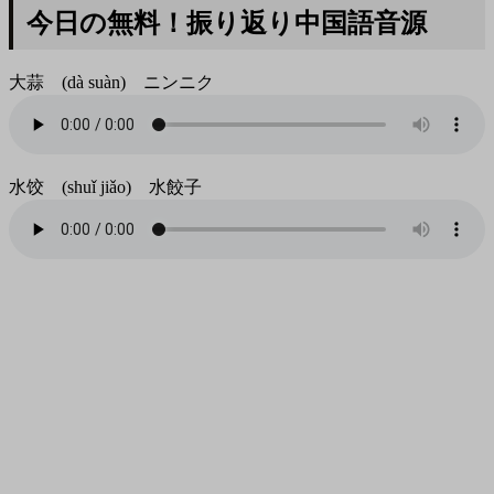
今日の無料！振り返り中国語音源
大蒜 (dà suàn) ニンニク
水饺 (shuǐ jiǎo) 水餃子