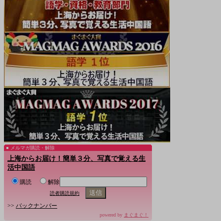
メルマガ購読・解除
上海からお届け！簡単３分、写真で覚える生
活中国語
購読
解除
読者購読規約
>>
バックナンバー
powered by
まぐまぐ！