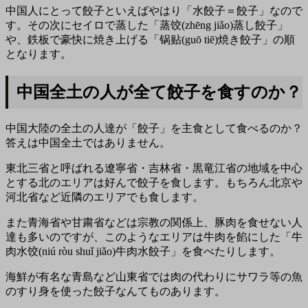
中国人にとって餃子といえばやはり「水餃子＝餃子」なので
す。その次にセイロで蒸した「蒸饺(zhēng jiǎo)蒸し餃子」
や、鉄板で豪快に焼き上げる「锅贴(guō tiē)焼き餃子」の順
となります。
中国全土の人が全て餃子を食すのか？
中国大陸の全土の人達が「餃子」を主食として食べるのか？
答えは中国全土ではありません。
東北三省と呼ばれる遼寧省・吉林省・黒竜江省の地域を中心
とする北のエリアは好んで餃子を食します。もちろん北京や
河北省など近隣のエリアでも食します。
また青海省や甘粛省などは宗教の関係上、豚肉を食せない人
達も多いのですが、このようなエリアは牛肉を餡にした「牛
肉水饺(niú ròu shuǐ jiǎo)牛肉水餃子」を食べたりします。
海鮮が有名な青島など山東省では肉の代わりにサワラ等の魚
のすり身を使った餃子なんてものあります。