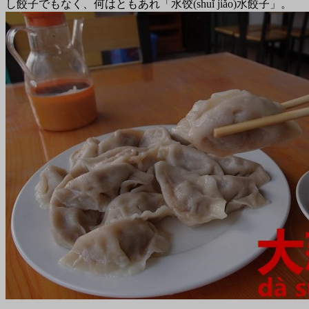
し餃子でもなく、何はともあれ「水饺(shuǐ jiǎo)水餃子」。