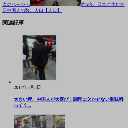
次のページへ
約5倍。日本に住む在
日中国人の数。人口【人口】
関連記事
2014年5月5日
大きい程、中国人が大喜び！調理に欠かせない調味料
って？...