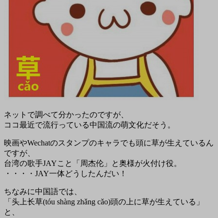
ネットで調べて分かったのですが、
ココ最近で流行っている中国流の萌文化だそう。
映画やWechatのスタンプのキャラでも頭に草が生えているん
ですが、
台湾の歌手JAYこと「周杰伦」と奥様が火付け役。
・・・・JAY一体どうしたんだい！
ちなみに中国語では、
「头上长草(tóu shàng zhǎng cǎo)頭の上に草が生えている」
と、