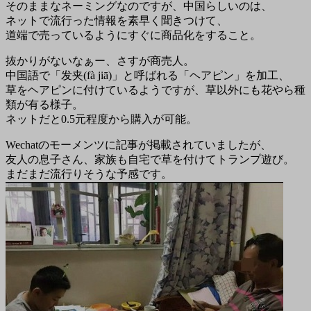
そのままなネーミングなのですが、中国らしいのは、
ネットで流行った情報を素早く聞きつけて、
道端で売っているようにすぐに商品化をすること。
抜かりがないなぁー、さすが商売人。
中国語で「发夹(fà jiā)」と呼ばれる「ヘアピン」を加工、
草をヘアピンに付けているようですが、草以外にも花やら種
類が有る様子。
ネットだと0.5元程度から購入が可能。
Wechatのモーメンツに記事が掲載されていましたが、
友人の息子さん、家族も自宅で草を付けてトランプ遊び。
まだまだ流行りそうな予感です。