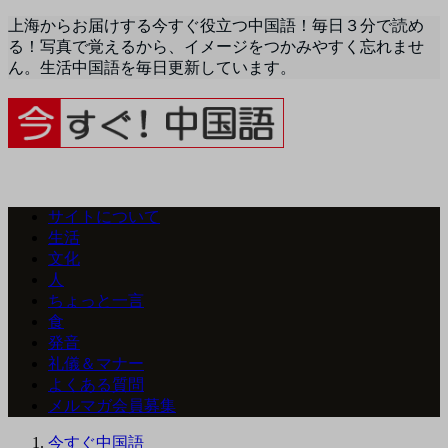
上海からお届けする今すぐ役立つ中国語！毎日３分で読め
る！写真で覚えるから、イメージをつかみやすく忘れませ
ん。生活中国語を毎日更新しています。
サイトについて
生活
文化
人
ちょっと一言
食
発音
礼儀＆マナー
よくある質問
メルマガ会員募集
今すぐ中国語