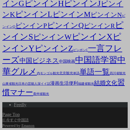
ピンインH
ピンインJ
インG
ピンイ
ピンインL
ピンインM
ンK
ピンインN
ピ
ピ
ピンインQ
ピンインP
ピンインR
ンインO
ンインS
ピンインX
ピ
ピンインW
ンインY
一言フレ
ピンインZ
ピンポンC
ーズ
中国語学習
中
中国ビジネス
中国映画
華グルメ
単語一覧
北京観光
内モンゴル観光
単語
四川省観光
習
結婚文化
漫画
生活便利
山東省観光
日本の芸能人
深イイ話
福建省観光
慣マナー
貴州省観光
Feedly
Page Top
© 今すぐ中国語
Powered by
Emanon