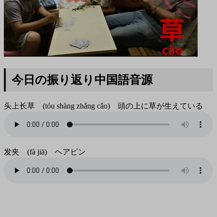
今日の振り返り中国語音源
头上长草 (tóu shàng zhǎng cǎo) 頭の上に草が生えている
发夹 (fà jiā) ヘアピン