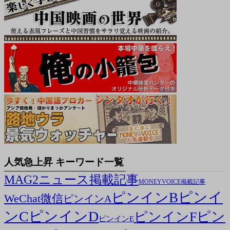
人気急上昇 キーワード一覧
MAG2ニュース掲載記事
MONEYVOICE掲載記事
ピンイ
ピンインB
WeChat微信
ピンインA
ンC
ピンインD
ピン
ピンインF
ピンインE