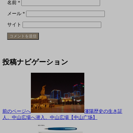
名前
*
メール
*
サイト
投稿ナビゲーション
前のページへ
瀋陽歴史の生き証
人。中山広場へ潜入。中山広場【中山广场】