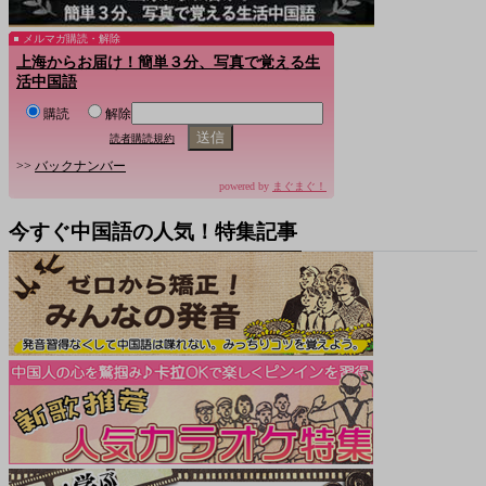
メルマガ購読・解除
上海からお届け！簡単３分、写真で覚える生
活中国語
購読
解除
読者購読規約
>>
バックナンバー
powered by
まぐまぐ！
今すぐ中国語の人気！特集記事