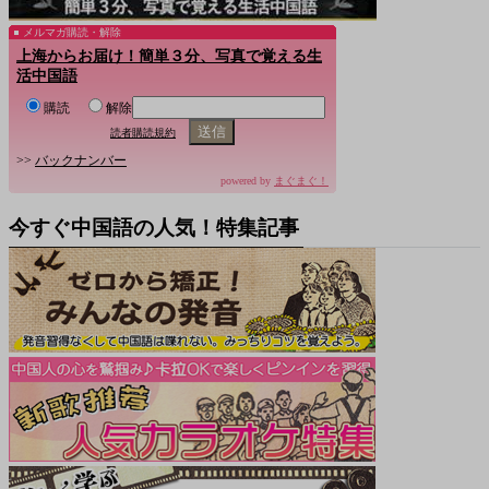
メルマガ購読・解除
上海からお届け！簡単３分、写真で覚える生
活中国語
購読
解除
読者購読規約
>>
バックナンバー
powered by
まぐまぐ！
今すぐ中国語の人気！特集記事