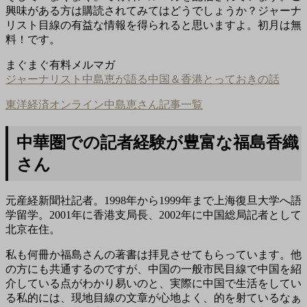
興味がある方は購読されてみてはどうでしょうか？ジャーナ
リスト目線の有益な情報を得られると思いますよ。初月は無
料！です。
まぐまぐ有料メルマガ
ジャーナリスト中島恵が語る中国＆香港とっておきの話
東洋経済オンライン中島恵さん記事一覧
中華圏での記者経験が豊富な福島香織
さん
元産経新聞社記者。1998年から1999年まで上海復旦大学へ語
学留学。2001年に香港支局長、2002年に中国総局記者として
北京在住。
私も何冊か福島さんの著書は拝見させてもらっています。他
の方にも共通するのですが、中国の一般市民目線で中国を紹
介している点がわかり易いのと、実際に中国で生活をしてい
る私的には、現地目線の文章が心地よく、的を射ているなぁ