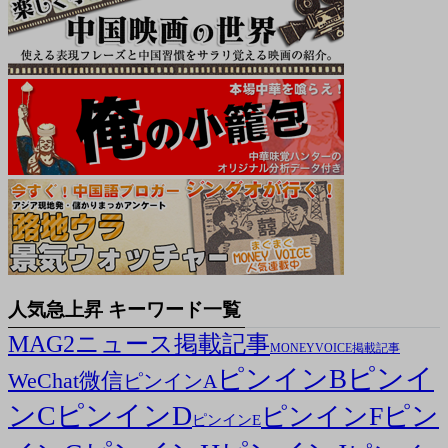
人気急上昇 キーワード一覧
MAG2ニュース掲載記事
MONEYVOICE掲載記事
ピンイ
ピンインB
WeChat微信
ピンインA
ンC
ピンインD
ピン
ピンインF
ピンインE