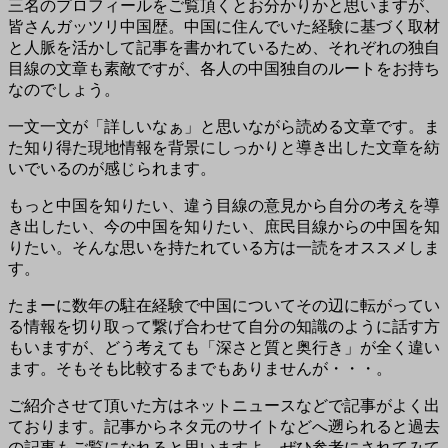
三名のプロフィールをご覧頂くとお分かりかと思いますが、
皆さんガッツリ中国歴。中国に住んでいた経験に基づく取材
と人脈を活かして記事を書かれているため、それぞれの独自
目線の文章も素敵ですが、各人の中国独自のルートをお持ち
なのでしょう。
一文一文が「詳しいなぁ」と思いながら読める文章です。ま
た知り得た現地情報を背景にしっかりと導き出した文章を紡
いでいるのが感じられます。
もっと中国を知りたい、違う目線の意見から自分の考えを導
き出したい、今の中国を知りたい、庶民目線からの中国を知
りたい。そんな思いを持たれている方は一読をオススメしま
す。
たまーに数年の駐在経験で中国についてその辺に転がってい
る情報を切り取って繋げ合わせて自分の知識のように話す方
もいますが、どう考えても「深さと質と奥行き」が全く違い
ます。そもそも比較するまでもありませんが・・・。
ご紹介させて頂いた方はネットニュースなどで記事がよく出
ております。記事からネタ元のサイトなどへ遡られると過去
の記事もご覧になれると思いますよ。ぜひ参考にされてみて