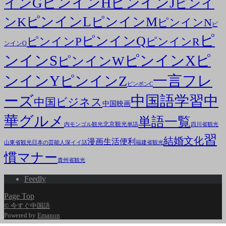
ピンインH
ピンインJ
インG
ピンイ
ピンインL
ピンインM
ンK
ピンインN
ピ
ピ
ピンインQ
ピンインP
ピンインR
ンインO
ンインS
ピンインX
ピ
ピンインW
ンインY
一言フレ
ピンインZ
ピンポンC
ーズ
中国語学習
中
中国ビジネス
中国映画
華グルメ
単語一覧
北京観光
内モンゴル観光
単語
四川省観光
習
結婚文化
漫画
生活便利
山東省観光
日本の芸能人
深イイ話
福建省観光
慣マナー
貴州省観光
Feedly
Page Top
© 今すぐ中国語
Powered by
Emanon