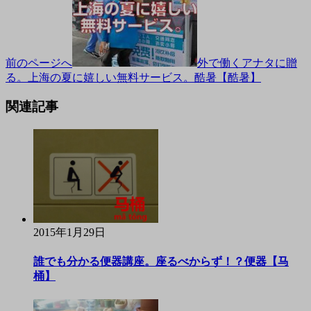
前のページへ
外で働くアナタに贈
る。上海の夏に嬉しい無料サービス。酷暑【酷暑】
関連記事
2015年1月29日
誰でも分かる便器講座。座るべからず！？便器【马
桶】