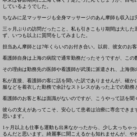
しているようでした。
ちなみに足マッサージも全身マッサージのあん摩師も収入は
三ヶ月ぶりの訪問だったこと、私も引きこもり期間は大した
ず、いつも以上に質問をしてみました。
担当あん摩師とは7年くらいのお付き合い。以前、彼女のお
看護師自身は上海の病院で通常勤務だったそうですが、この
その理由は勤務先の医師や看護師が武漢に派遣され、上海側
私が直接、看護師の客に話を聞いた訳でありませんが、確か
服などを着衣した勤務で余計なストレスがあった上での勤務
看護師のお客と私は面識がないのですが、こうやって話を聞
彼らの支えがあってこそ、安心して患者は治療に専念できま
思います。
1ヶ月以上も仕事も運動も出来なかったから、少し太っちゃ
るんだと思います。綺麗事に聞こえるかも知れませんが、や