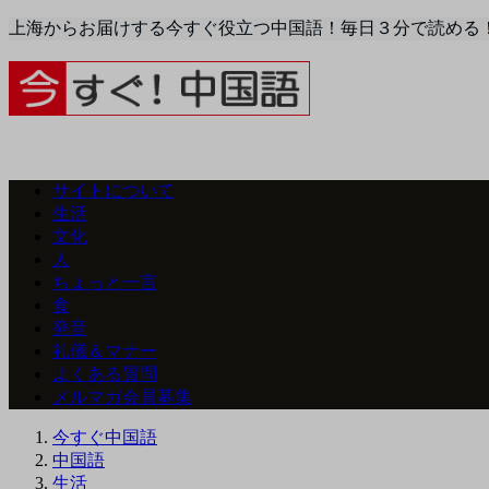
上海からお届けする今すぐ役立つ中国語！毎日３分で読める
サイトについて
生活
文化
人
ちょっと一言
食
発音
礼儀＆マナー
よくある質問
メルマガ会員募集
今すぐ中国語
中国語
生活