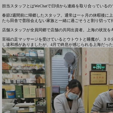
担当スタッフとはWeChatで日頃から連絡を取り合ってい
春節2週間前に帰郷したスタッフ。通常は一ヶ月の休暇後に
たら田舎で普段会えない家族と一緒に過ごそうと割り切って
店舗スタッフが全員同郷で店舗の共同出資者。上海の状況を
至福の足マッサージを受けているとウトウトと睡魔が。３０
し違和感がありましたが、4月で終息が感じられる上海だっ