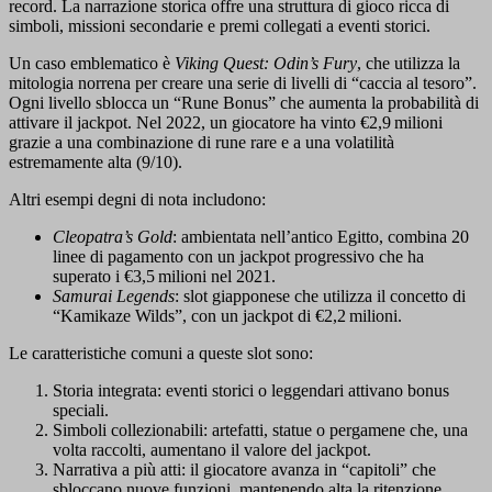
record. La narrazione storica offre una struttura di gioco ricca di
simboli, missioni secondarie e premi collegati a eventi storici.
Un caso emblematico è
Viking Quest: Odin’s Fury
, che utilizza la
mitologia norrena per creare una serie di livelli di “caccia al tesoro”.
Ogni livello sblocca un “Rune Bonus” che aumenta la probabilità di
attivare il jackpot. Nel 2022, un giocatore ha vinto €2,9 milioni
grazie a una combinazione di rune rare e a una volatilità
estremamente alta (9/10).
Altri esempi degni di nota includono:
Cleopatra’s Gold
: ambientata nell’antico Egitto, combina 20
linee di pagamento con un jackpot progressivo che ha
superato i €3,5 milioni nel 2021.
Samurai Legends
: slot giapponese che utilizza il concetto di
“Kamikaze Wilds”, con un jackpot di €2,2 milioni.
Le caratteristiche comuni a queste slot sono:
Storia integrata: eventi storici o leggendari attivano bonus
speciali.
Simboli collezionabili: artefatti, statue o pergamene che, una
volta raccolti, aumentano il valore del jackpot.
Narrativa a più atti: il giocatore avanza in “capitoli” che
sbloccano nuove funzioni, mantenendo alta la ritenzione.