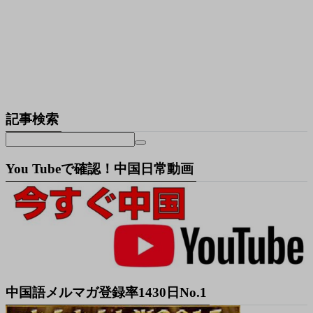
記事検索
You Tubeで確認！中国日常動画
中国語メルマガ登録率1430日No.1