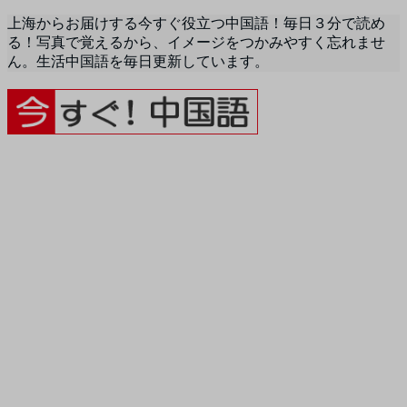
上海からお届けする今すぐ役立つ中国語！毎日３分で読め
る！写真で覚えるから、イメージをつかみやすく忘れませ
ん。生活中国語を毎日更新しています。