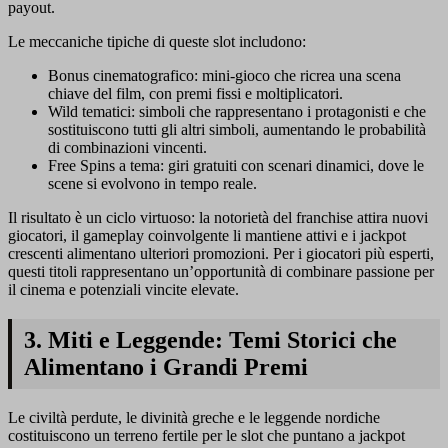
payout.
Le meccaniche tipiche di queste slot includono:
Bonus cinematografico: mini‑gioco che ricrea una scena
chiave del film, con premi fissi e moltiplicatori.
Wild tematici: simboli che rappresentano i protagonisti e che
sostituiscono tutti gli altri simboli, aumentando le probabilità
di combinazioni vincenti.
Free Spins a tema: giri gratuiti con scenari dinamici, dove le
scene si evolvono in tempo reale.
Il risultato è un ciclo virtuoso: la notorietà del franchise attira nuovi
giocatori, il gameplay coinvolgente li mantiene attivi e i jackpot
crescenti alimentano ulteriori promozioni. Per i giocatori più esperti,
questi titoli rappresentano un’opportunità di combinare passione per
il cinema e potenziali vincite elevate.
3. Miti e Leggende: Temi Storici che
Alimentano i Grandi Premi
Le civiltà perdute, le divinità greche e le leggende nordiche
costituiscono un terreno fertile per le slot che puntano a jackpot