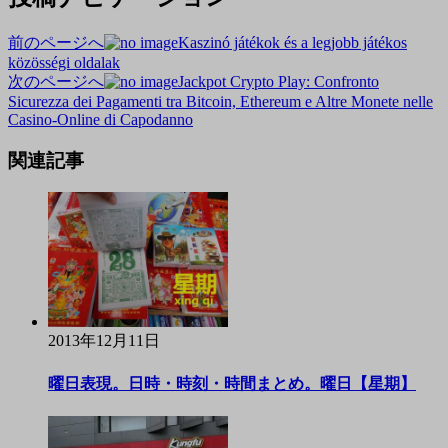
前のページへ
Kaszinó játékok és a legjobb játékos
közösségi oldalak
次のページへ
Jackpot Crypto Play: Confronto
Sicurezza dei Pagamenti tra Bitcoin, Ethereum e Altre Monete nelle
Casino‑Online di Capodanno
関連記事
2013年12月11日
曜日表現。日時・時刻・時間まとめ。曜日【星期】