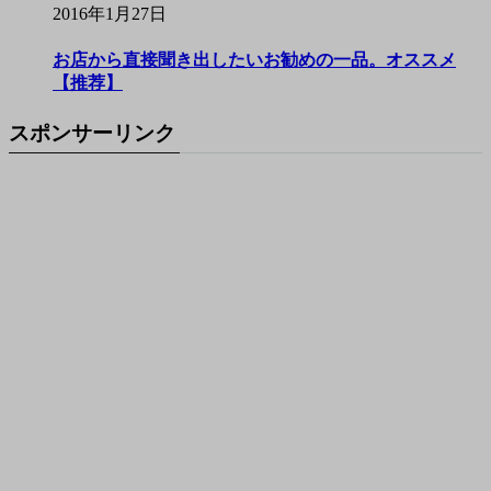
2016年1月27日
お店から直接聞き出したいお勧めの一品。オススメ
【推荐】
スポンサーリンク