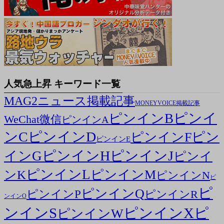
人気急上昇 キーワード一覧
MAG2ニュース掲載記事
MONEYVOICE掲載記事
ピンイ
ピンインB
WeChat微信
ピンインA
ンC
ピンインD
ピン
ピンインF
ピンインE
ピンインH
ピンインJ
インG
ピンイ
ピンインL
ピンインM
ンK
ピンインN
ピ
ピ
ピンインQ
ピンインP
ピンインR
ンインO
ンインS
ピンインX
ピ
ピンインW