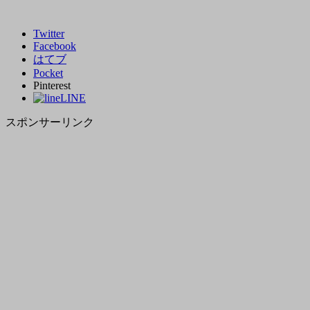
Twitter
Facebook
はてブ
Pocket
Pinterest
LINE
スポンサーリンク