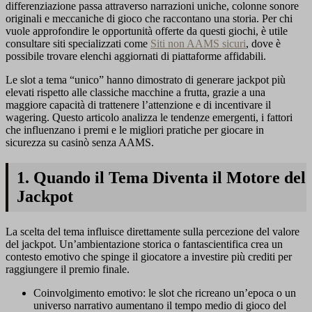
differenziazione passa attraverso narrazioni uniche, colonne sonore
originali e meccaniche di gioco che raccontano una storia. Per chi
vuole approfondire le opportunità offerte da questi giochi, è utile
consultare siti specializzati come
Siti non AAMS sicuri
, dove è
possibile trovare elenchi aggiornati di piattaforme affidabili.
Le slot a tema “unico” hanno dimostrato di generare jackpot più
elevati rispetto alle classiche macchine a frutta, grazie a una
maggiore capacità di trattenere l’attenzione e di incentivare il
wagering. Questo articolo analizza le tendenze emergenti, i fattori
che influenzano i premi e le migliori pratiche per giocare in
sicurezza su casinò senza AAMS.
1. Quando il Tema Diventa il Motore del
Jackpot
La scelta del tema influisce direttamente sulla percezione del valore
del jackpot. Un’ambientazione storica o fantascientifica crea un
contesto emotivo che spinge il giocatore a investire più crediti per
raggiungere il premio finale.
Coinvolgimento emotivo: le slot che ricreano un’epoca o un
universo narrativo aumentano il tempo medio di gioco del