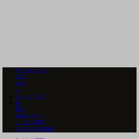
サイトについて
生活
文化
人
ちょっと一言
食
発音
礼儀＆マナー
よくある質問
メルマガ会員募集