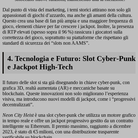
Dal punto di vista del marketing, i temi storici attirano non solo gli
appassionati di giochi d’azzardo, ma anche gli amanti della cultura.
Questo crea una base di fan più ampia e una maggiore frequenza di
gioco, elementi chiave per far crescere i jackpot. Inoltre, la presenza
di RTP elevati (spesso sopra il 96 %) rassicura i giocatori sulla
correttezza del gioco, soprattutto su piattaforme che rispettano gli
standard di sicurezza dei “slots non AAMS”.
4. Tecnologia e Futuro: Slot Cyber‑Punk
e Jackpot High‑Tech
Il futuro delle slot si sta già disegnando in chiave cyber‑punk, con
grafica 3D, realtà aumentata (AR) e meccaniche basate su
blockchain. Queste innovazioni non solo migliorano l’esperienza
visiva, ma introducono nuovi modelli di jackpot, come i “progressivi
decentralizzati”.
Neon City Heist
è una slot cyber‑punk che utilizza un motore grafico
in tempo reale e offre un jackpot progressivo gestito da un contratto
intelligente su Ethereum. Il premio massimo, raggiunto a dicembre
2023, è stato di €5 milioni, con una distribuzione trasparente
verificabile su blockchain.