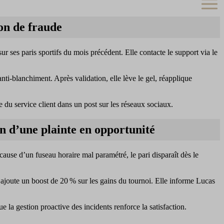
on de fraude
r ses paris sportifs du mois précédent. Elle contacte le support via le
ti‑blanchiment. Après validation, elle lève le gel, réapplique
u service client dans un post sur les réseaux sociaux.
on d’une plainte en opportunité
cause d’un fuseau horaire mal paramétré, le pari disparaît dès le
ajoute un boost de 20 % sur les gains du tournoi. Elle informe Lucas
la gestion proactive des incidents renforce la satisfaction.