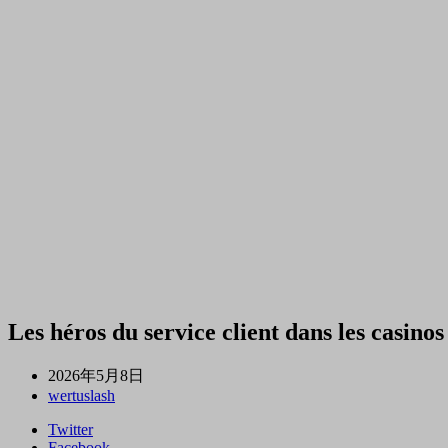
Les héros du service client dans les casino
2026年5月8日
wertuslash
Twitter
Facebook