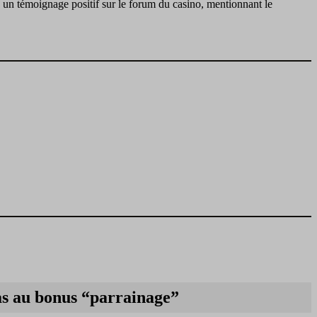
e un témoignage positif sur le forum du casino, mentionnant le
pas au bonus “parrainage”