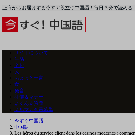
上海からお届けする今すぐ役立つ中国語！毎日３分で読める
サイトについて
生活
文化
人
ちょっと一言
食
発音
礼儀＆マナー
よくある質問
メルマガ会員募集
今すぐ中国語
中国語
Les héros du service client dans les casinos modernes : comment 