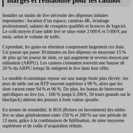
marges et rentabilité pour les casinos
Installer un studio de live nécessite des dépenses initiales
importantes : location d’un espace, caméras 4K, éclairage
professionnel, salaires de croupiers qualifiés et licences de logiciel.
Le coût moyen d’une table live se situe entre 2 000 € et 5 000 € par
mois, selon le volume de trafic.
Cependant, les gains en rétention compensent largement ces frais.
Un joueur qui passe 30 minutes en live dépense en moyenne 15 %
de plus qu’un joueur de slots, ce qui augmente le revenu moyen par
utilisateur (ARPU). Les casinos constatent souvent une hausse de
20 % du ARPU lorsqu’ils intègrent le live dans leur offre.
Le modèle économique repose sur une marge brute plus élevée : les
jeux de table ont un RTP souvent supérieur à 98 %, alors que les
slots varient entre 94 % et 96 %. De plus, les bonus de bienvenue
spécifiques au live (ex. : 100 % jusqu’à 200 €, 50 tours gratuits sur le
blackjack) attirent des joueurs à forte valeur ajoutée.
En termes de rentabilité, le ROI (Return on Investment) des tables
live se situe généralement entre 150 % et 200 % sur une période de
12 mois, grâce à la combinaison de fidélisation, de mise moyenne
supérieure et de coûts d’acquisition réduits.