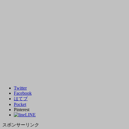
Twitter
Facebook
はてブ
Pocket
Pinterest
LINE
スポンサーリンク