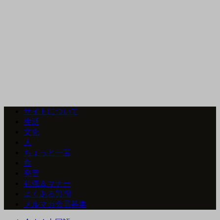
サイトについて
生活
文化
人
ちょっと一言
食
発音
礼儀＆マナー
よくある質問
メルマガ会員募集