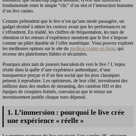
fondamentale entre le simple “clic” d’un slot et l’interaction humaine
d’un live casino.
Certains prétendent que le live n’est qu’une mode passagère, un
gadget destiné à attirer les curieux avant que les performances ne
s’effondrent. En réalité, les chiffres de fréquentation, les taux de
rétention et les retours d’expérience montrent que le live s’impose
comme un pilier durable de l’offre numérique. Vous pouvez explorer
les meilleures options sur le site du
meilleur casino en ligne
, qui
recense des plateformes fiables et sécurisées.
Pourquoi alors tant de joueurs basculent‑ils vers le live ? L’enjeu
réside dans la quête d’une expérience authentique, d’une
transparence perçue et d’un lien social que les jeux classiques
peinent à reproduire. Les opérateurs, de leur côté, investissent des
millions dans des studios de streaming, des caméras HD et des
équipes de croupiers formés, convaincus que le retour sur
investissement justifie chaque euro dépensé.
1. L’immersion : pourquoi le live crée
une expérience « réelle »
Le premier avantage du live est visuel. Une caméra 4K, plusieurs