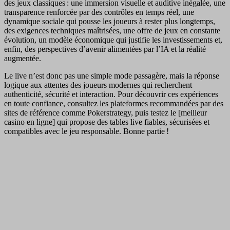
des jeux classiques : une immersion visuelle et auditive inégalée, une
transparence renforcée par des contrôles en temps réel, une
dynamique sociale qui pousse les joueurs à rester plus longtemps,
des exigences techniques maîtrisées, une offre de jeux en constante
évolution, un modèle économique qui justifie les investissements et,
enfin, des perspectives d’avenir alimentées par l’IA et la réalité
augmentée.
Le live n’est donc pas une simple mode passagère, mais la réponse
logique aux attentes des joueurs modernes qui recherchent
authenticité, sécurité et interaction. Pour découvrir ces expériences
en toute confiance, consultez les plateformes recommandées par des
sites de référence comme Pokerstrategy, puis testez le [meilleur
casino en ligne] qui propose des tables live fiables, sécurisées et
compatibles avec le jeu responsable. Bonne partie !