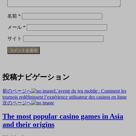
名前
*
メール
*
サイト
投稿ナビゲーション
前のページへ
L’avenir du jeu mobile : Comment les
tournois redéfinissent l’expérience utilisateur des casinos en ligne
次のページへ
The most popular casino games in Asia
and their origins